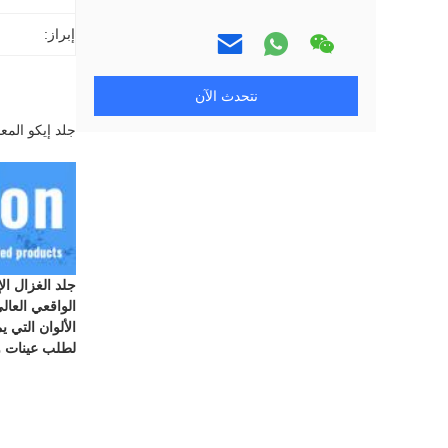
إبراز:
نتحدث الآن
جلد إيكو المعا
جلد الغزال ال
لطلب عينات وتج