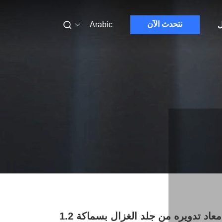
نتحدث الآن
ل
Arabic
جلد ايكو معاد تدويره من جلد الغزال بسماكة 1.2