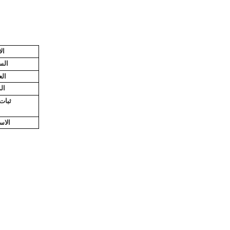
ال
الس
ال
ال
ثبات
الاس