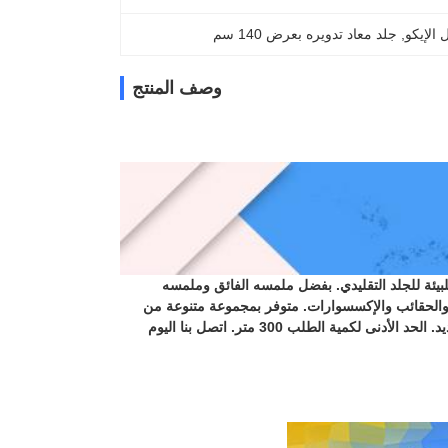
 الإيكو
, 
جلد معاد تدويره بعرض 140 سم
وصف المنتج
 للبيئة للجلد التقليدي. بفضل ملمسه الفائق وملمسه
ثاليًا لأحذية Birkenstocks والأحذية غير الرسمية والحقائب والإكسسوارات. متوفر بمجموعة متنوعة من
الألوان التي يمكن تخصيصها لتلبية احتياجاتك، هذه المادة المستدامة قابلة لإعادة التدوير والتجديد. الحد الأدنى لكمية الطلب 300 متر. اتصل بنا اليوم