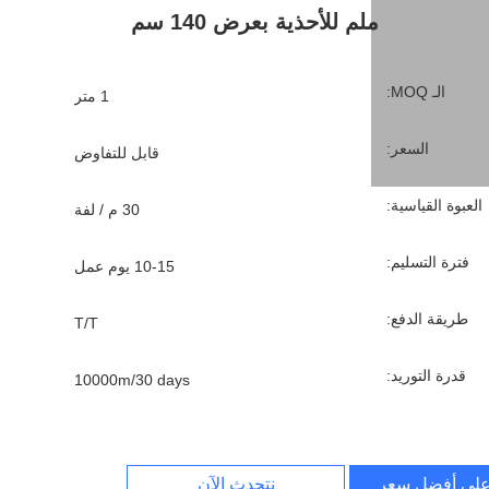
ملم للأحذية بعرض 140 سم
الـ MOQ:
1 متر
السعر:
قابل للتفاوض
العبوة القياسية:
30 م / لفة
فترة التسليم:
10-15 يوم عمل
طريقة الدفع:
T/T
قدرة التوريد:
10000m/30 days
لى أفضل سعر
نتحدث الآن