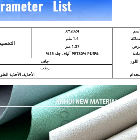
اسم
XY2024
ماكة
1.4 ملم
التخصي
عرض
1.37 متر
مادة
PET80% PU5% ألياف جلد 15%
 اللون
جاف
رطب
تخدام
الأحذية، الأحذية الطوي