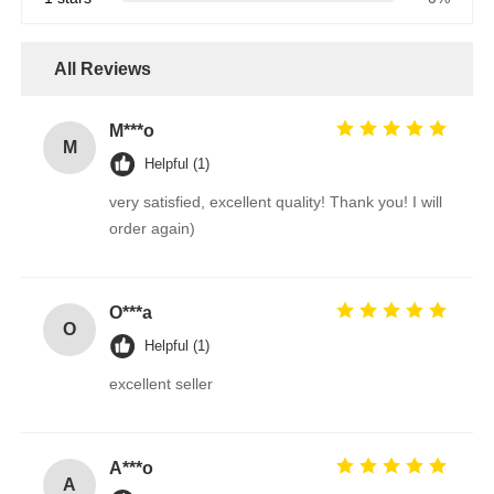
All Reviews
M***o
M
Helpful (1)
very satisfied, excellent quality! Thank you! I will
order again)
O***a
O
Helpful (1)
excellent seller
A***o
A