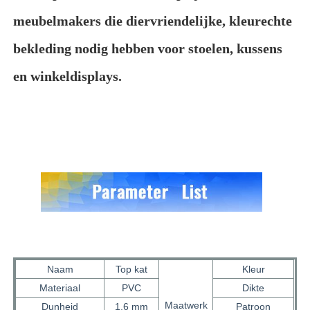
meubelmakers die diervriendelijke, kleurechte
Pvc-leermateriaal
bekleding nodig hebben voor stoelen, kussens
en winkeldisplays.
Eco-leermateriaal
Silicone leer
micro- vezelleer
PU-leermateriaal
Materiaal voor veiligheidsschoenen
Naam
Top kat
Kleur
Materiaal
PVC
Dikte
Materiaal van suedeleer
Maatwerk
Dunheid
1,6 mm
Patroon