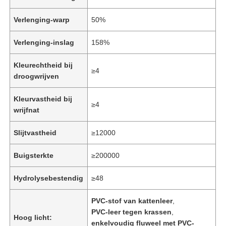
Verlenging-warp
50%
Verlenging-inslag
158%
Kleurechtheid bij
≥4
droogwrijven
Kleurvastheid bij
≥4
wrijfnat
Slijtvastheid
≥12000
Buigsterkte
≥200000
Huis
Hydrolysebestendig
≥48
Producten
PVC-stof van kattenleer
,
PVC-leer tegen krassen
,
Hoog licht:
Video's
enkelvoudig fluweel met PVC-