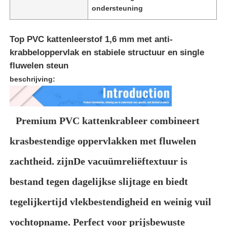
ondersteuning
Over ons
Top PVC kattenleerstof 1,6 mm met anti-
krabbeloppervlak en stabiele structuur en single
Fabriekstocht
fluwelen steun
beschrijving:
Kwaliteitscontrole
Premium PVC kattenkrableer combineert
Neem contact met ons op
krasbestendige oppervlakken met fluwelen
Nieuws
zachtheid. zijn
De vacuümreliëftextuur is
bestand tegen dagelijkse slijtage en biedt
Zaken
tegelijkertijd vlekbestendigheid en weinig vuil
vochtopname. Perfect voor prijsbewuste
Sofa Leer Materiaal