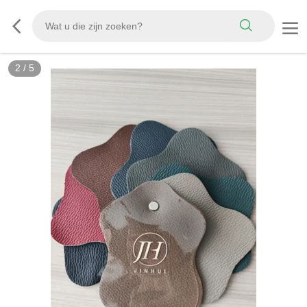
3
/
5