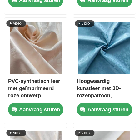
Aanvraag sturen
Aanvraag sturen
thuis- en hotelgebruik
PVC-synthetisch leer
Hoogwaardig
met geïmprimeerd
kunstleer met 3D-
roze ontwerp,
rozenpatroon,
krabstoestand en
duurzaam en
Aanvraag sturen
Aanvraag sturen
aanpasbaar
milieuvriendelijk voor
tafelkleden