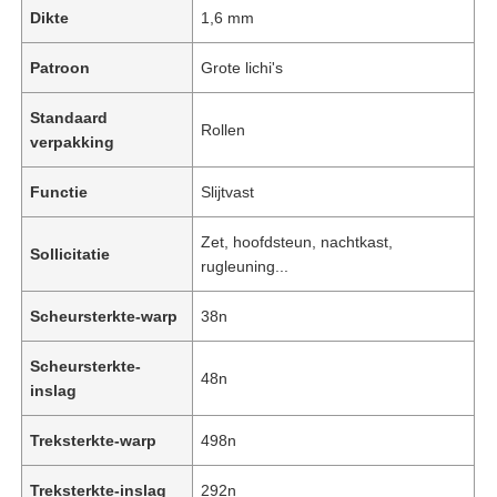
Dikte
1,6 mm
Patroon
Grote lichi's
Standaard
Rollen
verpakking
Functie
Slijtvast
Zet, hoofdsteun, nachtkast,
Sollicitatie
rugleuning...
Scheursterkte-warp
38n
Scheursterkte-
48n
inslag
Treksterkte-warp
498n
Treksterkte-inslag
292n