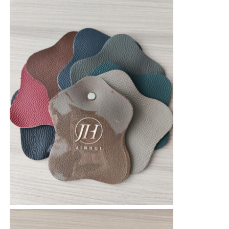
Sollicitatie
Bank, zitting, hoofdsteun, nachtkastje,
Handschoenen Leer
rugleuning hoofdeinde...
balleer
Kunstleder
Sofa Bekledingsstof