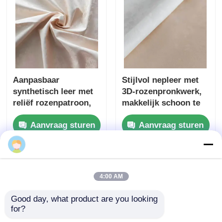
Aanpasbaar
Stijlvol nepleer met
synthetisch leer met
3D-rozenpronkwerk,
reliëf rozenpatroon,
makkelijk schoon te
ideaal voor
maken en aangepaste
Aanvraag sturen
Aanvraag sturen
tafelkleden in hotels
kleuren voor
en thuis
tafelbedekkingen
Jinhui
Thuis
Ongeveer ons
Contacteer ons
Desktop Site
4:00 AM
Sitemap
Privacybeleid
Good day, what product are you looking 
for?
Kwaliteit
Sofa Leer Materiaal
China