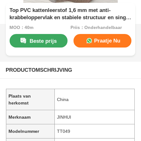
Top PVC kattenleerstof 1,6 mm met anti-
krabbeloppervlak en stabiele structuur en single
fluwelen steun
MOQ：40m
Prijs：Onderhandelbaar
Praatje Nu
Beste prijs
PRODUCTOMSCHRIJVING
Plaats van
China
herkomst
Merknaam
JINHUI
Modelnummer
TT049