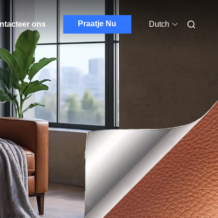
Praatje Nu
ntacteer ons
Dutch