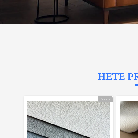
HETE P
Video