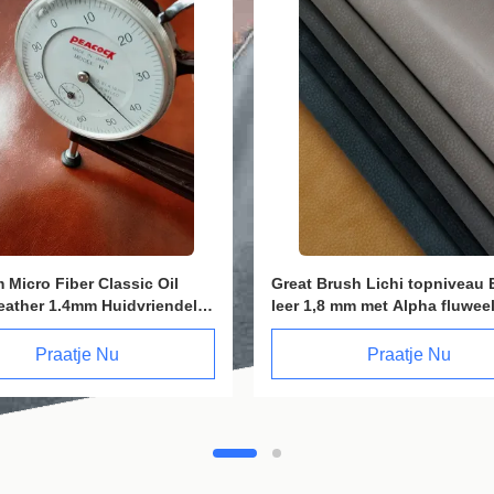
EPU Eco Faux Leer 1,6 mm
1,3 mm goudkleurig PVC Eco-
yseweerstand
met leervezels voor meubels
resistentie
Praatje Nu
Praatje Nu