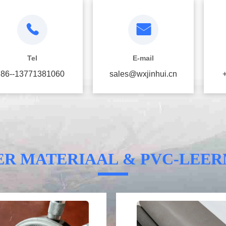
Tel
E-mail
86--13771381060
sales@wxjinhui.cn
ER MATERIAAL & PVC-LEE
Video