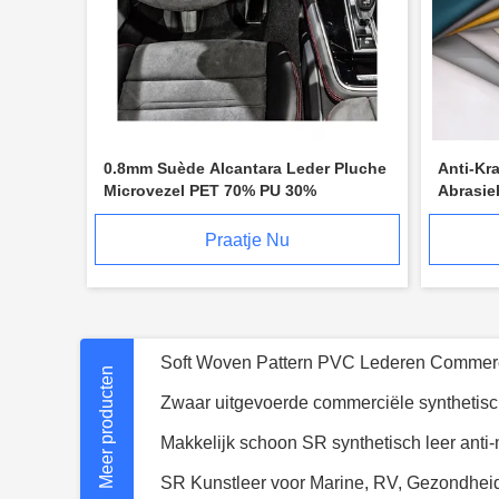
0.8mm Suède Alcantara Leder Pluche
Anti-Kr
Microvezel PET 70% PU 30%
Abrasie
reinige
Praatje Nu
100% siliconen polymeer kunstleer UV we
Meer producten