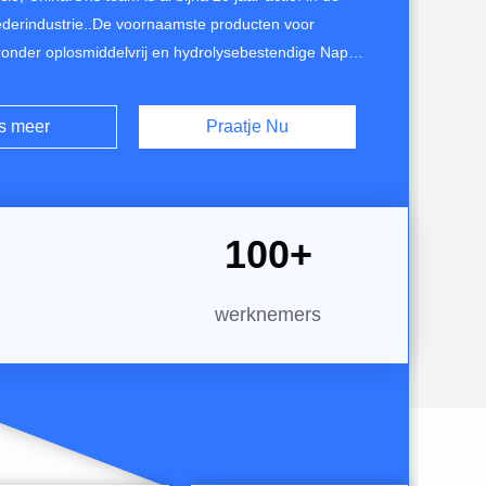
lederindustrie..De voornaamste producten voor
onder oplosmiddelvrij en hydrolysebestendige Napa-
 huidgevoelig microfiberleer, gerolde of
 microfiberleer,PU-leer zonder oplosmiddel, PVC-
s meer
Praatje Nu
vertragend vermogen en suede textiel
.Ons ...
100
+
werknemers