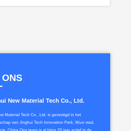
 ONS
ui New Material Tech Co., Ltd.
w Material Tech Co., Ltd. is gevestigd in het
schap van Jinghui Tech Innovation Park, Wuxi stad,
cie, China.Ons team is al bijna 20 jaar actief in de