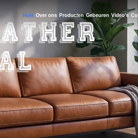
Huis
Over ons
Producten
Gebeuren
Video's
Co