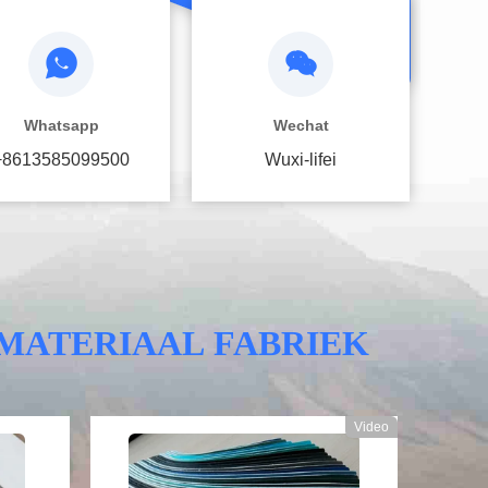
Whatsapp
Wechat
+8613585099500
Wuxi-lifei
RMATERIAAL FABRIEK
Video
Video