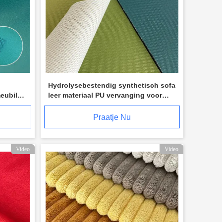
Hydrolysebestendig synthetisch sofa
eubilair
leer materiaal PU vervanging voor
buitengebruik
Praatje Nu
Video
Video