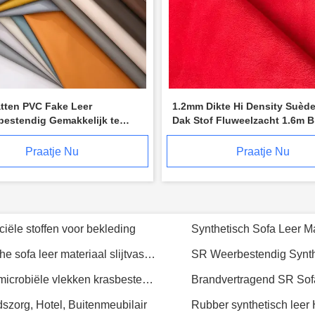
atten PVC Fake Leer
1.2mm Dikte Hi Density Suèd
bestendig Gemakkelijk te
Dak Stof Fluweelzacht 1.6m B
n Oppervlak tt051
Praatje Nu
Praatje Nu
er schimmelbestendig
Premium Siliconen PU Leer Voor Hotels Resorts Luxe Duurzaam Milieubewust
Premium NAPPA als Micro