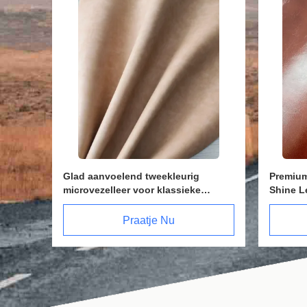
 mm
Top PVC kattenleerstof 1,6 mm met
Echte 
U-
anti-krabbeloppervlak en stabiele
Hydrol
structuur en single fluwelen steun
Abrasie
Praatje Nu