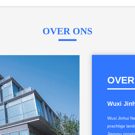
OVER ONS
OVER
Wuxi Jinh
Wuxi Jinhui Ne
prachtige land
Jiangsu provin