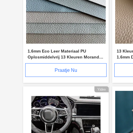
1.6mm Eco Leer Materiaal PU
13 Kleu
Oplosmiddelvrij 13 Kleuren Morandi
1.6mm D
Stijl Litchi Patroon
Praatje Nu
Video