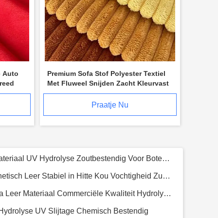
e Auto
Premium Sofa Stof Polyester Textiel
reed
Met Fluweel Snijden Zacht Kleurvast
Praatje Nu
Premium Silicone Polyurethane Leer Voor Hotels Resorts Luxe Eco Bewust 1.0mm
 Fiber Leer Huidvriendelijk Polsterstof