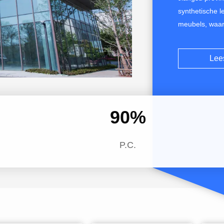
synthetische 
meubels, waar
microfiberleer,
gevacuumeerde
Lee
leer met vlam
bekledingsleer
90
%
P.C.