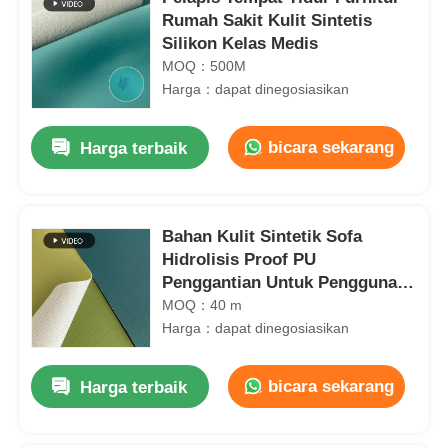
Rumah Sakit Kulit Sintetis
Silikon Kelas Medis
MOQ：500M
Harga：dapat dinegosiasikan
bicara sekarang
Harga terbaik
Bahan Kulit Sintetik Sofa
Hidrolisis Proof PU
Penggantian Untuk Penggunaan
Luar Ruangan
MOQ：40 m
Harga：dapat dinegosiasikan
bicara sekarang
Harga terbaik