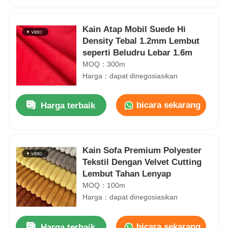
Kain Atap Mobil Suede Hi
Density Tebal 1.2mm Lembut
seperti Beludru Lebar 1.6m
MOQ：300m
Harga：dapat dinegosiasikan
bicara sekarang
Harga terbaik
Kain Sofa Premium Polyester
Rumah
Tekstil Dengan Velvet Cutting
Lembut Tahan Lenyap
MOQ：100m
Produk
Harga：dapat dinegosiasikan
Lembaran Kulit PVC Sintetis Pola Tenun Ramah Lingkungan Lebar 140cm
Video
bicara sekarang
Harga terbaik