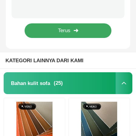
Kulit buatan polimer silikon 100% tahan cuaca UV dan jamur
Kulit Polyurethane Silikon Premium Untuk Hotel Resor Mewah Eco Conscious
Bahan kulit PVC
Premium Silikon PU Kulit Untuk Hotel Resor Mewah awet Eco sadar
Kain Pelapis Kulit Micro Fiber Seperti NAPPA Premium yang Ramah Kulit
Bahan Eco Leather
Kulit silikon
KATEGORI LAINNYA DARI KAMI
kulit serat mikro
(25)
Bahan kulit sofa
Bahan PU Kulit
Bahan Sepatu Keamanan
Bahan Kulit Suede