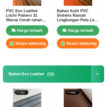
Sarung Tangan Kulit
PVC Eco Leather
Bahan Kulit PVC
Litchi Pattern 31
Sintetis Ramah
Warna Cerah tahan
Lingkungan Pola Leci
goresan untuk ruang
Berkelanjutan Untuk
kulit bola
komersial
Area Publik
Harga terbaik
Harga terbaik
Kulit buatan
bicara sekarang
bicara sekarang
Kain Sofa
(11)
Bahan Eco Leather