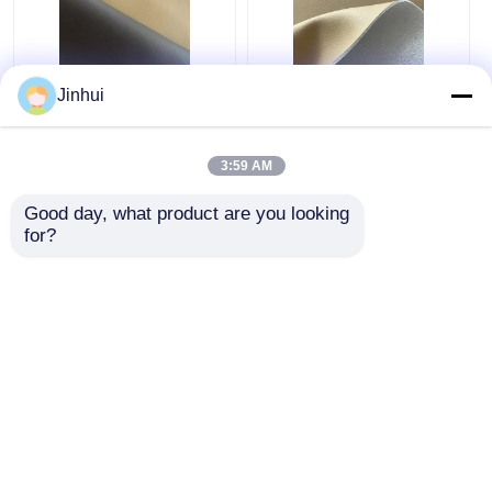
Jinhui
Kulit Mikroserat
Kain Pelapis Kulit
Tahan Noda Tidak
Micro Fiber Seperti
Menguning Untuk
NAPPA Premium
3:59 AM
Furnitur
yang Ramah Kulit
Harga terbaik
Harga terbaik
Good day, what product are you looking 
for?
bicara sekarang
bicara sekarang
Lihat Lebih
Rumah
Tentang kita
Hubungi kami
Desktop Site
Sitemap
Kebijakan Privasi