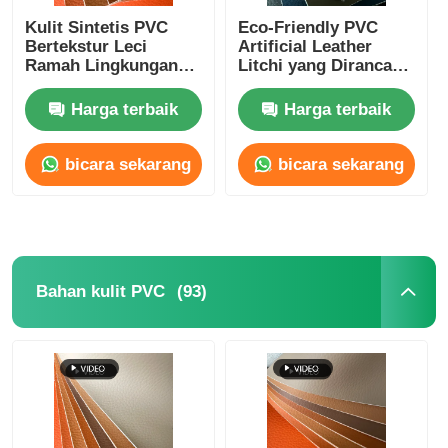
Kulit Sintetis PVC
Eco-Friendly PVC
Bertekstur Leci
Artificial Leather
Bahan Eco Suede
Ramah Lingkungan
Litchi yang Dirancang
Sangat Nyaman
untuk Interior
Mudah Dibersihkan
Komersial
Harga terbaik
Harga terbaik
Kain Suede
Untuk Furnitur Hotel
Mall
bicara sekarang
bicara sekarang
Imitasi Suede
Kulit PU bebas pelarut
(93)
Bahan kulit PVC
Kulit Alcantara
Kulit Otomotif
Sepatu Bahan Kulit