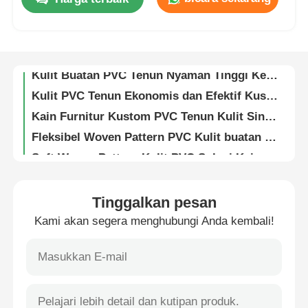
Kain Kulit Sintetis PVC Tenun Anti Gores Kustom Pelapis Komersial
140cm Lebar Soft Woven PVC Kulit Palsu tahan hidrolisis Check Pattern
Tentang Kami
Kulit Sintetis PVC Tenun Tahan Luntur Desain Kustom Untuk Furnitur Perhotelan
Kulit Buatan PVC Tenun Nyaman Tinggi Kelas Komersial Tugas Berat
Tur Pabrik
Kulit PVC Tenun Ekonomis dan Efektif Kustom Bertekstur untuk Pelapis Hotel
Kain Furnitur Kustom PVC Tenun Kulit Sintetis Tahan Hidrolisis Untuk Mal
Fleksibel Woven Pattern PVC Kulit buatan Custom Tapisan
Kontrol Kualitas
Soft Woven Pattern Kulit PVC Solusi Kain Tapisan Komersial
Bahan kulit sofa sintetis tahan UV hidrolisis garam untuk perahu di luar ruangan
Hubungi Kami
Bahan Kulit Sofa Sintetis Komersial Tugas Berat Tahan Noda
Tinggalkan pesan
SR Kulit Sintetis Tahan Cuaca untuk Kandang Tahan Panas Dingin Kelembaban Asam Basa
Berita
Kami akan segera menghubungi Anda kembali!
Mudah Bersih SR Kulit Sintetis Anti Mikrobial noda Resistant Goresan Komersial
Fire Retardant SR Sofa Bahan Kulit Kelas Komersial tahan hidrolisis
Kasus
SR Kulit sintetis palsu untuk perabotan luar rumah tangga kesehatan RV laut
Karet Kulit Sintetis Hidrolisis UV Tahan Aus Kimia
Bahan kulit sofa