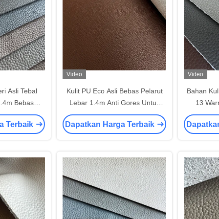
Video
Video
ri Asli Tebal
Kulit PU Eco Asli Bebas Pelarut
Bahan Kul
1.4m Bebas
Lebar 1.4m Anti Gores Untuk
13 Warn
 Furnitur
Dekorasi Rumah
Pe
a Terbaik
Dapatkan Harga Terbaik
Dapatka