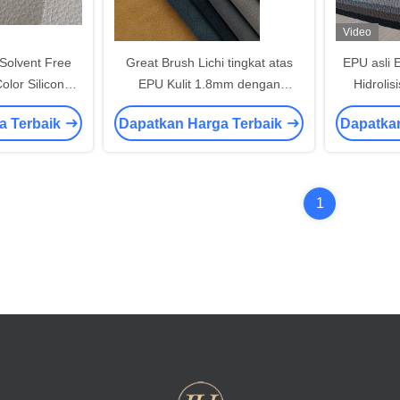
Video
Solvent Free
Great Brush Lichi tingkat atas
EPU asli 
olor Silicone
EPU Kulit 1.8mm dengan
Hidrolis
attern Untuk
dukungan Alpha beludru
a Terbaik
Dapatkan Harga Terbaik
Dapatka
 Rumah
1