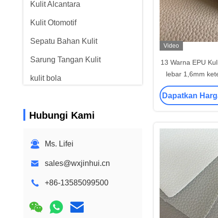
Kulit Alcantara
Kulit Otomotif
Sepatu Bahan Kulit
Video
Sarung Tangan Kulit
13 Warna EPU Kulit
lebar 1,6mm ket
kulit bola
furnitur 
Dapatkan Harg
Kulit buatan
Hubungi Kami
Kain Sofa
Ms. Lifei
sales@wxjinhui.cn
+86-13585099500