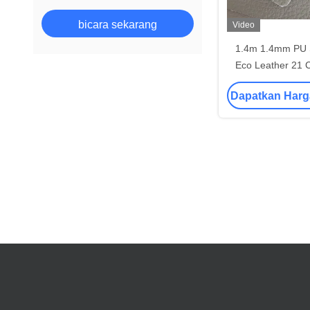
bicara sekarang
Video
1.4m 1.4mm PU 
Eco Leather 21 C
Coated Litchi P
Dapatkan Harg
Dekorasi