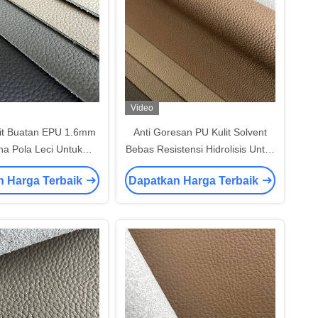
Video
it Buatan EPU 1.6mm
Anti Goresan PU Kulit Solvent
a Pola Leci Untuk
Bebas Resistensi Hidrolisis Untuk
lapis Furnitur
Sofa
n Harga Terbaik
Dapatkan Harga Terbaik