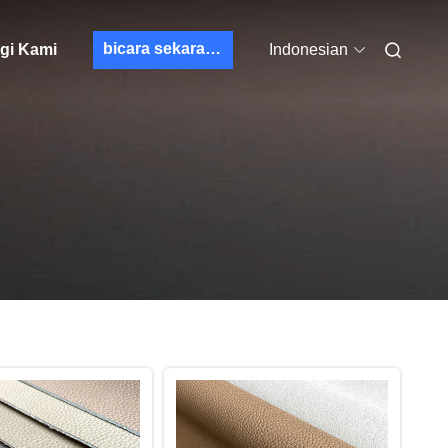
bicara sekarang
gi Kami
Indonesian