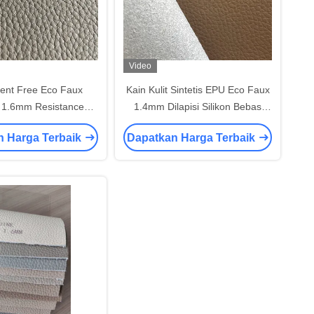
Video
ent Free Eco Faux
Kain Kulit Sintetis EPU Eco Faux
 1.6mm Resistance
1.4mm Dilapisi Silikon Bebas
s Resistant Abrasion
Pelarut Untuk Perabotan Rumah
n Harga Terbaik
Dapatkan Harga Terbaik
Resistant