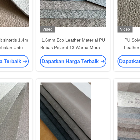
Video
Video
 sintetis 1,4m
1.6mm Eco Leather Material PU
PU Solv
ebalan Untuk
Bebas Pelarut 13 Warna Morandi
Leather
rumah
Style Litchi Pola
Hydrolysi
a Terbaik
Dapatkan Harga Terbaik
Dapatka