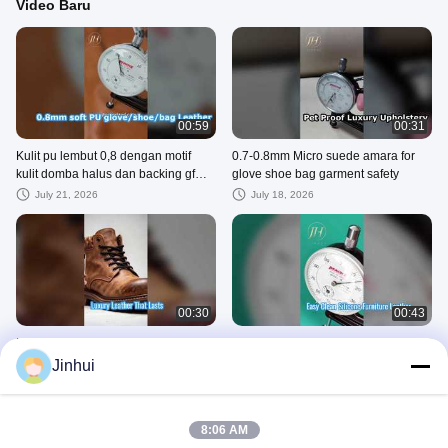
Video Baru
00:59
00:31
Kulit pu lembut 0,8 dengan motif
0.7-0.8mm Micro suede amara for
kulit domba halus dan backing gf
glove shoe bag garment safety
digunakan untuk sarung tangan, tas,
July 21, 2026
July 18, 2026
sepatu dan lain sebagainya.
00:30
00:43
Kulit celup PU Vintage Distressed
Kulit funiture silikon penuh dengan
0,8 mm untuk bahan pelapis sepatu
mudah dibersihkan, antibakteri, dan
Jinhui
tahan api
July 18, 2026
July 18, 2026
1
8:06 AM