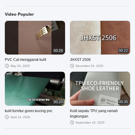
Video Populer
00:26
00:22
PVC Cat menggaruk kulit
JHXST 2506
May 20, 2025
December 03, 2025
00:20
00:35
kulit furnitur gores kucing pvc
Kulit sepatu TPU yang ramah
lingkungan
April 14, 2026
September 10, 2025