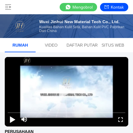
Mengobrol
Kontak
Wuxi Jinhui New Material Tech Co., Ltd.
Kualitas Bahan Kulit Sofa, Bahan Kulit PVC Pabrikan
Dari China
RUMAH
VIDEO
DAFTAR PUTAR
SITUS WEB
PERUSAHAAN