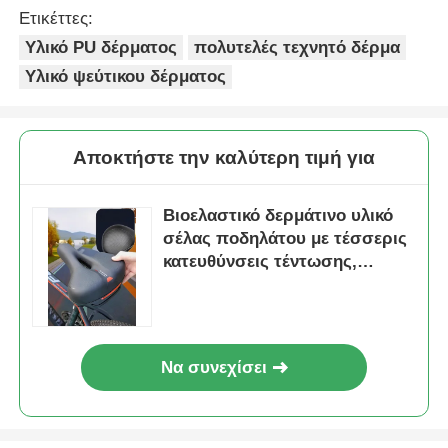
λήψη της ερώτησής σας. Εάν επιθυμείτε πολύ να λάβετε μια
προσφορά, καλέστε μας ή πείτε μας στο email σας, ώστε να
δώσουμε προτεραιότητα στην ερώτησή σας.
Ετικέττες:
Υλικό PU δέρματος
πολυτελές τεχνητό δέρμα
Υλικό ψεύτικου δέρματος
Αποκτήστε την καλύτερη τιμή για
Βιοελαστικό δερμάτινο υλικό
σέλας ποδηλάτου με τέσσερις
κατευθύνσεις τέντωσης,
αδιάβροχο και ανθεκτικό στις
ρυτίδες
Να συνεχίσει