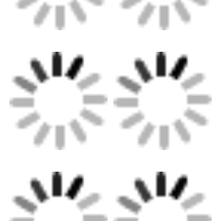
Υλικό Eco Suede
Ύφασμα σουέτ
Παράδειγμα σουέδας
Δέρμα PU χωρίς διαλύτες
Δέρμα Αλκαντάρα
Αυτοκίνητο δέρμα
Παπούτσια