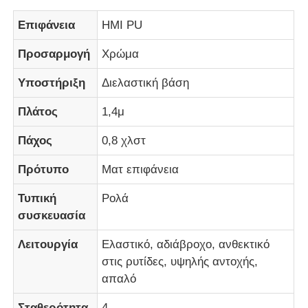
Επιφάνεια
ΗΜΙ PU
Σχετικά με εμάς
Προσαρμογή
Χρώμα
Υποστήριξη
Διελαστική βάση
Επισκέψεις στο εργοστάσιο
Πλάτος
1,4μ
Έλεγχος Ποιότητας
Πάχος
0,8 χλστ
Πρότυπο
Ματ επιφάνεια
Επικοινωνήστε μαζί μας
Τυπική
Ρολά
Ειδήσεις
συσκευασία
Λειτουργία
Ελαστικό, αδιάβροχο, ανθεκτικό
Υποθέσεις
στις ρυτίδες, υψηλής αντοχής,
απαλό
Υλικό δέρματος καναπέ
Σταθερότητα
4