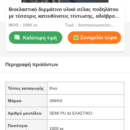
Βιοελαστικό δερμάτινο υλικό σέλας ποδηλάτου
με τέσσερις κατευθύνσεις τέντωσης, αδιάβροχο
και ανθεκτικό στις ρυτίδες
MOQ：1000 εκ
Τιμή：Διαπραγματεύσιμα
Συνομιλία τώρα
Καλύτερη τιμή
Περιγραφή προϊόντων
Τόπος καταγωγής
Κίνα
Μάρκα
JINHUI
Αριθμό μοντέλου
SEMI PU ΔΙ-ΕΛΑΣΤΙΚΟ
Ποσότητα
1000 εκ