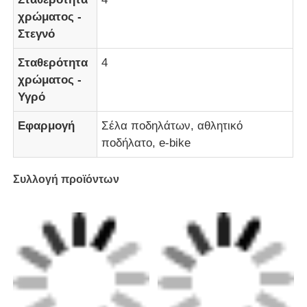
χρώματος -
Στεγνό
Υλικό δέρματος PVC
Σταθερότητα
4
χρώματος -
Υλικό οικολογικού δέρματος
Υγρό
Δέρμα από σιλικόνη
Εφαρμογή
Σέλα ποδηλάτων, αθλητικό
ποδήλατο, e-bike
δέρμα ινών μικροϋπολογιστών
Συλλογή προϊόντων
Υλικό PU δέρματος
Υλικό παπουτσιών ασφαλείας
Δέρμα σουέτ