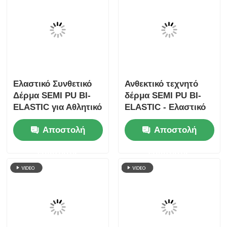
ερώτησης
ερώτησης
Ελαστικό Συνθετικό
Ανθεκτικό τεχνητό
Δέρμα SEMI PU BI-
δέρμα SEMI PU BI-
ELASTIC για Αθλητικό
ELASTIC - Ελαστικό
Εξοπλισμό,
υλικό σέλας
Αποστολή
Αποστολή
Προσαρμόσιμο
ποδηλάτου, πλάτος
140cm
ερώτησης
ερώτησης