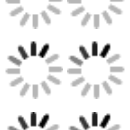
Γάντια Δερμάτινα
δέρμα σφαιρών
Τεχνητό δέρμα
Υφάσματα για καναπέ