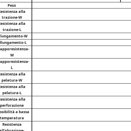
Peso
Resistenza alla
trazione-W
Resistenza alla
trazione-L
llungamento-W
llungamento-L
rappo
resistenza-
W
rappo
resistenza-
L
Resistenza alla
pelatura-W
Resistenza alla
pelatura-L
Resistenza alla
perforazione
ssibilità a bassa
temperatura
Resistenza
all'abrasione-