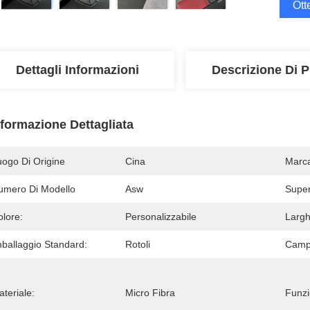
Ott
Dettagli Informazioni
Descrizione Di P
nformazione Dettagliata
uogo Di Origine
Cina
Marc
umero Di Modello
Asw
Super
olore:
Personalizzabile
Largh
mballaggio Standard:
Rotoli
Camp
teriale:
Micro Fibra
Funzi