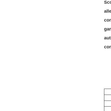
Sco
all
con
gar
aut
con