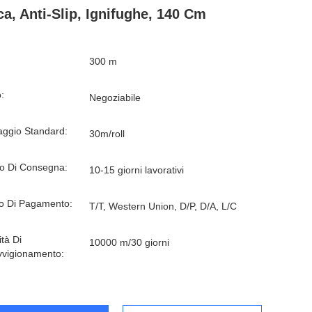
a, Anti-Slip, Ignifughe, 140 Cm
300 m
:
Negoziabile
aggio Standard:
30m/roll
o Di Consegna:
10-15 giorni lavorativi
o Di Pagamento:
T/T, Western Union, D/P, D/A, L/C
tà Di
10000 m/30 giorni
vvigionamento: