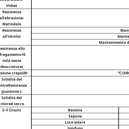
Visbet
Resistenza
all'abrasione-
Matindale
Resistenza
Mant
all'idrolisi
Mante
Mantenimento de
Resistenza allo
sfregamento
10
mila senza
sbucciature(
ssuna crepa(
80
℃/24h
Solidità del
olore
Resistenza
giunzione-L
Solidità del
colore
A secco
Benzina
3-4 Grado
Sapone
Luce solare
Ignifugo