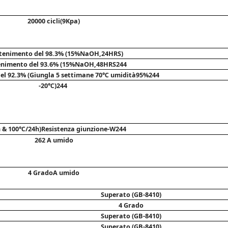
20000 cicli(9Kpa)
enimento del 98.3% (15%NaOH,24HRS)
nimento del 93.6% (15
%NaOH,48
HRS
244 
l 92.3% (Giungla 5 settimane 
70℃ umidità95%
244 
-20℃
)
244 
 & 
100
℃/24h
)
Resistenza giunzione-W
244 
262 
A umido
4 Grado
A umido
Superato (GB-8410)
4 Grado
Superato (GB-8410)
Superato (GB-8410)