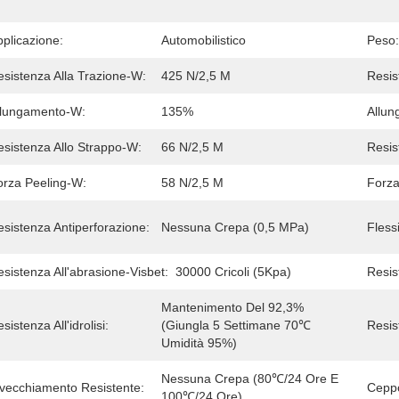
plicazione:
Automobilistico
Peso:
esistenza Alla Trazione-W:
425 N/2,5 M
Resis
llungamento-W:
135%
Allun
esistenza Allo Strappo-W:
66 N/2,5 M
Resis
orza Peeling-W:
58 N/2,5 M
Forza
sistenza Antiperforazione:
Nessuna Crepa (0,5 MPa)
Fless
sistenza All'abrasione-Visbet:
30000 Cricoli (5Kpa)
Resis
Mantenimento Del 92,3% 
sistenza All'idrolisi:
(Giungla 5 Settimane 70℃ 
Resis
Umidità 95%)
Nessuna Crepa (80℃/24 Ore E 
nvecchiamento Resistente:
Cepp
100℃/24 Ore)