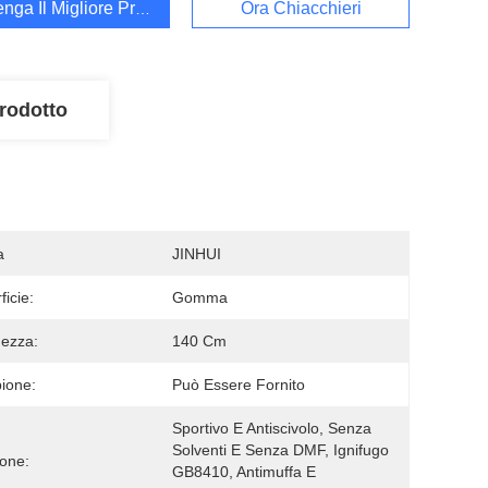
enga Il Migliore Prezzo
Ora Chiacchieri
rodotto
a
JINHUI
ficie:
Gomma
ezza:
140 Cm
ione:
Può Essere Fornito
Sportivo E Antiscivolo, Senza 
Solventi E Senza DMF, Ignifugo 
one:
GB8410, Antimuffa E 