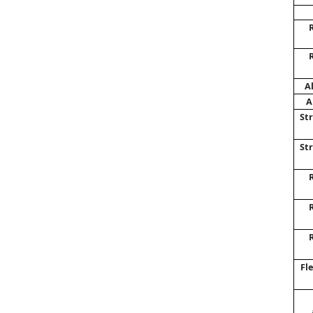
A
A
St
St
Fle