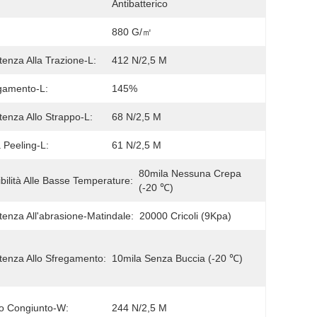
Antibatterico
880 G/㎡
tenza Alla Trazione-L:
412 N/2,5 M
gamento-L:
145%
tenza Allo Strappo-L:
68 N/2,5 M
 Peeling-L:
61 N/2,5 M
80mila Nessuna Crepa 
ibilità Alle Basse Temperature:
(-20 ℃)
tenza All'abrasione-Matindale:
20000 Cricoli (9Kpa)
tenza Allo Sfregamento:
10mila Senza Buccia (-20 ℃)
o Congiunto-W:
244 N/2,5 M