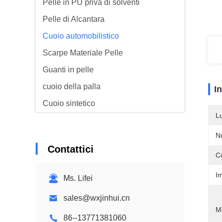
Pelle in PU priva di solventi
Pelle di Alcantara
Cuoio automobilistico
Scarpe Materiale Pelle
Guanti in pelle
cuoio della palla
I
Cuoio sintetico
L
Fabbricazione a partire da tessuti di
rivestimento per divani
N
Contattici
C
I
Ms. Lifei
sales@wxjinhui.cn
Ma
86--13771381060