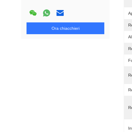
Ap
R
Ora chiacchieri
A
R
F
Re
Re
Re
I