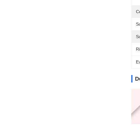
Ce
So
So
R
Ev
D