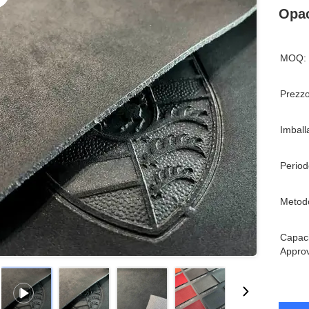
Opac
MOQ:
Prezzo
Imball
Period
Metod
Capaci
Appro