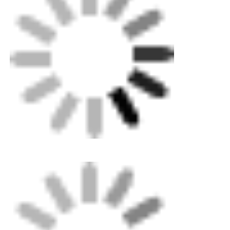
Domande frequenti
Q1: Mi chiedo se accetti piccoli ordini?
A1: Non preoccuparti. Non esitate a contattarci. Per
ottenere più ordini, inclusa la spedizione drop
personalizzata, accettiamo piccoli ordini.
Q2: potete inviare il prodotto nel mio paese?
A2: Certo che puoi. Se non hai un tuo spedizioniere,
possiamo aiutarti.
Q3: puoi fare OEM per me?