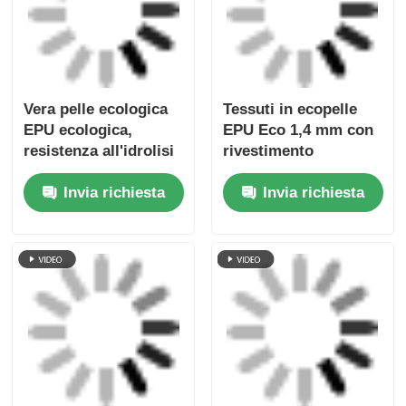
1.6mm EPU Materiale
1.4m 1.4mm PU
di pelle artificiale eco
Solvent Free Eco
13 Colore Litchi
Leather 21 Color
Modello per
Silicone Coated Litchi
Invia richiesta
Invia richiesta
tappezzeria di mobili
Pattern For Home
Decor
Casa
Circa noi
Contattaci
Desktop Site
Mappa del sito
Norme sulla privacy
Qualità
Materiale del divano in pelle
Fabbrica
cinese.Copyright © 2026 Wuxi Jinhui New Material
Tech Co., Ltd.. All Rights Reserved.
Jinhui