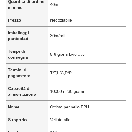
Quantità di ordine
40m
minimo
Prezzo
Negoziabile
Imballaggi
30m/roll
particolari
Tempi di
5-8 giorni lavorativi
consegna
Termini di
T/T,L/C,D/P
pagamento
Capacità di
10000 m/30 giorni
alimentazione
Nome
Ottimo pennello EPU
Supporto
Velluto alfa