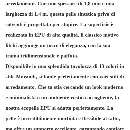
arredamento. Con uno spessore di 1,8 mm e una
larghezza di 1,4 m, questa pelle sintetica priva di
Su di noi
solventi è progettata per stupire. La superficie è
realizzata in EPU di alta qualità, il classico motivo
Visita alla fabbrica
litchi aggiunge un tocco di eleganza, con la sua
Controllo Qualità
trama tridimensionale e paffuta.
Disponibile in una splendida tavolozza di 13 colori in
Contattaci
stile Morandi, si fonde perfettamente con vari stili di
arredamento. Che tu stia cercando un look moderno
Notizie
e minimalista o un ambiente rustico accogliente, la
nostra ecopelle EPU si adatta perfettamente. La
Casi
pelle è incredibilmente morbida e flessibile al tatto,
Materiale del divano in pelle
ma offre un supporto eccellente, garantendo comfort