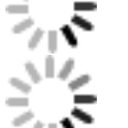
A3: Accettiamo tutti gli ordini OEM, contattaci e dammi
il tuo design. Ti forniremo un prezzo ragionevole e
realizzeremo campioni per te il prima possibile.
Q4: quali sono i termini di pagamento?
A4: Attraverso T/T, D/P, D/A, L/C, Western Union,
pagamento anticipato in contanti del 30%, saldo del
70% prima della spedizione.
Q5: Quanto dura il lead time di produzione?
A5: Dipende dal prodotto e dalla quantità dell'ordine. Di
solito, sono necessari 15-30 giorni per gli ordini MOQ.
Q6: Quando posso ottenere il preventivo?
A6: Di solito ti citeremo entro 24 ore dalla ricezione
della tua richiesta. Se sei molto ansioso di ricevere un
preventivo, chiamaci o comunicacelo nella tua email in
modo che possiamo dare priorità alla tua richiesta.