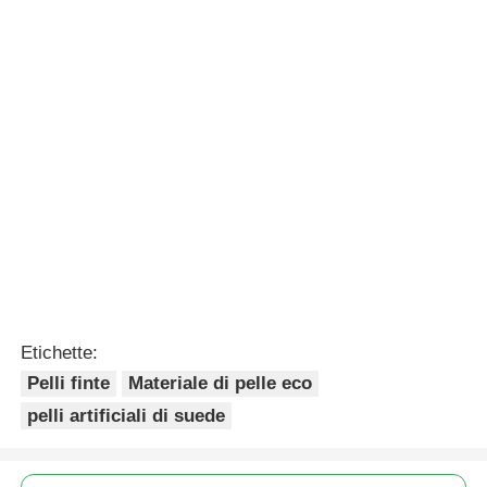
Vera pelle ecologica
Tessuti in ecopelle
EPU ecologica,
EPU Eco 1,4 mm con
resistenza all'idrolisi
rivestimento
da 1,6 mm, resistente
siliconico senza
Invia richiesta
Invia richiesta
all'abrasione
solventi per mobili
per la casa