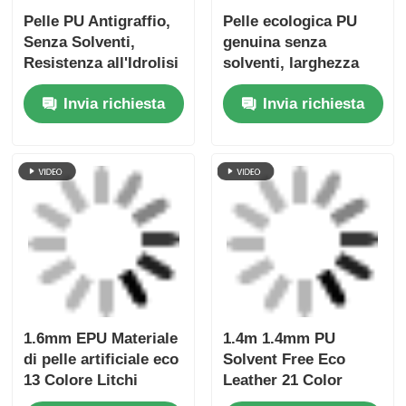
2:55 AM
Good day, what product are you looking 
for?