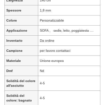
Larghezza
140 cm
Spessore
1,8 mm
Colore
Personalizzabile
Applicazione
SOFA 、 sedie, letto, poggiatesta ....
Inventario
Da ordine
Campione
per favore contattaci
Materiale
Unione europea
Dmf
Nd
Solidità del colore
4-5
all'asciutto
Solidità del
4-5
colore: bagnato