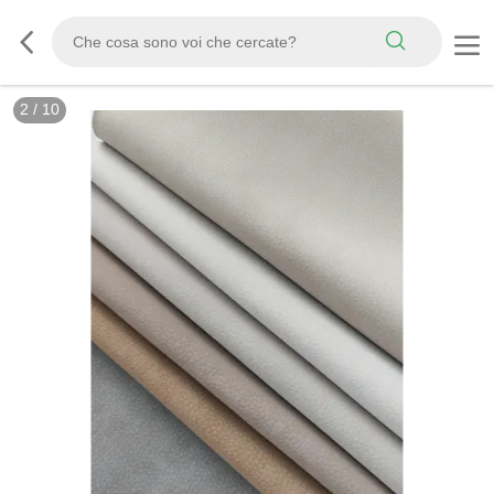
3
/
10