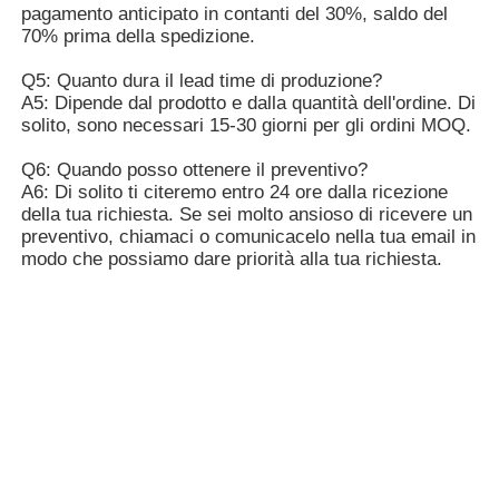
Pelli finte
Materiale di pelle eco
pelli artificiali di suede
Ottieni il miglior prezzo per
Great Brush Lichi Top Level
EPU cuoio 1.8mm con supporto
in velluto Alpha
Continua
Prodotti raccomandati