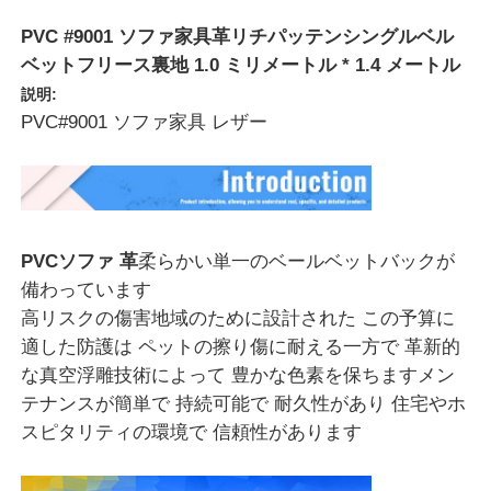
PVC #9001 ソファ家具革リチパッテンシングルベル
私たちについて
ベットフリース裏地 1.0 ミリメートル * 1.4 メートル
説明:
PVC#9001 ソファ家具 レザー
工場見学
品質管理
PVCソファ 革
柔らかい単一のベールベットバックが
お問い合わせ
備わっています
高リスクの傷害地域のために設計された この予算に
ニュース
適した防護は ペットの擦り傷に耐える一方で 革新的
な真空浮雕技術によって 豊かな色素を保ちます
メン
テナンスが簡単で 持続可能で 耐久性があり 住宅やホ
事例
スピタリティの環境で 信頼性があります
ソファ革素材