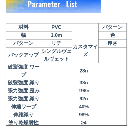
ポリ塩化ビニールの革材料
材料
PVC
パターン
エコ革素材
幅
1.0m
色
パターン
リチ
厚さ
カスタマイ
シングルヴェ
シリコン革
ズ
バックアップ
ルヴェット
破裂強度 ワー
28n
マイクロ繊維の革
プ
破裂強度 織り
33n
張力強度 歪み
198n
PU革材料
張力強度 織り
92n
伸縮
ワープ
40%
安全靴の素材
伸縮
織り
98%
塗り乾燥耐性
≥4
スエードレザー素材
塗りつぶしに