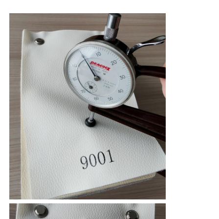
≥4
対する色強度
耐磨性
≥10000
エコスウェード素材
折りたたみ
強
≥150000
度
スエードの生地
水解に耐える
≥48
応用シナリオ
レストラン ホテル
模倣 スウェード
溶剤のないPU革
アルカンターラレザー
自動車革
靴 革素材