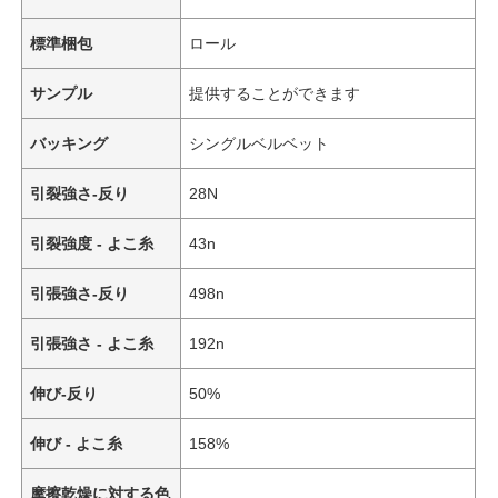
標準梱包
ロール
サンプル
提供することができます
バッキング
シングルベルベット
引裂強さ-反り
28N
引裂強度 - よこ糸
43n
引張強さ-反り
498n
引張強さ - よこ糸
192n
伸び-反り
50%
伸び - よこ糸
158%
摩擦乾燥に対する色