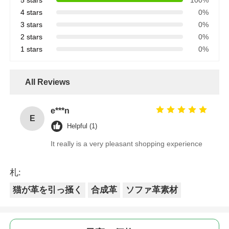
4 stars
0%
3 stars
0%
2 stars
0%
1 stars
0%
All Reviews
e***n
E
Helpful (1)
It really is a very pleasant shopping experience
札:
猫が革を引っ掻く
合成革
ソファ革素材