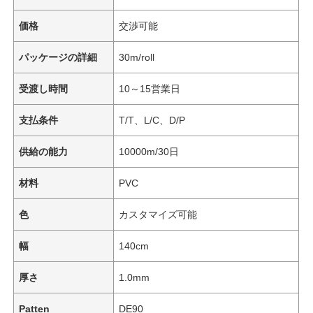
価格
交渉可能
パッケージの詳細
30m/roll
受渡し時間
10～15営業日
支払条件
T/T、L/C、D/P
供給の能力
10000m/30日
材料
PVC
色
カスタマイズ可能
幅
140cm
厚さ
1.0mm
Patten
DE90