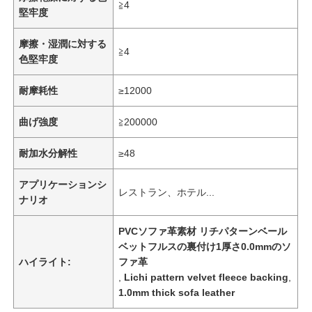
≧4
堅牢度
摩擦・湿潤に対する
≧4
色堅牢度
耐摩耗性
≥12000
曲げ強度
≧200000
耐加水分解性
≥48
アプリケーションシ
レストラン、ホテル...
ナリオ
ホーム
PVCソファ革素材 リチパターンベール
ベットフルスの裏付け1厚さ0.0mmのソ
ハイライト:
ファ革
製品
,
Lichi pattern velvet fleece backing
,
1.0mm thick sofa leather
ビデオ