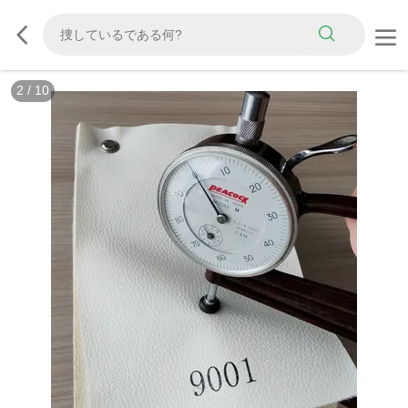
3
/
10