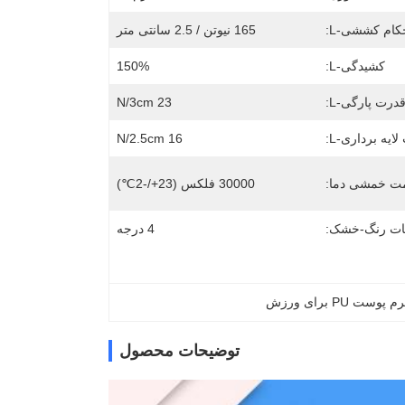
کام کششی-L:
165 نیوتن / 2.5 سانتی متر
کشیدگی-L:
150%
درت پارگی-L:
23 N/3cm
ایه برداری-L:
16 N/2.5cm
مت خمشی دما:
30000 فلکس (23+/-2℃)
ات رنگ-خشک:
4 درجه
پوست PU برای ورزش
توضیحات محصول