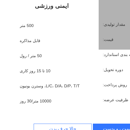
ایمنی ورزشی
مقدار تولیدی:
500 متر
قیمت:
قابل مذاکره
بندی استاندارد:
50 متر / رول
دوره تحویل:
10 تا 15 روز کاری
روش پرداخت:
L/C، D/A، D/P، T/T، وسترن یونیون
ظرفیت عرضه:
10000 متر/30 روز
یمت رو بدست بیار
حالا حرف بزن