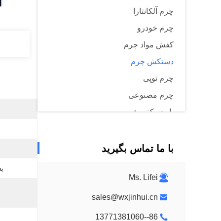
چرم آلکانتارا
چرم خودرو
کفش مواد چرم
دستکش چرم
چرم توپی
چرم مصنوعی
پارچه کفپوش
با ما تماس بگیرید
بس
Ms. Lifei
sales@wxjinhui.cn
86--13771381060