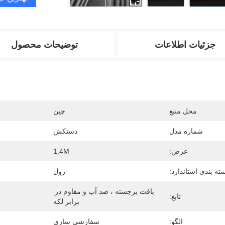
جزئیات اطلاعات
توضیحات محصول
محل منبع
چین
شماره مدل
دستکش
عرض:
1.4M
ته بندی استاندارد:
رول
بافت برجسته ، ضد آب و مقاوم در 
تابع:
برابر لکه
الگو:
سفارشی سازی