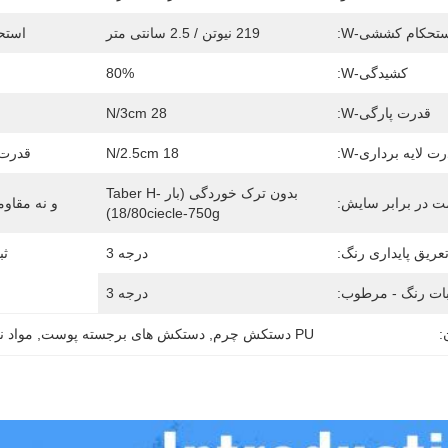
تحکام کششی-W:
219 نیوتن / 2.5 سانتی متر
استح
کشیدگی-W:
80%
قدرت پارگی-W:
28 N/3cm
ق
ت لایه برداری-W:
18 N/2.5cm
قدرت ل
بدون ترک خوردگی (بار Taber H-
ت در برابر سایش:
و نه مقاو
18/80ciecle-750g)
عریق پایداری رنگ:
درجه 3
ثب
بات رنگ - مرطوب:
درجه 3
:
PU دستکش چرم
, 
دستکش های برجسته پوست
, 
مواد نرم 