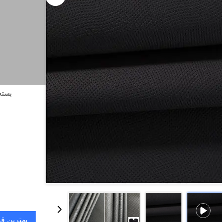
بسته 
بهترین ق