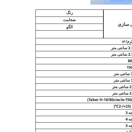
رنگ
ضخامت
 سازی
الگو
80
15
ه 3
ه 4
ه 3