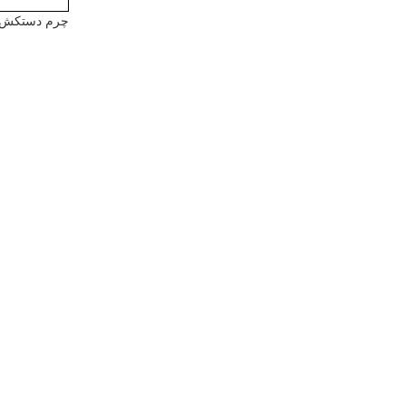
چرم دستکش برجسته PU ممتاز – چرم م