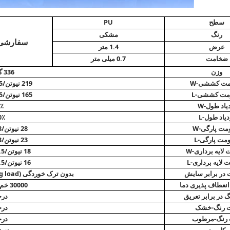
سطح
PU
رنگ
مشکی
سفارشی
عرض
1.4 متر
ضخامت
0.7 میلی متر
وزن
336 گرم/㎡
مت کششی-W
219 نیوتن/2.5 سانتی متر
مت کششی-L
165 نیوتن/2.5 سانتی متر
یاد طول-W
٪
دیاد طول-L
0٪
مت پارگی-W
28 نیوتن/3 سانتی متر
مت پارگی-L
23 نیوتن/3 سانتی متر
لایه برداری-W
18 نیوتن/2.5 سانتی متر
 لایه برداری-L
16 نیوتن/2.5 سانتی متر
 در برابر سایش
بدون ترک خوردگی (Taber H-18/80ciecle-750g load)
نعطاف پذیری دما
30000 خم (23+/-2℃)
گ در برابر تعریق
درج
ت رنگ-خشک
درج
 رنگ-مرطوب
درج