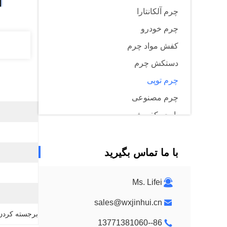
چرم آلکانتارا
چرم خودرو
کفش مواد چرم
دستکش چرم
چرم توپی
چرم مصنوعی
پارچه کفپوش
با ما تماس بگیرید
Ms. Lifei
sales@wxjinhui.cn
برجسته کردن
86--13771381060