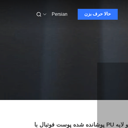
حالا حرف بزن
Persian
مدل مار دو لایه PU پوشانده شده پوست فوتبال با