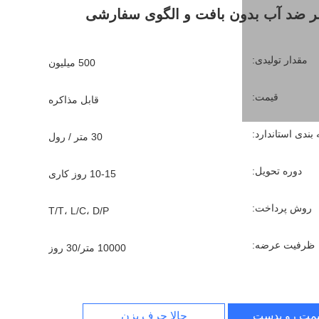
ضد آب بدون بافت و الگوی سفارشی
مقدار تولیدی:
500 میلیون
قیمت:
قابل مذاکره
بندی استاندارد:
30 متر / رول
دوره تحویل:
10-15 روز کاری
روش پرداخت:
T/T، L/C، D/P
ظرفیت عرضه:
10000 متر/30 روز
یمت رو بدست بیار
حالا حرف بزن