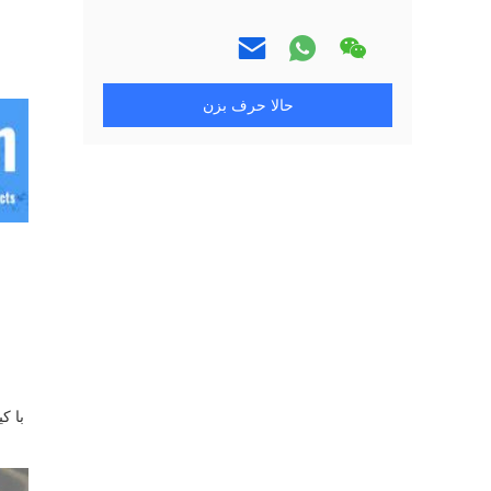
حالا حرف بزن
با ک