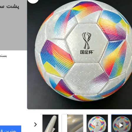
پشت سر 
بسته 
بهترین ق