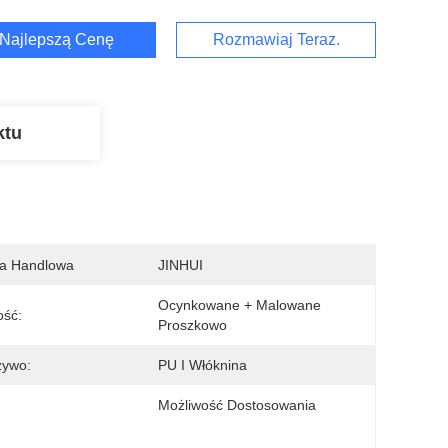
Najlepszą Cenę
Rozmawiaj Teraz.
ktu
a Handlowa
JINHUI
Ocynkowane + Malowane 
ość:
Proszkowo
zywo:
PU I Włóknina
:
Możliwość Dostosowania