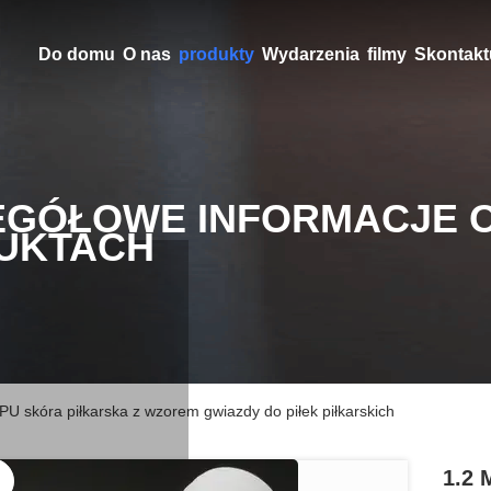
Do domu
O nas
produkty
Wydarzenia
filmy
Skontaktu
EGÓŁOWE INFORMACJE 
UKTACH
 skóra piłkarska z wzorem gwiazdy do piłek piłkarskich
1.2