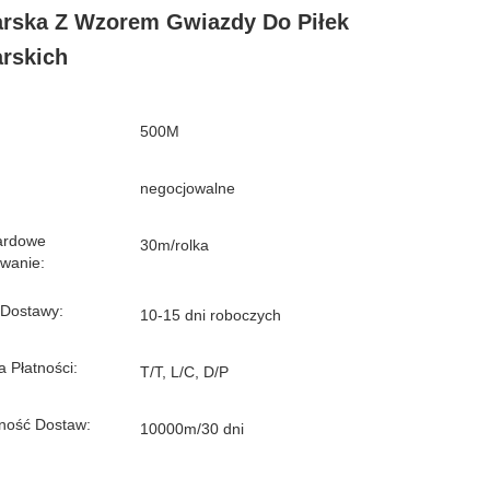
arska Z Wzorem Gwiazdy Do Piłek
arskich
500M
negocjowalne
ardowe
30m/rolka
wanie:
 Dostawy:
10-15 dni roboczych
 Płatności:
T/T, L/C, D/P
ność Dostaw:
10000m/30 dni