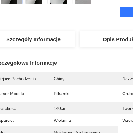
Szczegóły Informacje
Opis Produ
zczegółowe Informacje
iejsce Pochodzenia
Chiny
Nazw
umer Modelu
Piłkarski
Grub
zerokość:
140cm
Twor
oparcie:
Włóknina
Wzór
lor:
Możliwość Dostosowania