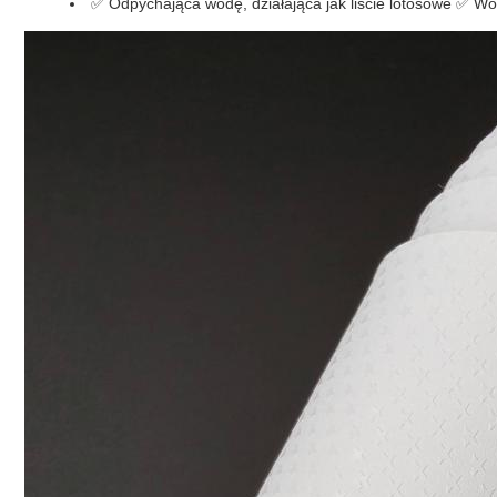
✅ Odpychająca wodę, działająca jak liście lotosowe ✅ Wod