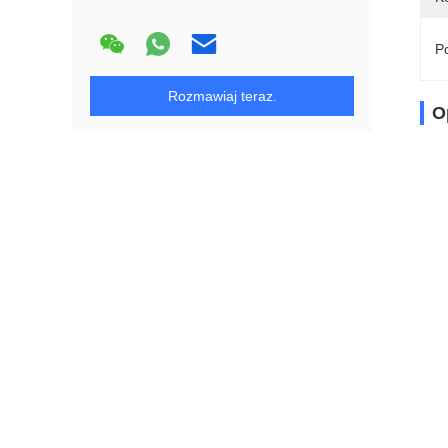
Po
Rozmawiaj teraz.
O