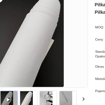
Piłk
Piłk
MOQ:
Ceny:
Stand
Opako
Okres
Metoda
Pojem