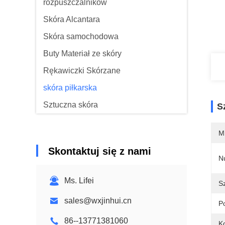
rozpuszczalników
Skóra Alcantara
Skóra samochodowa
Buty Materiał ze skóry
Rękawiczki Skórzane
skóra piłkarska
Sztuczna skóra
S
Tkanina do tapicerki sofy
M
Skontaktuj się z nami
N
Ms. Lifei
S
sales@wxjinhui.cn
P
86--13771381060
Ko