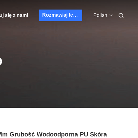
Rozmawiaj teraz.
j się z nami
Polish
O
 Mm Grubość Wodoodporna PU Skóra