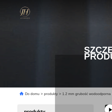
SZCZ
PROD
Do domu
>
produkty
>
1.2 mm grubość wodoodporna PU
produkty