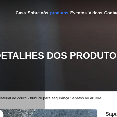
Casa
Sobre nós
produtos
Eventos
Vídeos
Conta
DETALHES DOS PRODUTO
 Material de couro Zhubuck para segurança Sapatos ao ar livre
Sapa