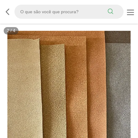
3
/
4