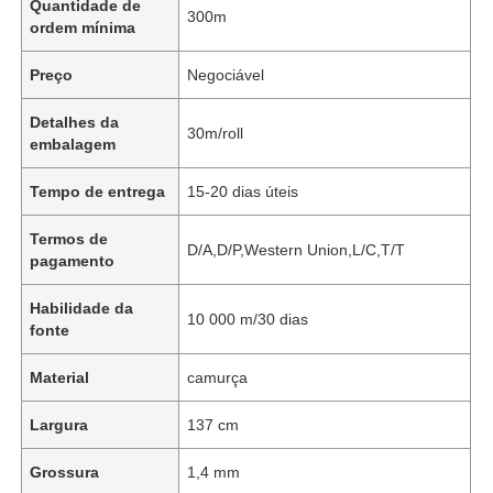
Quantidade de
300m
ordem mínima
Preço
Negociável
Detalhes da
30m/roll
embalagem
Tempo de entrega
15-20 dias úteis
Termos de
D/A,D/P,Western Union,L/C,T/T
pagamento
Habilidade da
10 000 m/30 dias
fonte
Material
camurça
Largura
137 cm
Grossura
1,4 mm