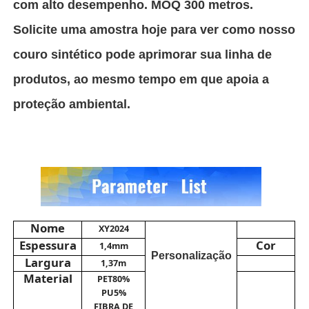
com alto desempenho. MOQ 300 metros.
Solicite uma amostra hoje para ver como nosso
Sobre Nós
couro sintético pode aprimorar sua linha de
produtos, ao mesmo tempo em que apoia a
Visita à fábrica
proteção ambiental.
Controle de Qualidade
Contacte-nos
Notícias
Nome
XY2024
Espessura
Cor
1,4mm
Personalização
Casos
Largura
1,37m
Material
PET80%
PU5%
Material do Sofá de Couro
FIBRA DE