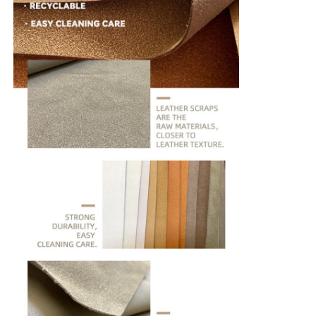
Material Eco Suede
Tela da camurça
Imitação de camarão
Couro PU sem solvente
Couro Alcantara
Couro automotivo
Sapatos Material Couro