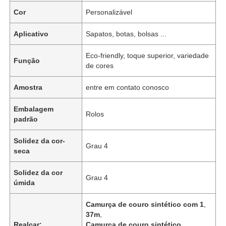
Cor
Personalizável
Aplicativo
Sapatos, botas, bolsas ...
Eco-friendly, toque superior, variedade
Função
de cores
Amostra
entre em contato conosco
Embalagem
Rolos
padrão
Solidez da cor-
Grau 4
seca
Solidez da cor
Grau 4
úmida
Camurça de couro sintético com 1
,
37m
,
Realçar:
Camurça de couro sintético