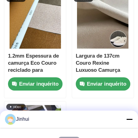
1.2mm Espessura de
Largura de 137cm
camurça Eco Couro
Couro Rexine
reciclado para
Luxuoso Camurça
sapatos 140cm
Ecológico
Enviar inquérito
Enviar inquérito
Largura
Personalizável
Jinhui