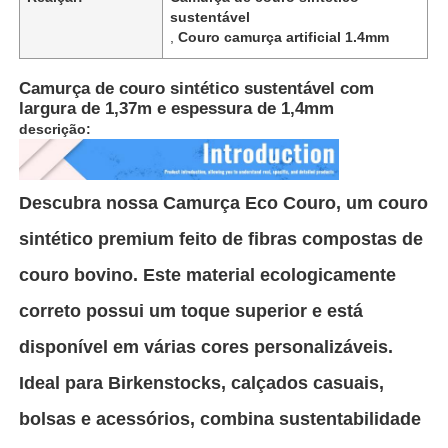
sustentável
,
Couro camurça artificial 1.4mm
Camurça de couro sintético sustentável com
largura de 1,37m e espessura de 1,4mm
descrição:
Descubra nossa Camurça Eco Couro, um couro
sintético premium feito de fibras compostas de
couro bovino. Este material ecologicamente
correto possui um toque superior e está
Início
disponível em várias cores personalizáveis.
Produtos
Ideal para Birkenstocks, calçados casuais,
bolsas e acessórios, combina sustentabilidade
Vídeos