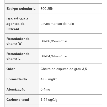
Estirpe articular-L
800,25N
Sobre Nós
Resistência a
agentes de
Leves marcas de halo
limpeza
Visita à fábrica
Retardador de
BR-86,35mm/min
chama-W
Controle de Qualidade
Retardador de
BR-84,34mm/min
chama-L
Contacte-nos
Odor
Cheiro de espuma de grau 3,5
Notícias
Formaldeído
4,05 mg/kg
Casos
Atomização
0,4mg
Carbono total
1,94 ugC/g
Material do Sofá de Couro