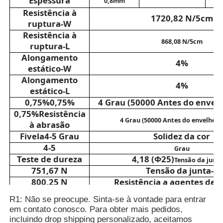
Espessura
0,8mm
Resistência à
1720,82 N/5cm
Luvas Couro
ruptura-W
Resistência à
868,08 N/5cm
ruptura-L
couro da bola
Alongamento
4%
estático-W
Alongamento
4%
Couro artificial
estático-L
0,75%
0,75%
4 Grau (50000 Antes do envel
0,75%
Resistência
Tecido para estofamento de sofá
4 Grau (50000 Antes do envelhec
à abrasão
Fivela
4-5 Grau
Solidez da cor
4-5
Grau
Teste de dureza
4,18 (Φ25)
Tensão da junt
751,67 N
Tensão da junta-L
800,25 N
Resistência a agentes de 
Leves marcas de
Retardante de chama
R1: Não se preocupe. Sinta-se à vontade para entrar
halo
em contato conosco. Para obter mais pedidos,
BR-86,35
incluindo drop shipping personalizado, aceitamos
Retardante de chama