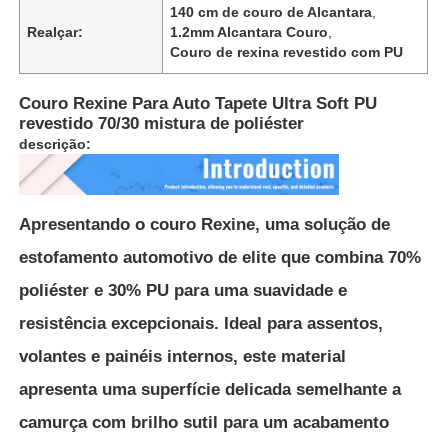
140 cm de couro de Alcantara
,
Realçar:
1.2mm Alcantara Couro
,
Material de couro do PVC
Couro de rexina revestido com PU
Couro Rexine Para Auto Tapete Ultra Soft PU
Material Couro Ecológico
revestido 70/30 mistura de poliéster
descrição:
Pelas de silicone
Apresentando o couro Rexine, uma solução de
micro couro da fibra
estofamento automotivo de elite que combina 70%
poliéster e 30% PU para uma suavidade e
Material de couro PU
resistência excepcionais.
Ideal para assentos,
volantes e painéis internos, este material
Material dos sapatos de segurança
apresenta uma superfície delicada semelhante a
camurça com brilho sutil para um acabamento
Material Couro Camurça