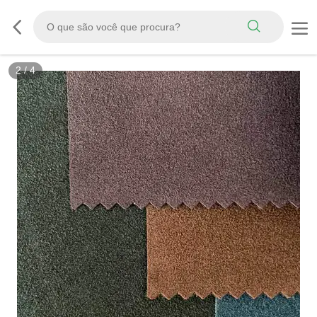
2
/
4