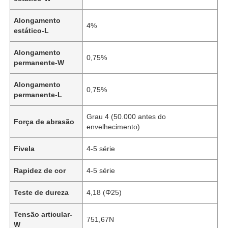
Alongamento
4%
estático-L
Alongamento
0,75%
permanente-W
Alongamento
0,75%
permanente-L
Grau 4 (50.000 antes do
Força de abrasão
envelhecimento)
Fivela
4-5 série
Início
Rapidez de cor
4-5 série
Teste de dureza
4,18 (Φ25)
Produtos
Tensão articular-
751,67N
W
Vídeos