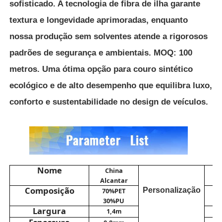
sofisticado.
A tecnologia de fibra de ilha garante
textura e longevidade aprimoradas, enquanto
Material Eco Suede
nossa produção sem solventes atende a rigorosos
padrões de segurança e ambientais.
MOQ: 100
Tela da camurça
metros.
Uma ótima opção para couro sintético
ecológico e de alto desempenho que equilibra luxo,
Imitação de camarão
conforto e sustentabilidade no design de veículos.
Couro PU sem solvente
Couro Alcantara
Nome
China
Alcantar
Couro automotivo
Composição
Personalização
70%PET
30%PU
Largura
1,4m
Sapatos Material Couro