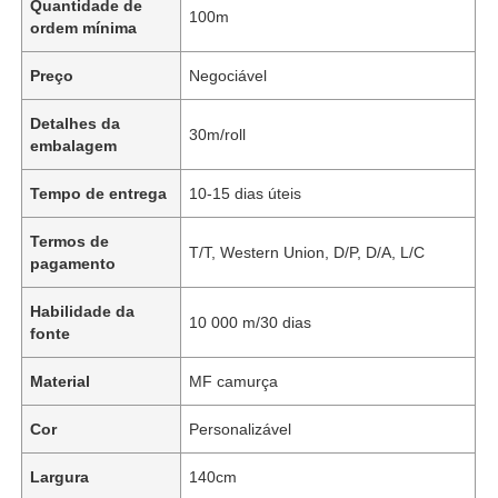
Quantidade de
100m
ordem mínima
Preço
Negociável
Detalhes da
30m/roll
embalagem
Tempo de entrega
10-15 dias úteis
Termos de
T/T, Western Union, D/P, D/A, L/C
pagamento
Habilidade da
10 000 m/30 dias
fonte
Material
MF camurça
Cor
Personalizável
Largura
140cm