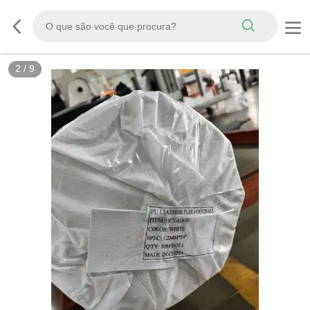
3
/
9