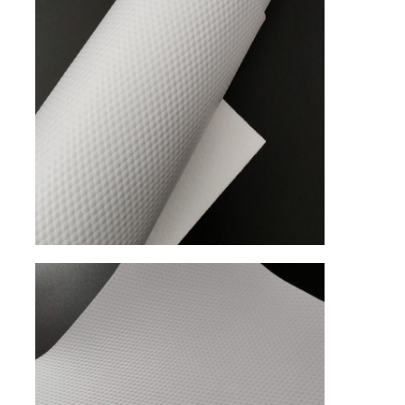
Sobre Nós
Visita à fábrica
Controle de Qualidade
Contacte-nos
Notícias
Casos
Material do Sofá de Couro