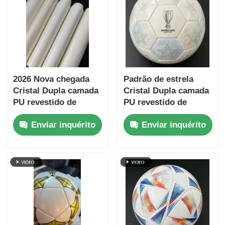
2026 Nova chegada
Padrão de estrela
Cristal Dupla camada
Cristal Dupla camada
PU revestido de
PU revestido de
couro de futebol com
couro de futebol com
Enviar inquérito
Enviar inquérito
suporte impermeável
suporte impermeável
não tecido e padrão
não tecido e padrão
personalizável
personalizável