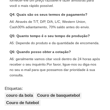
fornecer-lhe um preço razoável e fazer amostras para
você o mais rápido possível.
Q4: Quais são os seus termos de pagamento?
A4: Através de T/T, D/P, D/A, L/C, Western Union,
Cash30% adiantamento, 70% saldo antes do envio.
Q5: Quanto tempo é o seu tempo de produção?
A5: Depende do produto e da quantidade de encomenda.
Q6: Quando posso obter a cotação?
A6: geralmente vamos citar você dentro de 24 horas após
receber o seu inquérito.Por favor, ligue-nos ou diga-nos
no seu e-mail para que possamos dar prioridade à sua
consulta.
Etiquetas:
couro da bola
Couro de basquetebol
Couro de futebol