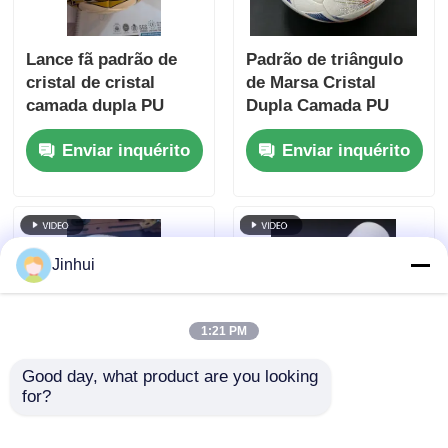
Lance fã padrão de
Padrão de triângulo
cristal de cristal
de Marsa Cristal
camada dupla PU
Dupla Camada PU
revestido de couro de
revestido de couro de
Enviar inquérito
Enviar inquérito
futebol com suporte
futebol com suporte
não tecido à prova
impermeável não
d'água e padrão
tecido e padrão
personalizável
personalizável
Jinhui
1:21 PM
Good day, what product are you looking 
for?
Couro de futebol
1.2 mm espessura
revestido de PU de
impermeável PU de