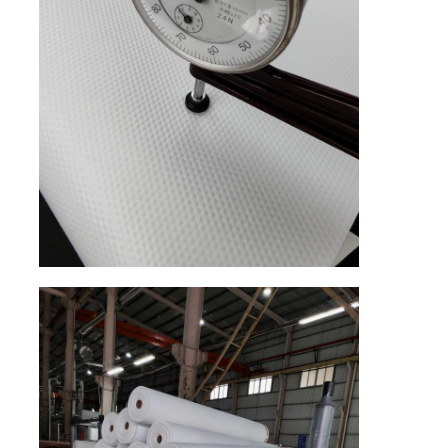
Material Eco Suede
Tela da camurça
Imitação de camarão
Couro PU sem solvente
Couro Alcantara
Couro automotivo
Sapatos Material Couro