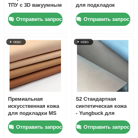
ТПУ с 3D вакуумным
для подкладок
тиснением и
обуви с технологией
Отправить запрос
Отправить запрос
нетканой
MS Absorption
подкладкой с
окрашиванием
Премиальная
S2 Стандартная
искусственная кожа
синтетическая кожа
для подкладки MS
- Yungbuck для
Water Absorption 0,7
наружной,
Отправить запрос
Отправить запрос
мм
безопасной и
спортивной обуви