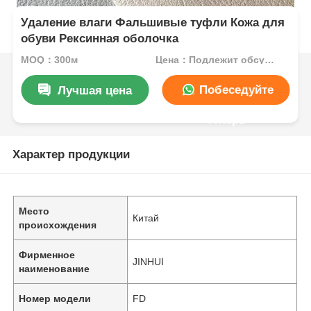
Удаление влаги Фальшивые туфли Кожа для
обуви Рексинная оболочка
MOQ：300м
Цена：Подлежит обсуждению
Побеседуйте
Лучшая цена
теперь
Характер продукции
Место
Китай
происхождения
Фирменное
JINHUI
наименование
Номер модели
FD