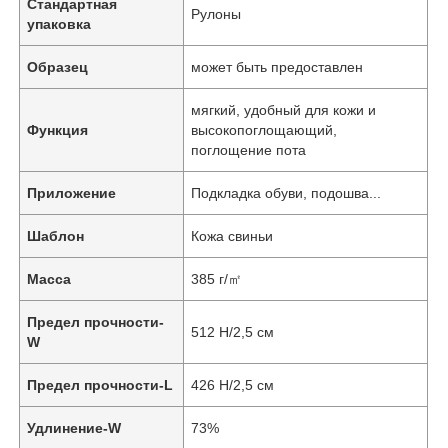
Стандартная
Рулоны
упаковка
Образец
может быть предоставлен
мягкий, удобный для кожи и
Функция
высокопоглощающий,
поглощение пота
Приложение
Подкладка обуви, подошва...
Шаблон
Кожа свиньи
Масса
385 г/㎡
Предел прочности-
512 Н/2,5 см
W
Предел прочности-L
426 Н/2,5 см
Удлинение-W
73%