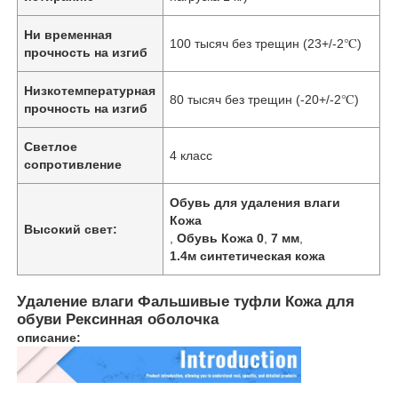
Ни временная
100 тысяч без трещин (23+/-2℃)
О нас
прочность на изгиб
Низкотемпературная
80 тысяч без трещин (-20+/-2℃)
Экскурсия по заводу
прочность на изгиб
Светлое
4 класс
Контроль качества
сопротивление
Обувь для удаления влаги
Свяжитесь с нами
Кожа
Высокий свет:
,
Обувь Кожа 0
,
7 мм
,
1.4м синтетическая кожа
Новости
Удаление влаги Фальшивые туфли Кожа для
обуви Рексинная оболочка
Случаи
описание:
Материал для кожаного дивана