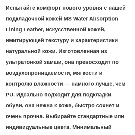
Испытайте комфорт нового уровня с нашей
Материал PVC кожаный
подкладочной кожей MS Water Absorption
Lining Leather, искусственной кожей,
Экокожа
имитирующей текстуру и характеристики
натуральной кожи. Изготовленная из
Силиконовая кожа
ультратонкой замши, она превосходит по
воздухопроницаемости, мягкости и
микро- кожа волокна
контролю влажности — намного лучше, чем
Материал из PU кожи
PU. Идеально подходит для подкладки
обуви, она нежна к коже, быстро сохнет и
Материал защитной обуви
очень прочна. Выбирайте стандартные или
индивидуальные цвета. Минимальный
Материал из шерстиной кожи