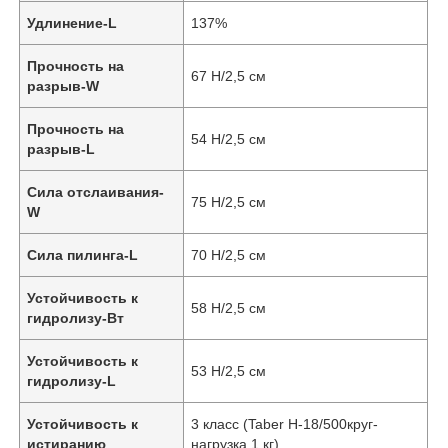
Удлинение-L
137%
Прочность на
67 Н/2,5 см
разрыв-W
Прочность на
54 Н/2,5 см
разрыв-L
Сила отслаивания-
75 Н/2,5 см
W
Сила пилинга-L
70 Н/2,5 см
Устойчивость к
58 Н/2,5 см
Домой
гидролизу-Вт
Устойчивость к
53 Н/2,5 см
Продукты
гидролизу-L
Устойчивость к
3 класс (Taber H-18/500круг-
Видеозаписи
истиранию
нагрузка 1 кг)