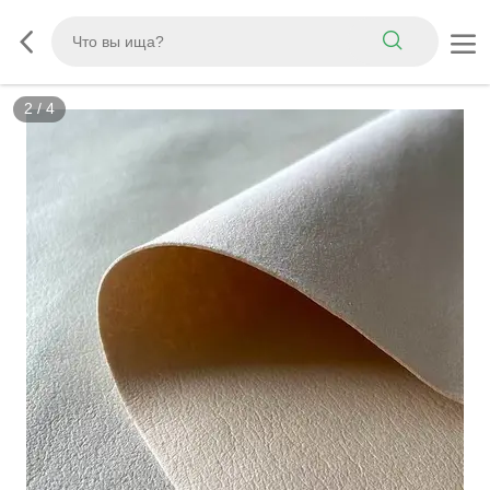
2
/
4