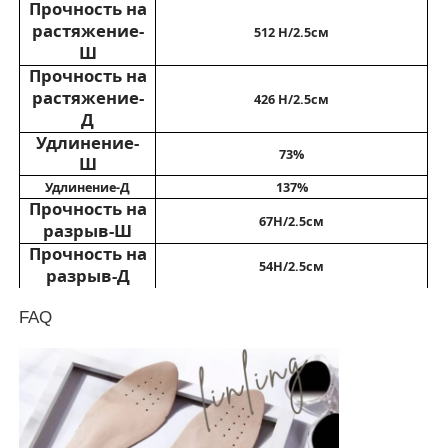
Прочность на
растяжение-
512 Н/2.5см
Перчатки кожаные
Ш
Прочность на
растяжение-
426 Н/2.5см
кожа шарика
Д
Удлинение-
73%
Ш
Искусственная кожа
Удлинение-Д
137%
Прочность на
67
Н/2.5см
разрыв-Ш
Ткань для обивки дивана
Прочность на
54
Н/2.5см
разрыв-Д
Прочность на
FAQ
отслаивание-
75
Н/2.5см
Ш
Прочность на
отслаивание-
70
Н/2.5см
Д
Стойкость к
58
Н/2.5см