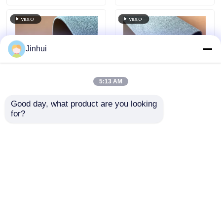
Jinhui
5:13 AM
Good day, what product are you looking 
Микрофибра из
Устойчивая
for?
кожи Юнгбак с
синтетическая кожа
эффектом замши -
Юнгбук - устойчивая
для премиальной
к гидролизу для
Отправить запрос
Отправить запрос
спортивной и
обуви безопасности
модельной обуви
и повседневной
жизни
Главная страница
Карта сайта
контактные данные
Desktop Site
Карта сайта
Политика уединения