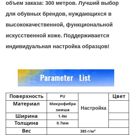
объем заказа: 300 метров. Лучший выбор
для обувных брендов, нуждающихся в
Эко-замша
высококачественной, функциональной
Ткань замши
искусственной коже. Поддерживается
индивидуальная настройка образцов!
Имитация замши
Кожа из полиэтиленовой полиэтиленовой стали бе
Кожа Алькантара
Поверхность
Цвет
PU
Материал
Микрофибра
Настройка
замша
Автомобильная кожа
Ширина
1.4м
Толщина
0.7мм
Обувь Кожа
Вес
385 г/м²