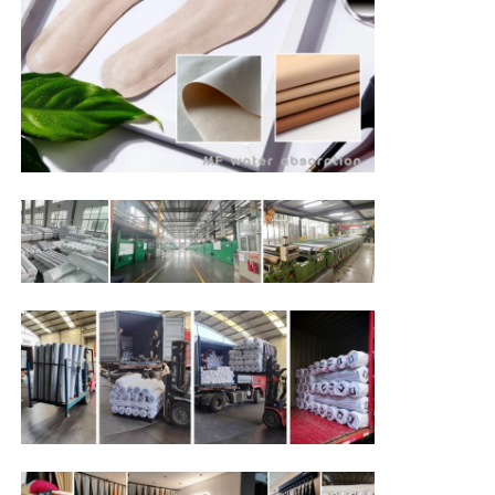
гидролизу-Ш
Стойкость к
53
Н/2.5см
гидролизу-Д
Стойкость к
истиранию
3
класс (Taber
Прочность при изгибе при
H-
нормальной температуре
18/500circle-
1kg нагрузка)
100 тысяч без
-2℃
Светостойкость
)
трещин (23+/
80 тысяч без
трещин
-2℃
Светостойкость
)
(-20+/
4 класс
Применение
подкладка
Влагоотводящая искусственная кожа
обуви,
для обуви – подкладочный материал
Rexine
стелька...