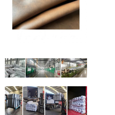
บด
การใช้
พลาสเมท เก้าอี้
,
โต๊ะข้างเตียง โต๊ะนอน
วัสดุ Eco Suede
งาน
ผ้าหนังกลับ
สีแซวเด
ผิวหนัง PU ปลอดสารละลาย
หนัง Alcantara
หนังรถยนต์
รองเท้า วัสดุหนัง