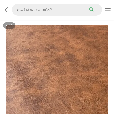
3
/
4