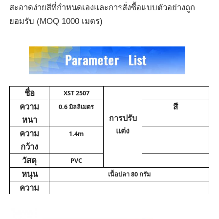
สะอาดง่าย
สีที่กําหนดเองและการสั่งซื้อแบบตัวอย่างถูก
ยอมรับ (MOQ 1000 เมตร)
เกี่ยวกับเรา
ทัวร์โรงงาน
การควบคุมคุณภาพ
ชื่อ
XST 2507
ความ
สี
0.6 มิลลิเมตร
หนา
การปรับ
ติดต่อเรา
แต่ง
ความ
1.4m
กว้าง
ข่าว
วัสดุ
PVC
หนุน
เนื้อปลา 80 กรัม
กรณี
ความ
แข็งแรง
4-5
ของสี-
วัสดุหนังโซฟา