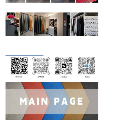
ถุงมือหนัง
หนังลูก
หนังเทียม
เนื้อผ้าผ้ารองโซฟา