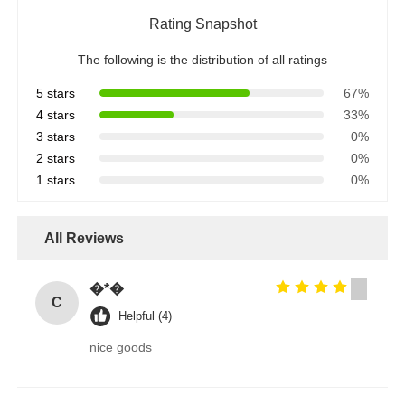
Rating Snapshot
The following is the distribution of all ratings
5 stars
67%
4 stars
33%
3 stars
0%
2 stars
0%
1 stars
0%
All Reviews
�*�
С
Helpful (4)
nice goods