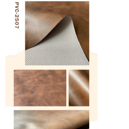
แห้ง
ความ
วัสดุหนังพีวีซี
แข็งแรง
4-5
ของสี -
วัสดุ Eco Leather
นุ่ม
ความ
ต้านทาน
สิวซิลิโคน
ต่อการ
≥ 48
ไฮโดร
ผิวหนังไมโครไฟเบอร์
ลิส
การบิด
วัสดุหนัง PU
ความ
≥200000
แข็งแรง
ความ
วัสดุของรองเท้าป้องกัน
ต้านทาน
≥ 12000
ต่อการ
วัสดุหนังกลับ