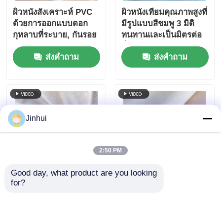
ผิวหนังสังเคราะห์ PVC
ผิวหนังเทียมคุณภาพสูงที่
ด้วยการออกแบบดอก
มีรูปแบบสีชมพู 3 มิติ
กุหลาบที่ระบาย, กันรอย
ทนทานและเป็นมิตรต่อ
ขีดข่วนและสามารถปรับ
สิ่งแวดล้อมสําหรับผ้าปู
ส่งคำถาม
ส่งคำถาม
แต่งได้
โต๊ะ
Jinhui
2:50 PM
Good day, what product are you looking 
for?
หนังเทียมปรับแต่งได้
หนังเทียมสไตล์พร้อม
พร้อมลายนูนลายกุหลาบ
ลายนูนดอกกุหลาบ 3 มิติ
เหมาะสำหรับผ้าปูโต๊ะ
ทำความสะอาดง่าย & สี
โรงแรมและบ้าน
ที่กำหนดเองสำหรับผ้าปู