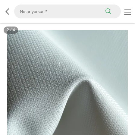
3
/
4