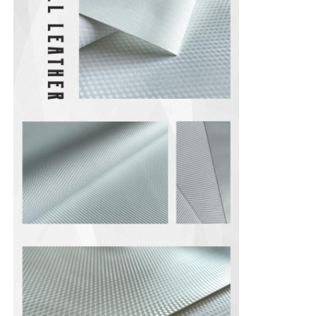
PVC deri malzeme
Eko Deri Malzeme
Silikon Deri
Mikro Fiber Deri
PU deri malzemesi
Emniyet Ayakkabısı Malzemesi
Süet deri malzemesi