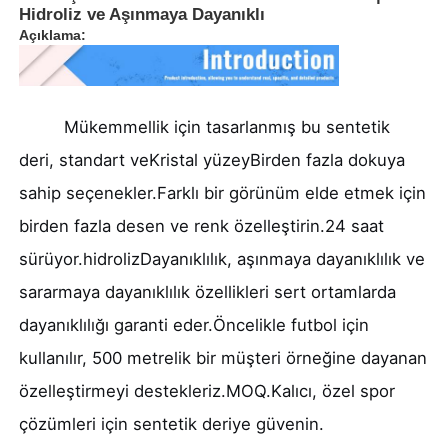
Hidroliz ve Aşınmaya Dayanıklı
Açıklama:
Mükemmellik için tasarlanmış bu sentetik
deri, standart ve
Kristal yüzey
Birden fazla dokuya
sahip seçenekler.
Farklı bir görünüm elde etmek için
birden fazla desen ve renk özelleştirin.
24 saat
sürüyor.
hidroliz
Dayanıklılık, aşınmaya dayanıklılık ve
sararmaya dayanıklılık özellikleri sert ortamlarda
Evde
dayanıklılığı garanti eder.
Öncelikle futbol için
kullanılır, 500 metrelik bir müşteri örneğine dayanan
Ürünler
özelleştirmeyi destekleriz.
MOQ
.
Kalıcı, özel spor
çözümleri için sentetik deriye güvenin.
Videolar