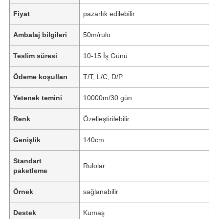
Fiyat
pazarlık edilebilir
Ambalaj bilgileri
50m/rulo
Teslim süresi
10-15 İş Günü
Ödeme koşulları
T/T, L/C, D/P
Yetenek temini
10000m/30 gün
Renk
Özelleştirilebilir
Genişlik
140cm
Standart
Rulolar
paketleme
Örnek
sağlanabilir
Destek
Kumaş