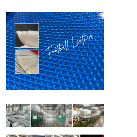
Eldiven Deri
topu deri
Suni deri
Kanepe döşeme kumaşı