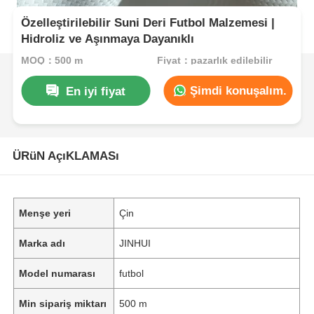
Özelleştirilebilir Suni Deri Futbol Malzemesi |
Hidroliz ve Aşınmaya Dayanıklı
MOQ：500 m
Fiyat：pazarlık edilebilir
Şimdi konuşalım.
En iyi fiyat
ÜRüN AçıKLAMASı
Menşe yeri
Çin
Marka adı
JINHUI
Model numarası
futbol
Min sipariş miktarı
500 m