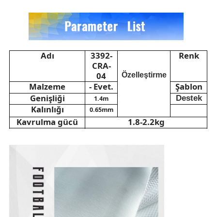
Bizim Hakkımızda
Adı
3392-
Renk
Fabrika turu
CRA-
04
Özelleştirme
Malzeme
- Evet.
Şablon
Kalite Kontrol
Genişliği
Destek
1.4m
Kalınlığı
0.65mm
Bize Ulaşın
Kavrulma gücü
1.8-2.2kg
Kullanım direnci
H22-500çember
Hidroliz
direnci
24 saat
Haberler
Sararmak
direnci
4. sınıf
Uygulama
Futbol
Davalar
Kanepe Deri Malzemesi