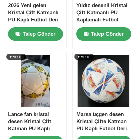
2026 Yeni gelen
Yıldız desenli Kristal
Kristal Çift Katmanlı
Çift Katmanlı PU
PU Kaplı Futbol Deri
Kaplamalı Futbol
Su geçirmez
Deri, Su Geçirmez
Talep Gönder
Talep Gönder
Dokunulmamış
Dokunmamış Destekli
Destek ve
ve Özelleştirilebilir
Özelleştirilebilir
Desenli
Desen
Lance fan kristal
Marsa üçgen desen
desen Kristal Çift
Kristal Çifte Katman
Katman PU Kaplı
PU Kaplı Futbol Deri
Futbol Deri Su
Su geçirmez