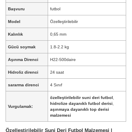
Başvuru
futbol
Model
Özelleştirilebilir
Kalınlık
0,65 mm
Gücü soymak
1.8-2.2 kg
Aşınma Direnci
H22-500daire
Hidroliz direnci
24 saat
sararma direnci
4 Sınıf
özelleştirilebilir suni deri futbol
,
hidrolize dayanıklı futbol derisi
,
Vurgulamak:
aşınmaya dayanıklı top derisi
malzemesi
Özelleştirilebilir Suni Deri Futbol Malzemesi |