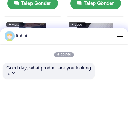
Talep Gönder
Talep Gönder
geçirmez
Dokunulmamış
Dokunulmamış
Destek ve
Destek ve
Özelleştirilebilir
Özelleştirilebilir
Desen
Desen
Jinhui
6:29 PM
Good day, what product are you looking 
for?
Ok örneği Kristal Su
Futbol Topları için
geçirmez Çift Kat PU
Özelleştirilebilir
Kaplı Futbol Deri
Desenli 1.2mm
Premium Futbollar
Kalınlık Suya
Talep Gönder
Talep Gönder
için özelleştirilebilir
Dayanıklı PU Futbol
örneği ile
Deri
Ana sayfa
Hakkımızda
Bize ulaşın
Desktop Site