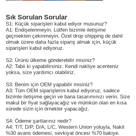
Sık Sorulan Sorular
S1: Küçük siparişleri kabul ediyor musunuz?
A1: Endişelenmeyin. Lütfen bizimle iletişime
geçmekten çekinmeyin. Özel drop shipping de dahil
olmak üzere daha fazla sipariş almak için, küçük
siparişleri kabul ediyoruz.
S2: Ürünü ülkeme gönderebilir misiniz?
A2: Tabii ki yapabilirsiniz. Kendi nakliye acenteniz
yoksa, size yardımcı olabiliriz.
S3: Benim için OEM yapabilir misiniz?
A3: Tüm OEM siparişlerini kabul ediyoruz, sadece
bizimle iletişime geçin ve bana tasarımınızı verin. Size
makul bir fiyat sağlayacağız ve mümkün olan en kısa
sürede sizin için örnekler yapacağız.
S4: Ödeme şartlarınız nedir?
A4: T/T, D/P, D/A, L/C, Western Union yoluyla, Nakit
%30 avans ödemesi, sevkiyat öncesi %70 bakiye.