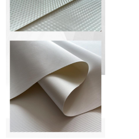
Eko Süet Malzeme
süet kumaş
Taklit süet
Solventsiz PU deri
Alcantara Deri
Otomotiv Deri
Ayakkabılar Deri malzemesi