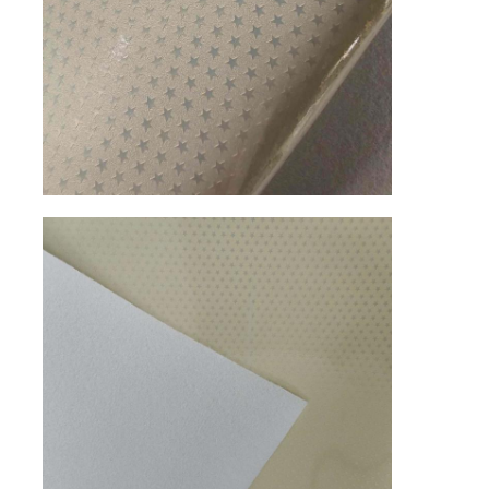
Eldiven Deri
topu deri
Suni deri
Kanepe döşeme kumaşı