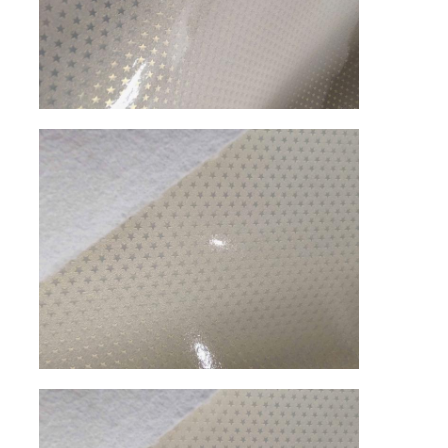
PVC deri malzeme
Eko Deri Malzeme
Silikon Deri
Mikro Fiber Deri
PU deri malzemesi
Emniyet Ayakkabısı Malzemesi
Süet deri malzemesi