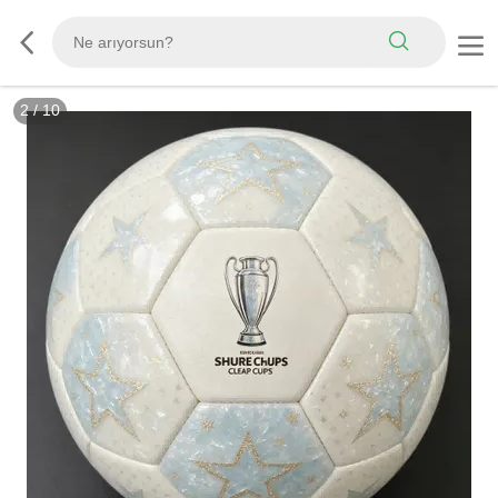
3
/
10