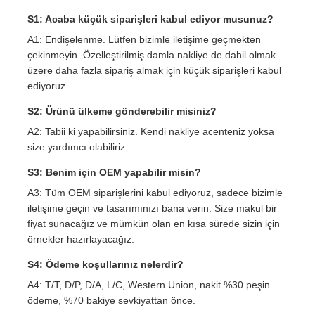
S1: Acaba küçük siparişleri kabul ediyor musunuz?
A1: Endişelenme. Lütfen bizimle iletişime geçmekten
çekinmeyin. Özelleştirilmiş damla nakliye de dahil olmak
üzere daha fazla sipariş almak için küçük siparişleri kabul
ediyoruz.
S2: Ürünü ülkeme gönderebilir misiniz?
A2: Tabii ki yapabilirsiniz. Kendi nakliye acenteniz yoksa
size yardımcı olabiliriz.
S3: Benim için OEM yapabilir misin?
A3: Tüm OEM siparişlerini kabul ediyoruz, sadece bizimle
iletişime geçin ve tasarımınızı bana verin. Size makul bir
fiyat sunacağız ve mümkün olan en kısa sürede sizin için
örnekler hazırlayacağız.
S4: Ödeme koşullarınız nelerdir?
A4: T/T, D/P, D/A, L/C, Western Union, nakit %30 peşin
ödeme, %70 bakiye sevkiyattan önce.