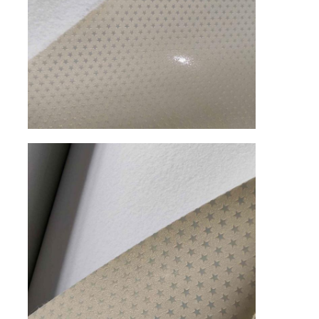
Eko Süet Malzeme
süet kumaş
Taklit süet
Solventsiz PU deri
Alcantara Deri
Otomotiv Deri
Ayakkabılar Deri malzemesi