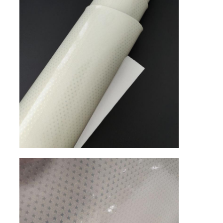
Bizim Hakkımızda
Fabrika turu
Kalite Kontrol
Bize Ulaşın
Haberler
Davalar
Kanepe Deri Malzemesi