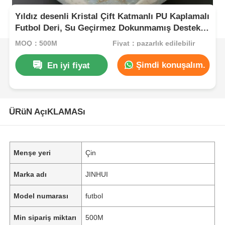
Yıldız desenli Kristal Çift Katmanlı PU Kaplamalı
Futbol Deri, Su Geçirmez Dokunmamış Destekli
ve Özelleştirilebilir Desenli
MOQ：500M
Fiyat：pazarlık edilebilir
Şimdi konuşalım.
En iyi fiyat
ÜRüN AçıKLAMASı
Menşe yeri
Çin
Marka adı
JINHUI
Model numarası
futbol
Min sipariş miktarı
500M