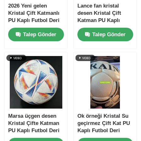
2026 Yeni gelen
Lance fan kristal
Kristal Çift Katmanlı
desen Kristal Çift
PU Kaplı Futbol Deri
Katman PU Kaplı
Su geçirmez
Futbol Deri Su
Talep Gönder
Talep Gönder
Dokunulmamış
geçirmez
Destek ve
Dokunulmamış
Özelleştirilebilir
Destek ve
Desen
Özelleştirilebilir
Desen
Marsa üçgen desen
Ok örneği Kristal Su
Kristal Çifte Katman
geçirmez Çift Kat PU
PU Kaplı Futbol Deri
Kaplı Futbol Deri
Su geçirmez
Premium Futbollar