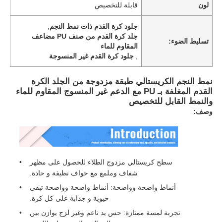
لون
قابلة للتخصيص
جلود كرة القدم ذات نمط النجم
,
جلد كرة القدم من صنف PU مضاعف
تسليط الضوء:
المقاوم للماء
,
جلود كرة القدم غير المنسوجة
نمط النجم الكريستالي طبقة مزدوجة من الجلد الكرة
القدم المغلفة بـ PU مع الدعم غير المنسوج المقاوم للماء
والنمط القابل للتخصيص
وصف:
سطح كريستالي مزدوج الطلاء للحصول على مظهر
شفاف وملمع مع حواف نظيفة و حادة.
أنماط واضحة وواضحة: أنماط واضحة وواضحة تبقى
حيوية و جذابة على كل كرة.
تجربة لمسة ممتازة: حس يد ناعم وغير لزج يوازن بين