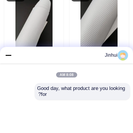
1سمك.2 ملم من الجلد
1سمك.2 ملم من الجلد
Jinhui
الوقائي للماء من PU
الوقائي للماء من PU
لكرة القدم مع نمط قابلة
لكرة القدم مع نمط
للتخصيص لكرات كرة
النجم لكرة القدم
8:08 AM
إرسال استفسار
إرسال استفسار
القدم
Good day, what product are you looking 
for?
منزل
حول نا
اتصل بنا
Desktop Site
خريطة الموقع
سياسة الخصوصية