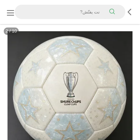
3
/
10