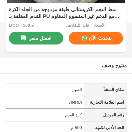
نمط النجم الكريستالي طبقة مزدوجة من الجلد الكرة
القدم المغلفة بـ PU مع الدعم غير المنسوج المقاوم
للماء والنمط القابل للتخصيص
الأسعار：قابل للتفاوض
MOQ：500 م
نتحدث الآن
افضل سعر
منتوج وصف
مكان المنشأ
الصين
اسم العلامة التجارية
JINHUI
رقم الموديل
كرة القدم
الحد الأدنى لكمية
500 م