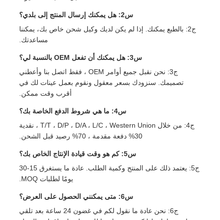
س2: هل يمكنك إرسال المنتج إلى بلدي؟
ج2: بالطبع يمكنك. إذا لم يكن لديك وكيل شحن خاص بك، يمكننا
مساعدتك.
س3: هل يمكنك أن تفعل OEM بالنسبة لي؟
ج3: نحن نقبل جميع أوامر OEM ، فقط اتصل بنا وأعطني
تصميمك. سنزودك بسعر معقول ونقوم بعمل عينات لك في
أقرب وقت ممكن.
س4: ما هي شروط الدفع الخاصة بك؟
ج4: من خلال T/T ، D/P ، D/A ، L/C ، Western Union ، نقدية
30% دفعة مقدمة ، 70% رصيد قبل الشحن.
س5: كم هو وقت قيادة الإنتاج الخاص بك؟
ج5: يعتمد ذلك على المنتج وكمية الطلب. عادة ما يستغرق 15-30
يومًا لطلبات MOQ.
س6: متى يمكنني الحصول على العرض؟
ج6: نحن عادة ما نقول لكم في غضون 24 ساعة بعد تلقي