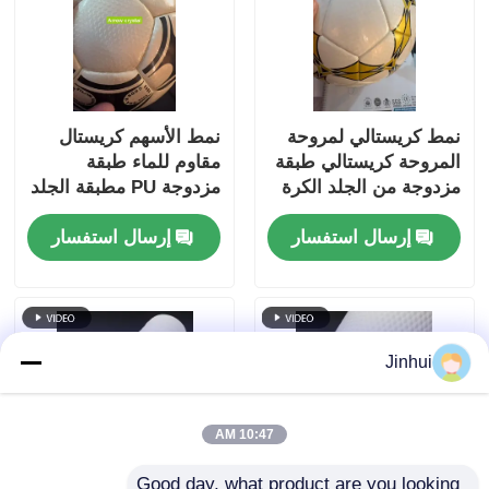
نمط كريستالي لمروحة
نمط الأسهم كريستال
المروحة كريستالي طبقة
مقاوم للماء طبقة
مزدوجة من الجلد الكرة
مزدوجة PU مطبقة الجلد
القدم المغلفة بـ PU مع
كرة القدم مع نمط قابلة
إرسال استفسار
إرسال استفسار
دعم غير منسوج مقاوم
للتخصيص لكرة القدم
للماء ونمط قابل
الممتازة
للتخصيص
Jinhui
10:47 AM
Good day, what product are you looking 