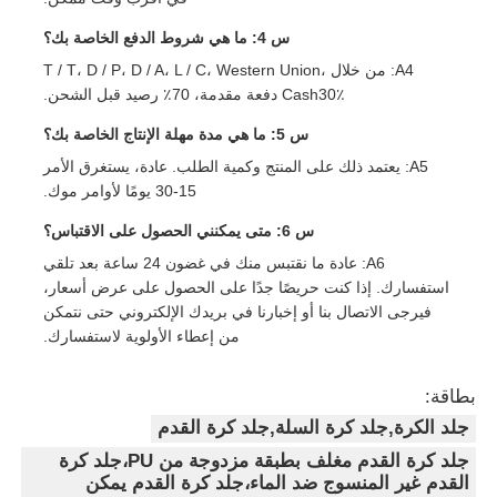
س 4: ما هي شروط الدفع الخاصة بك؟
A4: من خلال T / T، D / P، D / A، L / C، Western Union،
Cash30٪ دفعة مقدمة، 70٪ رصيد قبل الشحن.
س 5: ما هي مدة مهلة الإنتاج الخاصة بك؟
A5: يعتمد ذلك على المنتج وكمية الطلب. عادة، يستغرق الأمر
15-30 يومًا لأوامر موك.
س 6: متى يمكنني الحصول على الاقتباس؟
A6: عادة ما نقتبس منك في غضون 24 ساعة بعد تلقي
استفسارك. إذا كنت حريصًا جدًا على الحصول على عرض أسعار،
فيرجى الاتصال بنا أو إخبارنا في بريدك الإلكتروني حتى نتمكن
من إعطاء الأولوية لاستفسارك.
بطاقة:
جلد الكرة,جلد كرة السلة,جلد كرة القدم
جلد كرة القدم مغلف بطبقة مزدوجة من PU،جلد كرة
القدم غير المنسوج ضد الماء،جلد كرة القدم يمكن