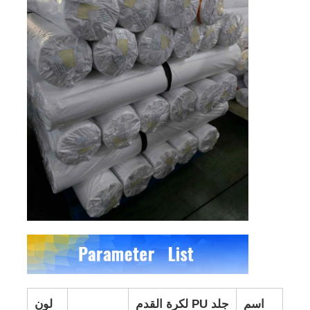
اسم
جلد PU لكرة القدم
لون