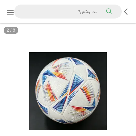
3
/
8