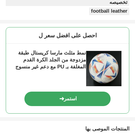
تخصيصه
football leather
احصل على افضل سعر ل
نمط مثلث مارسا كريستال طبقة
مزدوجة من الجلد الكرة القدم
المغلفة بـ PU مع دعم غير منسوج
مقاوم للماء ونمط قابل للتخصيص
استمر
المنتجات الموصى بها