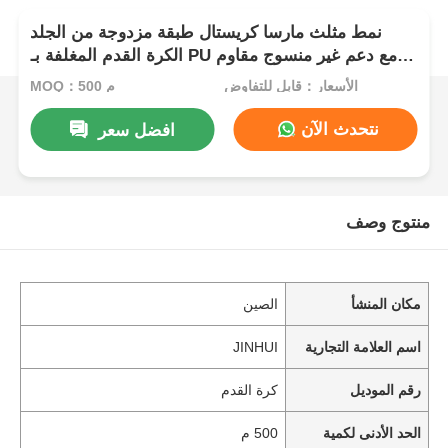
نمط مثلث مارسا كريستال طبقة مزدوجة من الجلد
الكرة القدم المغلفة بـ PU مع دعم غير منسوج مقاوم
للماء ونمط قابل للتخصيص
الأسعار：قابل للتفاوض
MOQ：500 م
نتحدث الآن
افضل سعر
منتوج وصف
مكان المنشأ
الصين
اسم العلامة التجارية
JINHUI
رقم الموديل
كرة القدم
الحد الأدنى لكمية
500 م