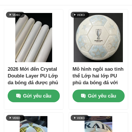
2026 Mới đến Crystal
Mô hình ngôi sao tinh
Double Layer PU Lớp
thể Lớp hai lớp PU
da bóng đá được phủ
phủ da bóng đá với
bằng da không dệt
nền chống nước
Gửi yêu cầu
Gửi yêu cầu
chống nước và mô
không dệt và mô hình
hình tùy chỉnh
tùy chỉnh