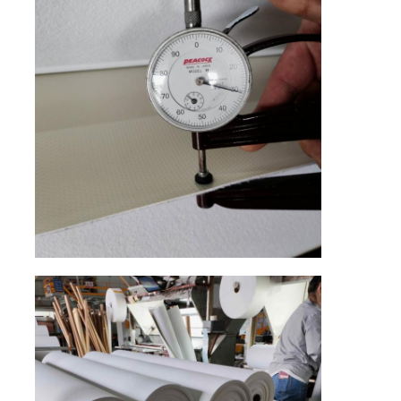
găng tay da
bóng da
Da nhân tạo
Vải bọc ghế sofa