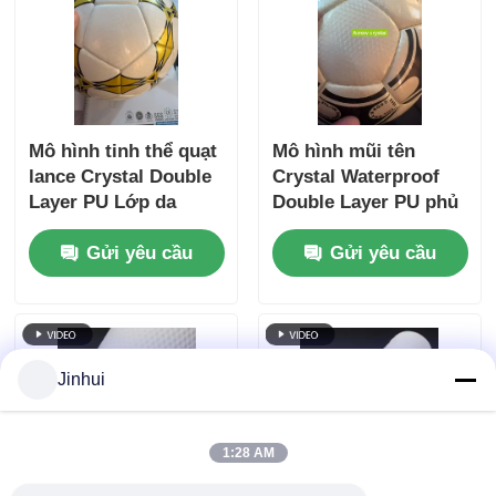
Mô hình tinh thể quạt
Mô hình mũi tên
lance Crystal Double
Crystal Waterproof
Layer PU Lớp da
Double Layer PU phủ
bóng đá được phủ
da bóng đá với mô
Gửi yêu cầu
Gửi yêu cầu
bằng da không dệt
hình tùy chỉnh cho
chống nước và mô
bóng đá cao cấp
hình tùy chỉnh
Jinhui
1:28 AM