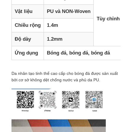
Vật liệu
PU và NON-Woven
Mô
Tùy chỉnh
Chiều rộng
1.4m
Sứ
Độ dày
1.2mm
Đụ
Ứng dụng
Bóng đá, bóng đá, bóng đá
Da nhân tạo tinh thể cao cấp cho bóng đá được sản xuất
bởi cơ sở không dệt chống nước và phủ da PU.