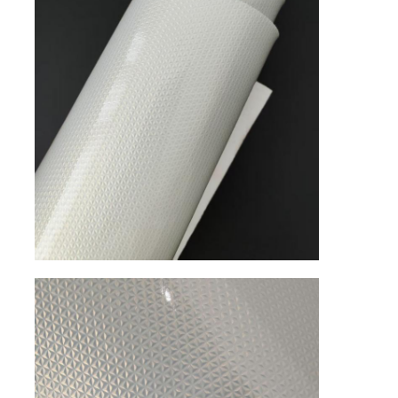
Về chúng tôi
Tham quan nhà máy
Kiểm soát chất lượng
Liên hệ
Tin tức
Các vụ án
Chất liệu da ghế sofa