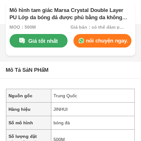
Mô hình tam giác Marsa Crystal Double Layer
PU Lớp da bóng đá được phủ bằng da không
dệt chống nước và mô hình tùy chỉnh
MOQ：500M
Giá bán：có thể đàm phán
nói chuyện ngay.
Giá tốt nhất
Mô Tả SảN PHẩM
Nguồn gốc
Trung Quốc
Hàng hiệu
JINHUI
Số mô hình
bóng đá
Số lượng đặt
500M