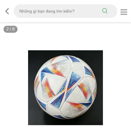
3
/
8