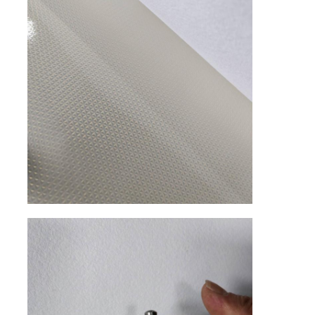
Vật liệu Eco Suede
vải da lộn
Da lộn giả
Da PU không có dung môi
Da Alcantara
Da ô tô
Giày Chất liệu da