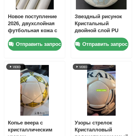
Новое поступление
Звездный рисунок
2026, двухслойная
Кристальный
футбольная кожа с
двойной слой PU
полиуретановым
покрытой
Отправить запрос
Отправить запрос
покрытием и
футбольной кожи с
водонепроницаемой
водонепроницаемой
нетканой подложкой
нетканой
и настраиваемым
подкладкой и
рисунком
настраиваемым
узором
Копье веера с
Узоры стрелок
кристаллическим
Кристалловый