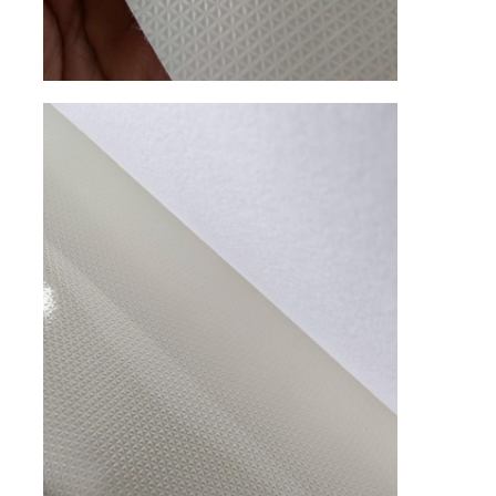
Эко-замша
Ткань замши
Имитация замши
Кожа из полиэтиленовой полиэтиленовой стали бе
Кожа Алькантара
Автомобильная кожа
Обувь Кожа