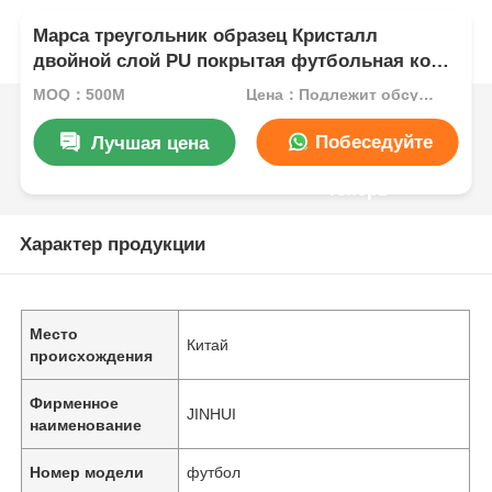
Марса треугольник образец Кристалл
двойной слой PU покрытая футбольная кожа
с водонепроницаемой нетканой подкладки и
MOQ：500М
Цена：Подлежит обсуждению
настраиваемый шаблон
Побеседуйте
Лучшая цена
теперь
Характер продукции
Место
Китай
происхождения
Фирменное
JINHUI
наименование
Номер модели
футбол