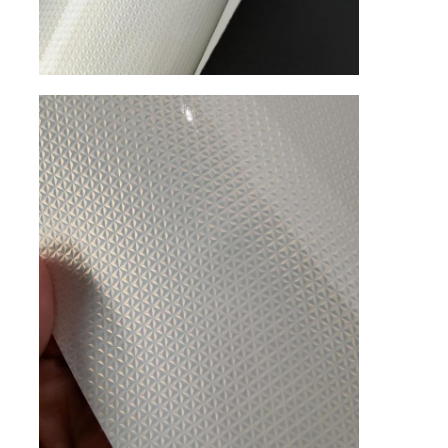
Материал PVC кожаный
Экокожа
Силиконовая кожа
микро- кожа волокна
Материал из PU кожи
Материал защитной обуви
Материал из шерстиной кожи