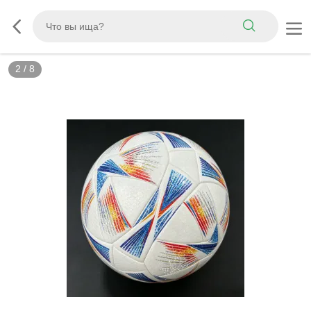
3
/
8