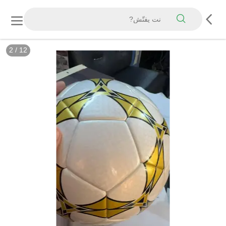
3
/
12