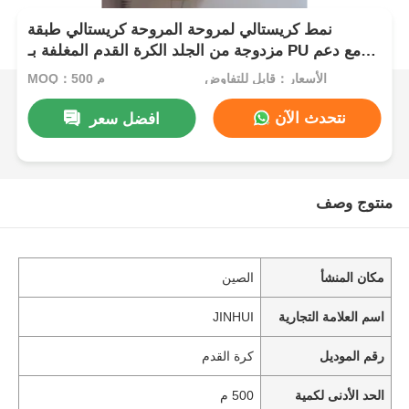
نمط كريستالي لمروحة المروحة كريستالي طبقة
مزدوجة من الجلد الكرة القدم المغلفة بـ PU مع دعم
غير منسوج مقاوم للماء ونمط قابل للتخصيص
الأسعار：قابل للتفاوض
MOQ：500 م
نتحدث الآن
افضل سعر
منتوج وصف
مكان المنشأ
الصين
اسم العلامة التجارية
JINHUI
رقم الموديل
كرة القدم
الحد الأدنى لكمية
500 م