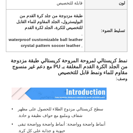
لون
قابلة للتخصيص
طبقة مزدوجة من جلد كرة القدم من
البوليسترول، الجلد المقاوم للماء القابل
للتخصيص للكرة، الجلد لكرة القدم
تسليط الضوء:
,
waterproof customizable ball leather
crystal pattern soccer leather
,
نمط كريستالي لمروحة المروحة كريستالي طبقة مزدوجة
من الجلد الكرة القدم المغلفة بـ PU مع دعم غير منسوج
مقاوم للماء ونمط قابل للتخصيص
وصف:
سطح كريستالي مزدوج الطلاء للحصول على مظهر
شفاف وملمع مع حواف نظيفة و حادة.
أنماط واضحة وواضحة: أنماط واضحة وواضحة تبقى
حيوية و جذابة على كل كرة.