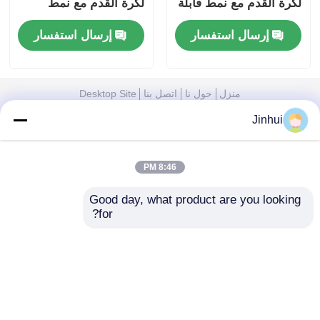
لكرة القدم مع نمط قابلة
لكرة القدم مع نمط
للتخصيص لكرات كرة
النجم لكرة القدم
إرسال استفسار
إرسال استفسار
القدم
منزل
حول نا
اتصل بنا
Desktop Site
خريطة الموقع
سياسة الخصوصية
Jinhui
8:46 PM
جودة
خامة جلد الأريكة
مصنع الصين.Copyright © 2026
Wuxi Jinhui New Material Tech Co., Ltd.. All Rights
Reserved.
Good day, what product are you looking 
for?