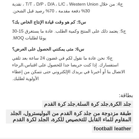
ج4: من خلال T/T ، D/P ، D/A ، L/C ، Western Union ، نقدية
30% دفعة مقدمة ، 70% رصيد قبل الشحن.
س5: كم هو وقت قيادة الإنتاج الخاص بك؟
ج5: يعتمد ذلك على المنتج وكمية الطلب. عادة ما يستغرق 15-30
يومًا لطلبات MOQ.
س6: متى يمكنني الحصول على العرض؟
ج6: نحن عادة ما نقول لكم في غضون 24 ساعة بعد تلقي
استفسارك. إذا كنت حريصا جدا للحصول على اقتباس،الرجاء
الاتصال بنا أو أخبرنا في بريدك الإلكتروني حتى نتمكن من إعطاء
الأولوية لطلبك.
بطاقة:
جلد الكرة,جلد كرة السلة,جلد كرة القدم
طبقة مزدوجة من جلد كرة القدم من البوليسترول، الجلد
المقاوم للماء القابل للتخصيص للكرة، الجلد لكرة القدم
football leather