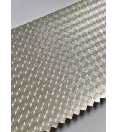
Tentang Kami
Tur Pabrik
Kontrol Kualitas
Hubungi Kami
Berita
Kasus
Bahan kulit sofa