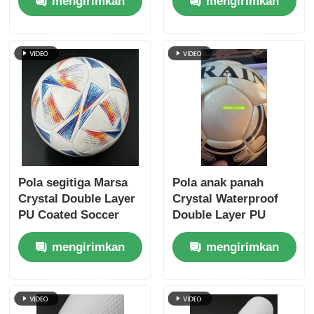
mengirimkan
mengirimkan
Waterproof Non-
Waterproof Non-
Woven Backing dan
Woven Backing and
permintaan
permintaan
Pola Disesuaikan
Customizable Pattern
Pola segitiga Marsa
Pola anak panah
Crystal Double Layer
Crystal Waterproof
PU Coated Soccer
Double Layer PU
Leather dengan
Coated Soccer
mengirimkan
mengirimkan
Waterproof Non-
Leather with
Woven Backing and
Customizable Pattern
permintaan
permintaan
Customizable Pattern
for Premium
Footballs