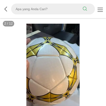
3
/
12