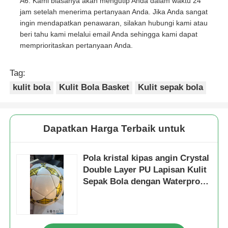
A6: Kami biasanya akan mengutip Anda dalam waktu 24
jam setelah menerima pertanyaan Anda. Jika Anda sangat
ingin mendapatkan penawaran, silakan hubungi kami atau
beri tahu kami melalui email Anda sehingga kami dapat
memprioritaskan pertanyaan Anda.
Tag:
kulit bola
Kulit Bola Basket
Kulit sepak bola
Dapatkan Harga Terbaik untuk
Pola kristal kipas angin Crystal
Double Layer PU Lapisan Kulit
Sepak Bola dengan Waterproof
Non-Woven Backing dan Pola
yang dapat disesuaikan