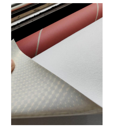
Bahan Eco Suede
Kain Suede
Imitasi Suede
Kulit PU bebas pelarut
Kulit Alcantara
Kulit Otomotif
Sepatu Bahan Kulit