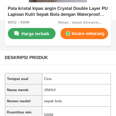
Pola kristal kipas angin Crystal Double Layer PU
Lapisan Kulit Sepak Bola dengan Waterproof
Non-Woven Backing dan Pola yang dapat
MOQ：500M
Harga：dapat dinegosiasikan
disesuaikan
bicara sekarang
Harga terbaik
DESKRIPSI PRODUK
Tempat asal
Cina
Nama merek
JINHUI
Nomor model
sepak bola
Kuantitas min
500M