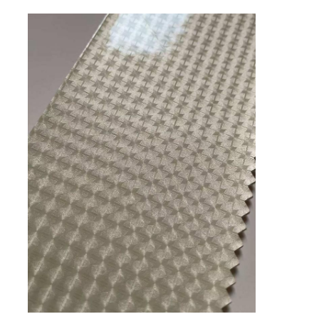
Bahan kulit PVC
Bahan Eco Leather
Kulit silikon
kulit serat mikro
Bahan PU Kulit
Bahan Sepatu Keamanan
Bahan Kulit Suede