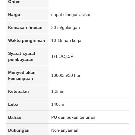
Order
Harga
dapat dinegosiasikan
Kemasan rincian
30 m/gulungan
Waktu pengiriman
10-15 hari kerja
Syarat-syarat
T/T,L/C,D/P
pembayaran
Menyediakan
10000m/30 hari
kemampuan
Ketebalan
1.2mm
Lebar
140cm
Bahan
PU dan bukan tenunan
Dukungan
Non-anyaman