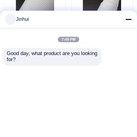
Jinhui
7:49 PM
Kulit Sepak Bola PU
1.2mm Ketebalan
Good day, what product are you looking 
Tahan Air Ketebalan
Waterproof PU Kulit
for?
1.2mm dengan Pola
Sepakbola dengan
yang Dapat
Pola Bintang untuk
mengirimkan
mengirimkan
Disesuaikan untuk
Bola Sepakbola
Bola Sepak
permintaan
permintaan
Rumah
Tentang kita
Hubungi kami
Desktop Site
Sitemap
Kebijakan Privasi
Kualitas
Bahan kulit sofa
Pabrik cina.Copyright ©