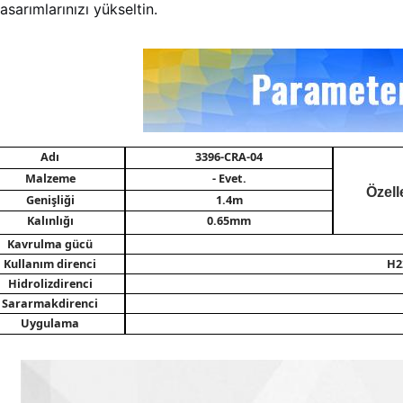
tasarımlarınızı yükseltin.
Adı
3396-CRA-04
Malzeme
- Evet.
Özell
Genişliği
1.4m
Kalınlığı
0.65mm
Kavrulma gücü
Kullanım direnci
H2
Hidroliz
direnci
Sararmak
direnci
Uygulama