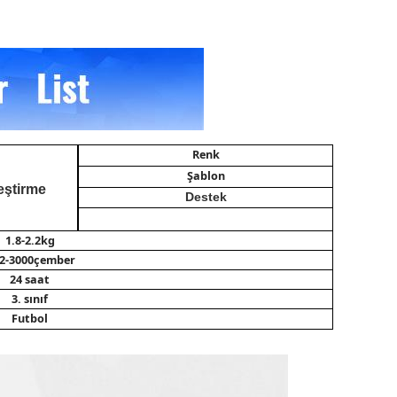
Renk
Şablon
eştirme
Destek
1.8-2.2kg
2-3000çember
24 saat
3. sınıf
Futbol