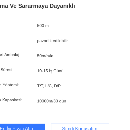
ma Ve Sararmaya Dayanıklı
500 m
pazarlık edilebilir
rt Ambalaj:
50m/rulo
 Süresi:
10-15 İş Günü
 Yöntemi:
T/T, L/C, D/P
k Kapasitesi:
10000m/30 gün
En İyi Fiyatı Alın
Şimdi Konuşalım.