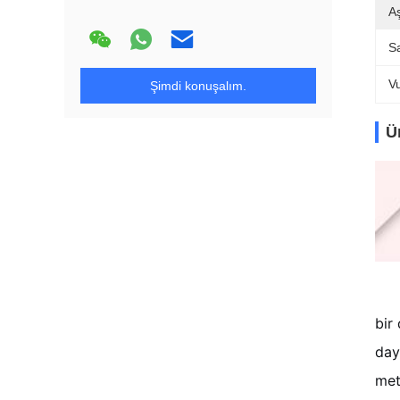
A
S
V
Şimdi konuşalım.
Ü
bir
day
met