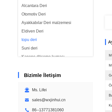
Alcantara Deri
Otomotiv Deri
Ayakkabılar Deri malzemesi
Eldiven Deri
topu deri
Ay
Suni deri
M
Kanepe döşeme kumaşı
M
Bizimle İletişim
Ge
Ö
Ms. Lifei
B
sales@wxjinhui.cn
Ka
86--13771381060