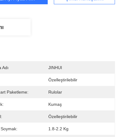
mı
 Adı
JINHUI
:
Özelleştirilebilir
art Paketleme:
Rulolar
k:
Kumaş
:
Özelleştirilebilir
 Soymak:
1.8-2.2 Kg