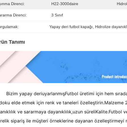
şınma Direnci:
H22-3000daire
Hidrol
ararma Direnci:
3 Sınıf
urgulamak:
Yapay deri futbol kapağı
, 
Hidrolize dayanıkl
rün Tanımı
Bizim yapay deri
uyarlanmış
Futbol üretimi için hem sırad
 doku elde etmek için renk ve taneleri özelleştirin.
Malzeme 24
anıklılık ve sararmaya dayanıklılık,
uzun süreli
Kalite.
Futbol v
relik sipariş ile müşteri örneklerine dayanan özelleştirmeyi 