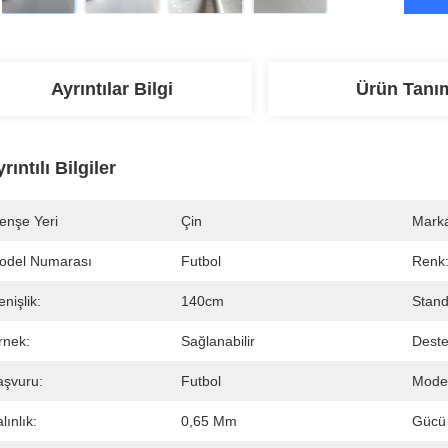
Ayrıntılar Bilgi
Ürün Tanı
rıntılı Bilgiler
enşe Yeri
Çin
Marka
odel Numarası
Futbol
Renk
nişlik:
140cm
Stand
rnek:
Sağlanabilir
Deste
aşvuru:
Futbol
Model
lınlık:
0,65 Mm
Gücü