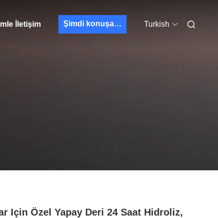
Şimdi konuşalım.
mle İletişim
Turkish
ar Için Özel Yapay Deri 24 Saat Hidroliz,