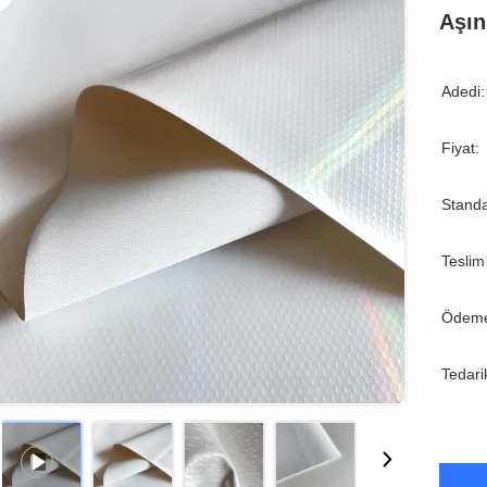
Aşın
Adedi:
Fiyat:
Standa
Teslim
Ödeme
Tedari