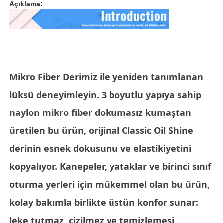
Açıklama:
Bizim Hakkımızda
Fabrika turu
Mikro Fiber Derimiz ile yeniden tanımlanan
Kalite Kontrol
lüksü deneyimleyin. 3 boyutlu yapıya sahip
naylon mikro fiber dokumasız kumaştan
Bize Ulaşın
üretilen bu ürün, orijinal Classic Oil Shine
derinin esnek dokusunu ve elastikiyetini
Haberler
kopyalıyor. Kanepeler, yataklar ve birinci sınıf
oturma yerleri için mükemmel olan bu ürün,
Davalar
kolay bakımla birlikte üstün konfor sunar:
Kanepe Deri Malzemesi
leke tutmaz, çizilmez ve temizlemesi