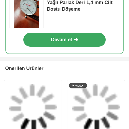
Nefes Alabilen
Premium NAPPA
Mikrofiber Sentetik
Benzeri Mikrofiber
Deri Gerçekçi
Deri Cilt Dostu
Hissiyat Kolay Bakım
Döşemelik Kumaş
Talep Gönder
Talep Gönder