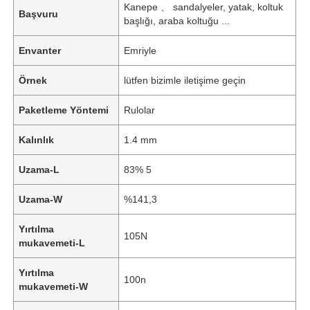
Kanepe 、 sandalyeler, yatak, koltuk
Başvuru
başlığı, araba koltuğu ...
Envanter
Emriyle
Örnek
lütfen bizimle iletişime geçin
Paketleme Yöntemi
Rulolar
Kalınlık
1.4 mm
Uzama-L
83% 5
Uzama-W
%141,3
Yırtılma
105N
mukavemeti-L
Yırtılma
100n
mukavemeti-W