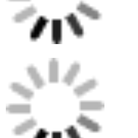
SSS
S1: Acaba küçük siparişleri kabul ediyor musunuz?
A1: Endişelenme. Lütfen bizimle iletişime geçmekten
çekinmeyin. Özelleştirilmiş damla nakliye de dahil
olmak üzere daha fazla sipariş almak için küçük
siparişleri kabul ediyoruz.
S2: Ürünü ülkeme gönderebilir misiniz?
A2: Tabii ki yapabilirsiniz. Kendi nakliye acenteniz
yoksa size yardımcı olabiliriz.
S3: Benim için OEM yapabilir misin?