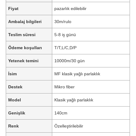
Fiyat
pazarlık edilebilir
Ambalaj bilgileri
30m/rulo
Teslim süresi
5-8 iş günü
Ödeme koşulları
T/T,L/C,D/P
Yetenek temini
10000m/30 gün
İsim
MF klasik yağlı parlaklık
Destek
Mikro fiber
Model
Klasik yağlı parlaklık
Genişlik
140cm
Renk
Özelleştirilebilir