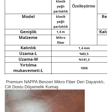
klasik
yağlı
Özelleştirme
parlaklık
Eko Süet Malzeme
Model
Ren
klasik
yağlı
parlaklık
süet kumaş
Genişlik
Kalınl
1,4 m
Malzeme
Mikro
fiber
Taklit süet
Kalınlık
1,4 mm
Uzama-L
%83,5
Uzama-W
Solventsiz PU deri
%141,3
Yırtılma
105K
mukavemeti-L
Alcantara Deri
Yırtılma
100N
mukavemeti-W
Premium NAPPA Benzeri Mikro Fiber Deri Dayanıklı,
Çekme
güç-L
Cilt Dostu Döşemelik Kumaş
579N
Otomotiv Deri
Çekme
güç-W
415K
Bükülme direnci (23
>500000
°C)
Ayakkabılar Deri malzemesi
Sararma