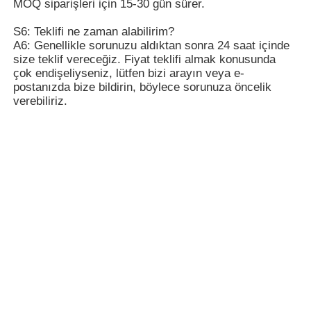
Etiketler:
Mikrofiber deri malzemesi
Mikro Fiber Deri
Suni deri
En İyi Fiyatı Alın
Premium Mikro Fiber Klasik
Yağlı Parlak Deri 1,4 mm Cilt
Dostu Döşeme
Devam et