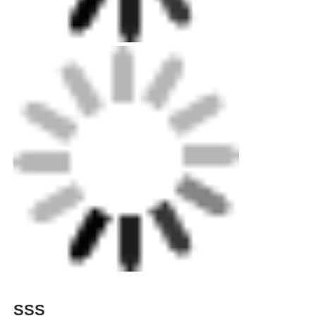
A3: Tüm OEM siparişlerini kabul ediyoruz, sadece
bizimle iletişime geçin ve tasarımınızı bana verin. Size
makul bir fiyat sunacağız ve mümkün olan en kısa
sürede sizin için örnekler hazırlayacağız.
S4: Ödeme koşullarınız nelerdir?
A4: T/T, D/P, L/C, Nakit %30 peşin ödeme, sevkıyattan
önce %70 bakiye.
S5: Üretiminizin teslim süresi ne kadardır?
A5: Ürüne ve sipariş miktarına bağlıdır. Genellikle
MOQ siparişleri için 15-30 gün sürer.
S6: Teklifi ne zaman alabilirim?
A6: Genellikle sorunuzu aldıktan sonra 24 saat içinde
size teklif vereceğiz. Fiyat teklifi almak konusunda
çok endişeliyseniz, lütfen bizi arayın veya e-
postanızda bize bildirin, böylece sorunuza öncelik
verebiliriz.