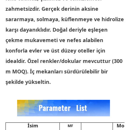
zahmetsizdir. Gerçek derinin aksine
PVC deri malzeme
sararmaya, solmaya, küflenmeye ve hidrolize
karşı dayanıklıdır. Doğal deriyle eşleşen
Eko Deri Malzeme
çekme mukavemeti ve nefes alabilen
konforla evler ve üst düzey oteller için
Silikon Deri
idealdir. Özel renkler/dokular mevcuttur (300
Mikro Fiber Deri
m MOQ). İç mekanları sürdürülebilir bir
şekilde yükseltin.
PU deri malzemesi
Emniyet Ayakkabısı Malzemesi
İsim
Mode
Süet deri malzemesi
MF