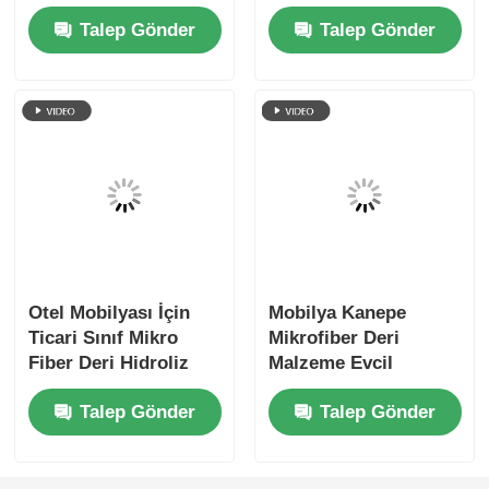
9:05 AM
Good day, what product are you looking for?
is typing
Photo
Video Call
Audio Call