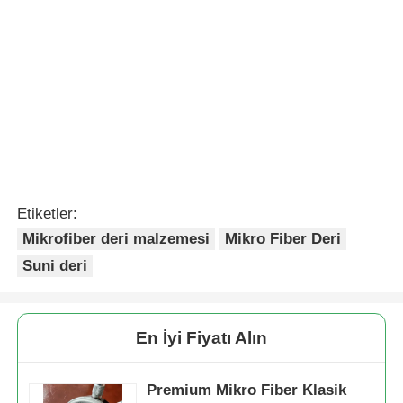
Önerilen Ürünler
Klasik Mobilya
Sentetik İmitasyon
Kanepe için yumuşak
Süet Mikrofiber
dokunuşlu iki renkli
Temizlik Bezi Çizmez
Mikrofiber Deri
Hijyenik Yeniden
Talep Gönder
Talep Gönder
Kullanılabilir