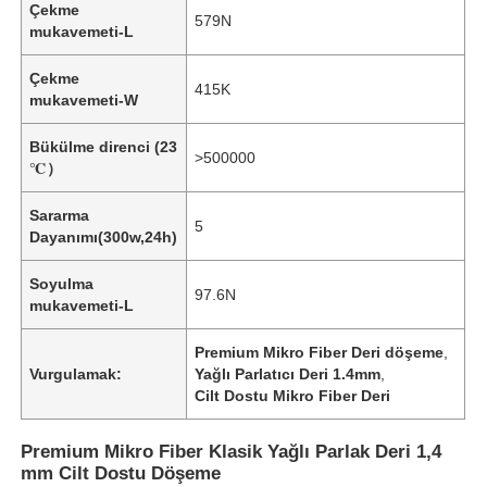
Çekme
579N
mukavemeti-L
Çekme
415K
mukavemeti-W
Bükülme direnci (23
>500000
℃）
Sararma
5
Dayanımı(300w,24h)
Soyulma
97.6N
mukavemeti-L
Evde
Premium Mikro Fiber Deri döşeme
,
Vurgulamak:
Yağlı Parlatıcı Deri 1.4mm
,
Cilt Dostu Mikro Fiber Deri
Ürünler
Premium Mikro Fiber Klasik Yağlı Parlak Deri 1,4
mm Cilt Dostu Döşeme
Videolar