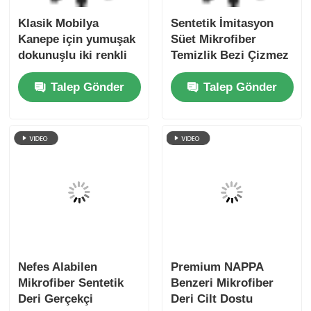
Otel Mobilyası İçin
Mobilya Kanepe
Ticari Sınıf Mikro
Mikrofiber Deri
Fiber Deri Hidroliz
Malzeme Evcil
Dirençli
Hayvan Dostu Kumaş
Talep Gönder
Talep Gönder
Ana sayfa
Hakkımızda
Bize ulaşın
Desktop Site
Site Haritası
Gizlilik Politikası
Kalite
Kanepe Deri Malzemesi
Çin
fabrikası.Copyright © 2026 Wuxi Jinhui New
Material Tech Co., Ltd.. All Rights Reserved.