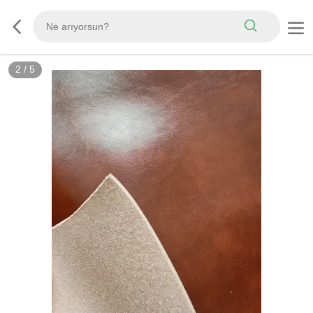
3
/
5