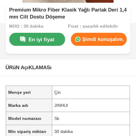
Premium Mikro Fiber Klasik Yağlı Parlak Deri 1,4
mm Cilt Dostu Döşeme
MOQ：30 dakika
Fiyat：pazarlık edilebilir
Şimdi konuşalım.
En iyi fiyat
ÜRüN AçıKLAMASı
Menşe yeri
Çin
Marka adı
JINHUI
Model numarası
Sk
Min sipariş miktarı
30 dakika