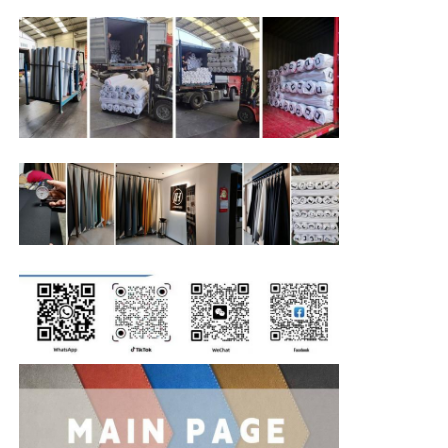
Kháng ánh
Cấp 4
sáng
Ứng dụng
lớp lót giày, đế...