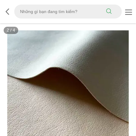
2
/
4