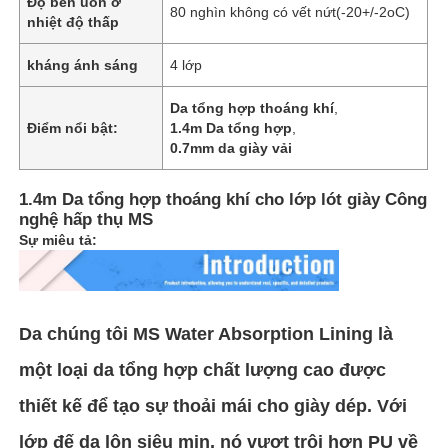
Độ bền uốn ở
80 nghìn không có vết nứt(-20+/-2oC)
nhiệt độ thấp
Về chúng tôi
kháng ánh sáng
4 lớp
Da tổng hợp thoáng khí
,
Tham quan nhà máy
Điểm nổi bật:
1.4m Da tổng hợp
,
0.7mm da giày vải
Kiểm soát chất lượng
1.4m Da tổng hợp thoáng khí cho lớp lót giày Công
nghệ hấp thụ MS
Sự miêu tả:
Liên hệ
Tin tức
Da chúng tôi MS Water Absorption Lining là
một loại da tổng hợp chất lượng cao được
Các vụ án
thiết kế để tạo sự thoải mái cho giày dép. Với
Chất liệu da ghế sofa
lớp đế da lộn siêu mịn, nó vượt trội hơn PU về