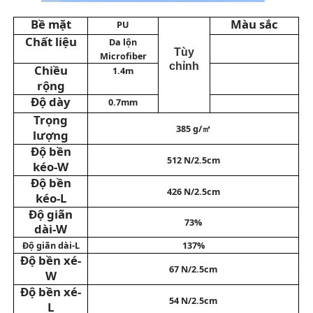
Bề mặt
Màu sắc
PU
Vật liệu Eco Suede
Chất liệu
Da lộn
Tùy
Microfiber
chỉnh
Chiều
1.4m
vải da lộn
rộng
Độ dày
0.7mm
Trọng
Da lộn giả
385 g/㎡
lượng
Độ bền
512 N/2.5cm
kéo-W
Da PU không có dung môi
Độ bền
426 N/2.5cm
kéo-L
Da Alcantara
Độ giãn
73%
dài-W
Độ giãn dài-L
137%
Da ô tô
Độ bền xé-
67
N/2.5cm
W
Độ bền xé-
Giày Chất liệu da
54
N/2.5cm
L