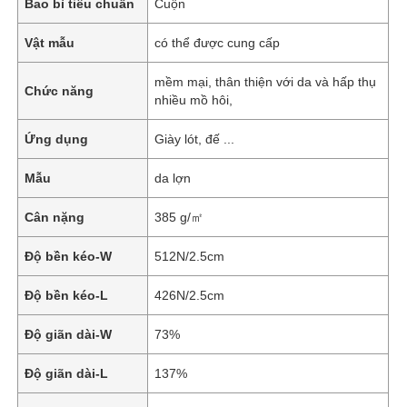
Bao bì tiêu chuẩn
Cuộn
Vật mẫu
có thể được cung cấp
mềm mại, thân thiện với da và hấp thụ
Chức năng
nhiều mồ hôi,
Ứng dụng
Giày lót, đế ...
Mẫu
da lợn
Cân nặng
385 g/㎡
Độ bền kéo-W
512N/2.5cm
Độ bền kéo-L
426N/2.5cm
Độ giãn dài-W
73%
Độ giãn dài-L
137%