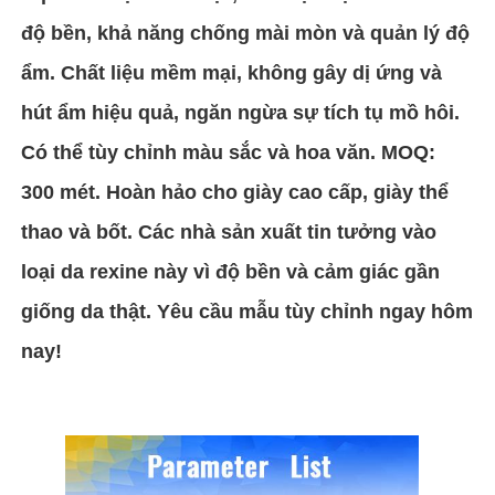
độ bền, khả năng chống mài mòn và quản lý độ
Chất liệu da PVC
ẩm. Chất liệu mềm mại, không gây dị ứng và
hút ẩm hiệu quả, ngăn ngừa sự tích tụ mồ hôi.
Vật liệu da sinh thái
Có thể tùy chỉnh màu sắc và hoa văn. MOQ:
300 mét. Hoàn hảo cho giày cao cấp, giày thể
Da silicone
thao và bốt. Các nhà sản xuất tin tưởng vào
Da bằng sợi vi mô
loại da rexine này vì độ bền và cảm giác gần
giống da thật. Yêu cầu mẫu tùy chỉnh ngay hôm
Vật liệu da PU
nay!
Vật liệu giày bảo hộ
Vật liệu da suede