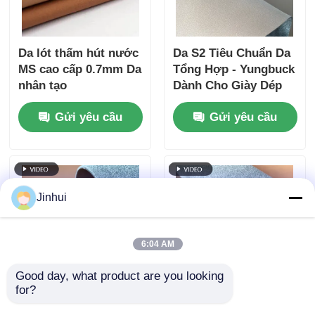
Da lót thấm hút nước
Da S2 Tiêu Chuẩn Da
MS cao cấp 0.7mm Da
Tổng Hợp - Yungbuck
nhân tạo
Dành Cho Giày Dép
Thể Thao, An Toàn &
Gửi yêu cầu
Gửi yêu cầu
Vận Động Ngoài Trời
Jinhui
6:04 AM
Good day, what product are you looking 
for?
Micro Fiber Yungbuck
Da tổng hợp bền