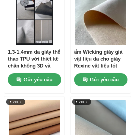
1.3-1.4mm da giày thể
ẩm Wicking giày giả
thao TPU với thiết kế
vật liệu da cho giày
chân không 3D và
Rexine vật liệu lót
màu sắc nhuộm
Gửi yêu cầu
Gửi yêu cầu
không dệt