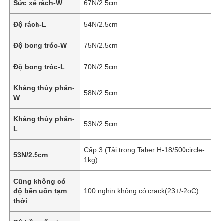
Sức xé rách-W
67N/2.5cm
Độ rách-L
54N/2.5cm
Độ bong tróc-W
75N/2.5cm
Độ bong tróc-L
70N/2.5cm
Kháng thủy phân-
58N/2.5cm
W
Kháng thủy phân-
53N/2.5cm
L
Cấp 3 (Tải trọng Taber H-18/500circle-
53N/2.5cm
Trang chủ
1kg)
Cũng không có
Các sản phẩm
độ bền uốn tạm
100 nghìn không có crack(23+/-2oC)
thời
Video