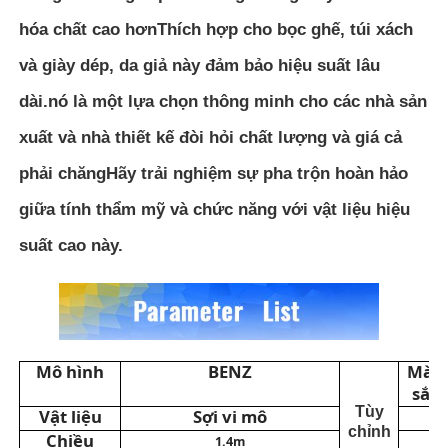
hóa chất cao hơnThích hợp cho bọc ghế, túi xách
Vật liệu Eco Suede
và giày dép, da giả này đảm bảo hiệu suất lâu
dài.nó là một lựa chọn thông minh cho các nhà sản
vải da lộn
xuất và nhà thiết kế đòi hỏi chất lượng và giá cả
phải chăngHãy trải nghiệm sự pha trộn hoàn hảo
Da lộn giả
giữa tính thẩm mỹ và chức năng với vật liệu hiệu
Da PU không có dung môi
suất cao này.
Da Alcantara
Da ô tô
Mô hình
BENZ
Màu
sắc
Tùy
Vật liệu
Sợi vi mô
Giày Chất liệu da
chỉnh
Chiều
1.4m