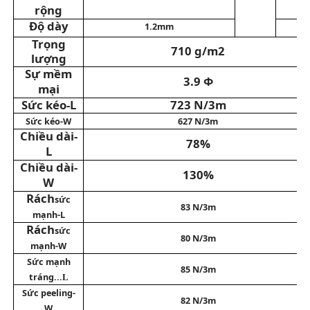
rộng
Độ dày
1.2mm
găng tay da
Trọng
710 g/m2
lượng
Sự mềm
bóng da
3.9 Φ
mại
Sức kéo-L
723 N/3m
Da nhân tạo
Sức kéo-W
627 N/3m
Chiều dài-
78%
L
Vải bọc ghế sofa
Chiều dài-
130%
W
Rách
sức
83 N/3m
mạnh-L
Rách
sức
80 N/3m
mạnh-W
Sức mạnh
85 N/3m
tráng...
L
Sức peeling-
82 N/3m
W