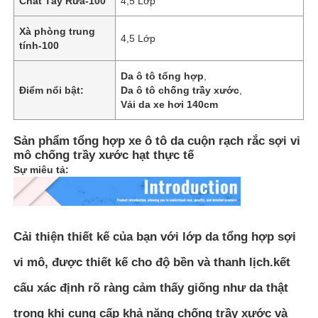
Chất Tẩy Rửa-100
4,5 Lớp
Xà phòng trung
Chất liệu da PVC
4,5 Lớp
tính-100
Da ô tô tổng hợp
,
Vật liệu da sinh thái
Điểm nổi bật:
Da ô tô chống trầy xước
,
Vải da xe hơi 140cm
Da silicone
Sản phẩm tổng hợp xe ô tô da cuộn rạch rắc sợi vi
mô chống trầy xước hạt thực tế
Sự miêu tả:
Da bằng sợi vi mô
Vật liệu da PU
Cải thiện thiết kế của bạn với lớp da tổng hợp sợi
vi mô, được thiết kế cho độ bền và thanh lịch.kết
Vật liệu giày bảo hộ
cấu xác định rõ ràng cảm thấy giống như da thật
Vật liệu da suede
trong khi cung cấp khả năng chống trầy xước và