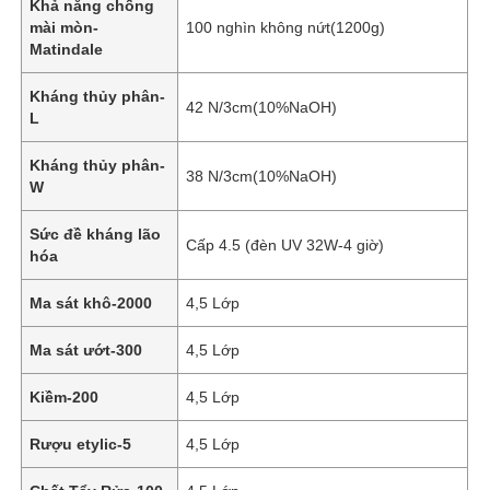
Khả năng chống
mài mòn-
100 nghìn không nứt(1200g)
Matindale
Về chúng tôi
Kháng thủy phân-
42 N/3cm(10%NaOH)
L
Tham quan nhà máy
Kháng thủy phân-
38 N/3cm(10%NaOH)
W
Kiểm soát chất lượng
Sức đề kháng lão
Cấp 4.5 (đèn UV 32W-4 giờ)
hóa
Liên hệ
Ma sát khô-2000
4,5 Lớp
Tin tức
Ma sát ướt-300
4,5 Lớp
Kiềm-200
4,5 Lớp
Các vụ án
Rượu etylic-5
4,5 Lớp
Chất liệu da ghế sofa