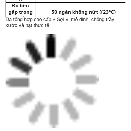
Độ bền
gấp trong
50 ngàn không nứt ((23°C)
nhà
Da tổng hợp cao cấp √ Sợi vi mô đinh, chống trầy
Độ bền
xước và hạt thực tế
gấp thấp
20 nghìn không nứt ((-15°C)
hơn
Kháng
mài mòn-
20 nghìn không nứt ((CS-10,1000g)
Taber
Chống
mài mòn-
100 ngàn không crack ((1200g)
Matindale
Kháng
thủy
42 N/3cm ((10%NaOH)
phân-L
Kháng
thủy
38 N/3cm ((10%NaOH)
phân-W
Lão
hóa
kháng
4.5 (32W đèn UV-4h)