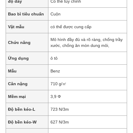
độ dày
Có thể tùy chỉnh
Bao bì tiêu chuẩn
Cuộn
Vật mẫu
có thể được cung cấp
Mô hình đầy đủ và rõ ràng, chống trầy
Chức năng
xước, chống ăn mòn dung môi,
Ứng dụng
ô tô
Mẫu
Benz
Cân nặng
710 g/㎡
Mềm mại
3,9 Φ
Độ bền kéo-L
723 N/3m
Độ bền kéo-W
627 N/3m