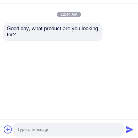
12:44 AM
Good day, what product are you looking 
for?
140cm chiều rộng
Microfiber da lỗ cho ô
tô
Gửi yêu cầu
Nhà
Về chúng tôi
Liên hệ với chúng tôi
Desktop Site
Sơ đồ trang web
Chính sách bảo mật
Phẩm chất
Chất liệu da ghế sofa
Nhà máy trung
quốc.Copyright © 2026 Wuxi Jinhui New Material
Tech Co., Ltd.. All Rights Reserved.