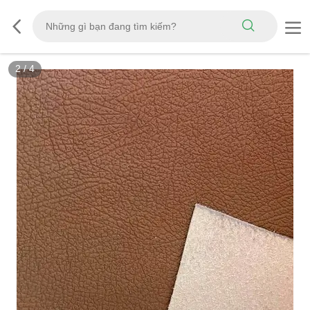
3
/
4