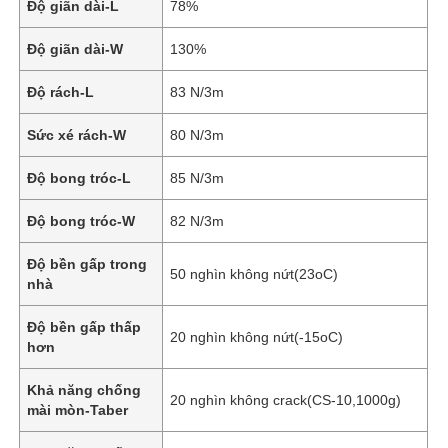
Độ giãn dài-L
78%
Độ giãn dài-W
130%
Độ rách-L
83 N/3m
Sức xé rách-W
80 N/3m
Độ bong tróc-L
85 N/3m
Độ bong tróc-W
82 N/3m
Độ bền gấp trong
50 nghìn không nứt(23oC)
nhà
Trang chủ
Độ bền gấp thấp
20 nghìn không nứt(-15oC)
hơn
Các sản phẩm
Khả năng chống
20 nghìn không crack(CS-10,1000g)
mài mòn-Taber
Video