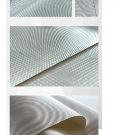
Eco-Wildleder Material
Veloursleder-Gewebe
Imitat von Suede
Lösemittelfreies PU-Leder
Leder von Alcantara
Automobilleder
Schuhe Ledermaterial