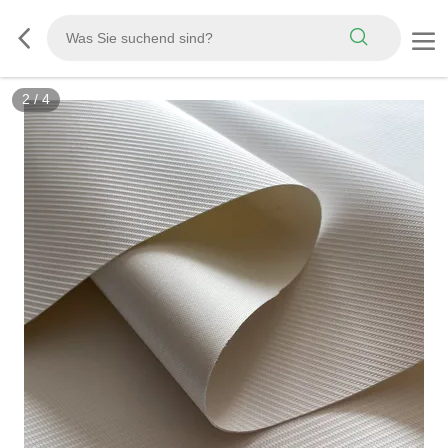
2
/
4