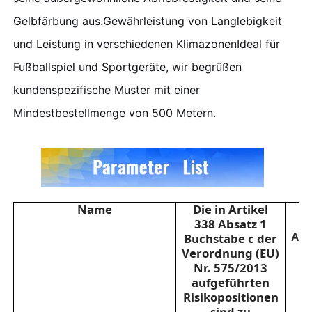
Gelbfärbung aus.Gewährleistung von Langlebigkeit
Über uns
und Leistung in verschiedenen KlimazonenIdeal für
Fußballspiel und Sportgeräte, wir begrüßen
Werksbesichtigung
kundenspezifische Muster mit einer
Mindestbestellmenge von 500 Metern.
Qualitätskontrolle
Kontakt mit uns
Name
Die in Artikel
Neuigkeiten
338 Absatz 1
Buchstabe c der
Anp
Verordnung (EU)
Fälle
Nr. 575/2013
aufgeführten
Risikopositionen
Sofa Ledermaterial
sind zu