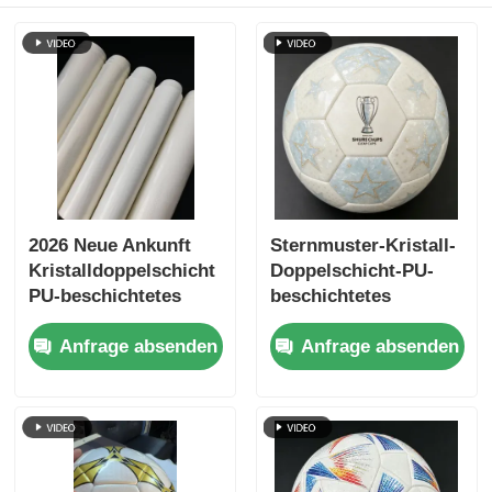
2026 Neue Ankunft
Sternmuster-Kristall-
Kristalldoppelschicht
Doppelschicht-PU-
PU-beschichtetes
beschichtetes
Fußballleder mit
Fußballleder mit
Anfrage absenden
Anfrage absenden
wasserdichtem
wasserdichter
Nichtgewebten
Vliesrückseite und
Rücken und
anpassbarem Muster
anpassbarem Muster