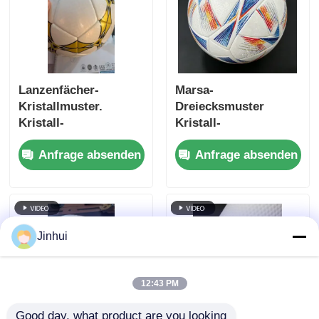
Lanzenfächer-
Marsa-
Kristallmuster.
Dreiecksmuster
Kristall-
Kristall-
Doppelschicht-PU-
Doppelschicht-PU-
Anfrage absenden
Anfrage absenden
beschichtetes
beschichtetes
Fußballleder mit
Fußballleder mit
wasserdichter Vlies-
wasserdichter
Rückseite und
Vliesrückseite und
anpassbarem Muster
anpassbarem Muster
Jinhui
12:43 PM
Good day, what product are you looking 