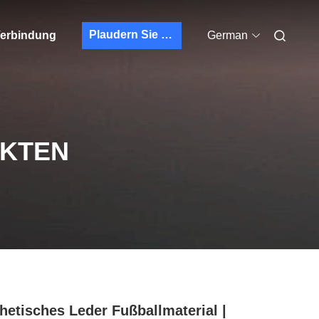
Plaudern Sie Jetzt
 Verbindung
German
UKTEN
hetisches Leder Fußballmaterial |