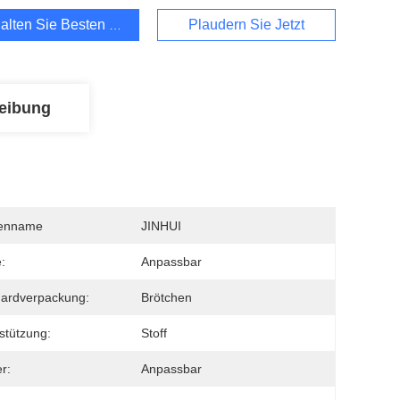
alten Sie Besten Preis
Plaudern Sie Jetzt
eibung
enname
JINHUI
:
Anpassbar
ardverpackung:
Brötchen
stützung:
Stoff
r:
Anpassbar