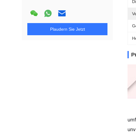
Di
Ve
G
Plaudern Sie Jetzt
H
P
umf
unv