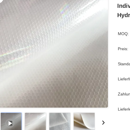
Indi
Hydr
MOQ:
Preis:
Stand
Lieferfr
Zahlu
Liefer