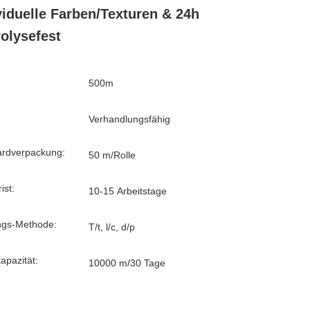
viduelle Farben/Texturen & 24h
olysefest
500m
Verhandlungsfähig
ardverpackung:
50 m/Rolle
ist:
10-15 Arbeitstage
ngs-Methode:
T/t, l/c, d/p
kapazität:
10000 m/30 Tage