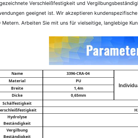
gezeichnete Verschleißfestigkeit und Vergilbungsbeständig
endungen geeignet ist.
Wir akzeptieren kundenspezifische
 Metern.
Arbeiten Sie mit uns für vielseitige, langlebige K
Name
3396-CRA-04
Material
PU
Individu
Breite
1,4m
Dicke
0,65mm
Schälfestigkeit
erschleißfestigkeit
H
Hydrolyse
Beständigkeit
Vergilbung
Beständigkeit