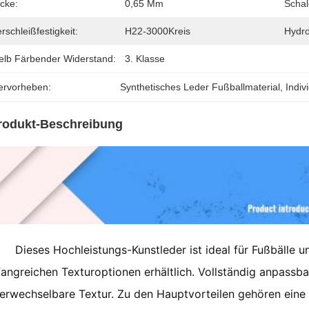
cke:
0,65 Mm
Schal
rschleißfestigkeit:
H22-3000Kreis
Hydro
elb Färbender Widerstand:
3. Klasse
ervorheben:
Synthetisches Leder Fußballmaterial
, 
Indiv
rodukt-Beschreibung
Dieses Hochleistungs-Kunstleder ist ideal für Fußbälle u
angreichen Texturoptionen erhältlich.
Vollständig anpassbar
erwechselbare Textur.
Zu den Hauptvorteilen gehören eine 