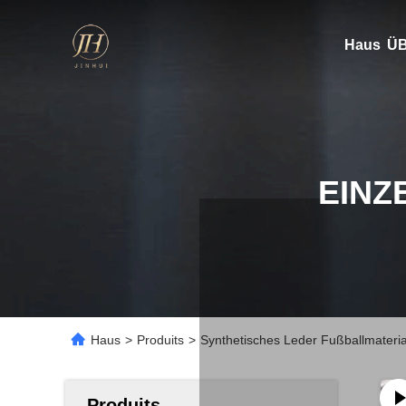
Haus
ÜB
EINZ
Haus
>
Produits
>
Synthetisches Leder Fußballmaterial
Produits