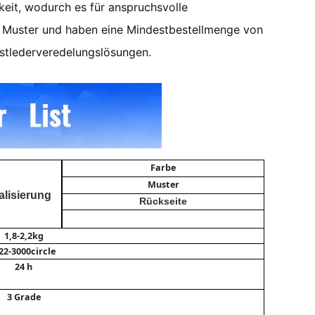
keit, wodurch es für anspruchsvolle
 Muster und haben eine Mindestbestellmenge von
unstlederveredelungslösungen.
Farbe
Muster
alisierung
Rückseite
1,8-2,2kg
22-3000circle
24 h
3 Grade