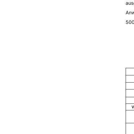
aus
Anw
500
V