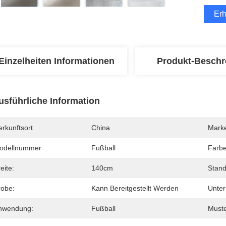
Erh
Einzelheiten Informationen
Produkt-Beschr
usführliche Information
rkunftsort
China
Mark
odellnummer
Fußball
Farbe
eite:
140cm
Stand
robe:
Kann Bereitgestellt Werden
Unter
nwendung:
Fußball
Muste