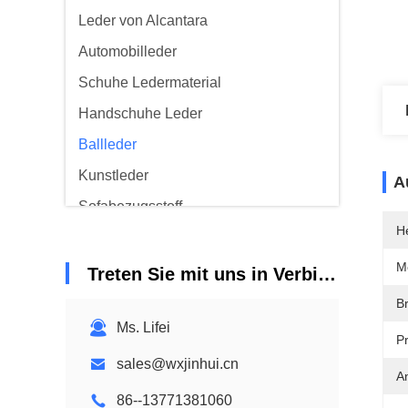
Leder von Alcantara
Automobilleder
Schuhe Ledermaterial
Handschuhe Leder
Ballleder
Kunstleder
A
Sofabezugsstoff
He
M
Treten Sie mit uns in Verbindung
Br
Ms. Lifei
P
sales@wxjinhui.cn
A
86--13771381060