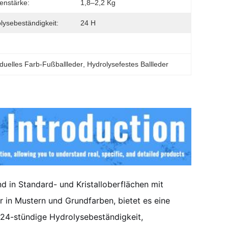
enstärke:
1,8–2,2 Kg
lysebeständigkeit:
24 H
iduelles Farb-Fußballleder
, 
Hydrolysefestes Ballleder
nd in Standard- und Kristalloberflächen mit
 in Mustern und Grundfarben, bietet es eine
24-stündige Hydrolysebeständigkeit,