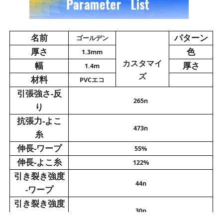
ポリ塩化ビニールの革材料
名前
パターン
ゴールデン
厚さ
色
1.3mm
エコ革素材
カスタマイ
幅
厚さ
1.4m
ズ
材料
PVCエコ
シリコン革
引張強さ-反
265n
り
抗張力-
よこ
マイクロ繊維の革
473n
糸
伸長-
ワープ
55%
PU革材料
伸長-
よこ糸
122%
引き裂き強度
44n
安全靴の素材
-
ワープ
引き裂き強度
30n
スエードレザー素材
-
よこ糸