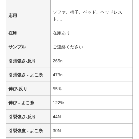
ソファ、椅子、ベッド、ヘッドレス
応用
ト....
在庫
在庫あり
サンプル
ご連絡ください
引張強さ-反り
265n
引張強さ - よこ糸
473n
伸び-反り
55％
伸び - よこ糸
122%
引裂強さ-反り
44N
引裂強度 - よこ糸
30N