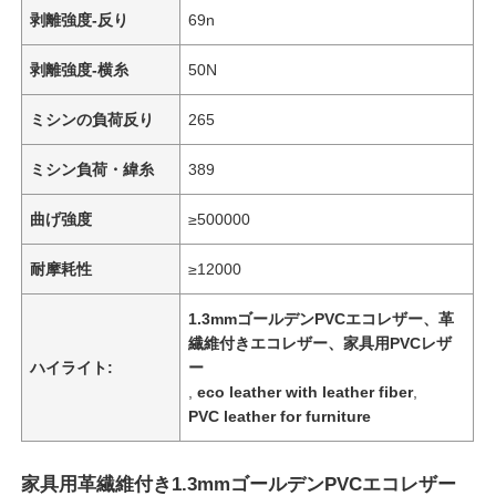
剥離強度-反り
69n
剥離強度-横糸
50N
ミシンの負荷反り
265
ミシン負荷・緯糸
389
曲げ強度
≥500000
耐摩耗性
≥12000
1.3mmゴールデンPVCエコレザー、革
繊維付きエコレザー、家具用PVCレザ
ホーム
ハイライト:
ー
,
eco leather with leather fiber
,
PVC leather for furniture
製品
家具用革繊維付き1.3mmゴールデンPVCエコレザー
ビデオ