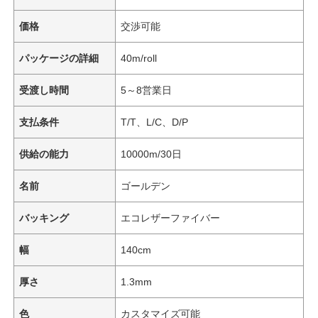
価格
交渉可能
パッケージの詳細
40m/roll
受渡し時間
5～8営業日
支払条件
T/T、L/C、D/P
供給の能力
10000m/30日
名前
ゴールデン
バッキング
エコレザーファイバー
幅
140cm
厚さ
1.3mm
色
カスタマイズ可能