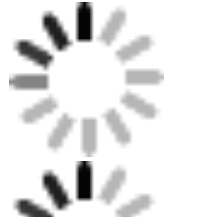
剥離強度
-
ワ
69n
ープ
エコスウェード素材
剥離強度
-
よ
50n
こ糸
スエードの生地
ミシン負荷
-
265
ワープ
模倣 スウェード
ミシン負荷
-
389
よこ糸
曲げ
強さ
≧500000
溶剤のないPU革
耐摩耗性
≥12000
応用
枕、
ソファ、椅子、ベッド、
ベッドサイドテ
アルカンターラレザー
ーブル...
自動車革
靴 革素材