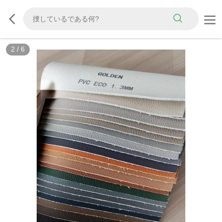
3
/
6