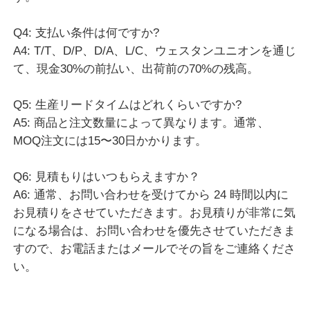
5.0
Based on 50 reviews for this supplier
Write A Review
Rating Snapshot
The following is the distribution of all ratings
5 stars
100%
4 stars
0%
3 stars
0%
2 stars
0%
1 stars
0%