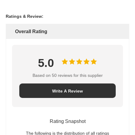
All Reviews
e***n
E
Helpful (1)
It really is a very pleasant shopping experience
札:
猫が革を引っ掻く
合成革
ソファ革素材
最高の価格で
家具用革繊維付き1.3mmゴール
デンPVCエコレザー