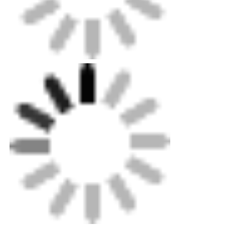
ど、より多くのご注文をいただくために、少量のご注
文も受け付けております。
Q2: 製品を私の国に送ってもらえますか?
A2: もちろん可能です。独自の配送業者をお持ちでな
い場合は、弊社がお手伝いいたします。
Q3: OEMはできますか?
A3: すべての OEM 注文を受け入れます。ご連絡いた
だき、デザインを提供してください。リーズナブルな
価格でご提供し、できるだけ早くサンプルを作成しま
す。
Q4: 支払い条件は何ですか?
A4: T/T、D/P、D/A、L/C、ウェスタンユニオンを通じ
て、現金30%の前払い、出荷前の70%の残高。