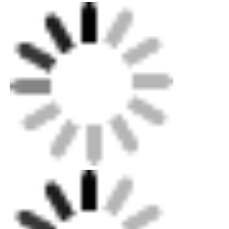
Câu hỏi thường gặp
Q1: Tôi tự hỏi nếu bạn chấp nhận đơn đặt hàng nhỏ?
A1: Đừng lo lắng. Xin vui lòng tự do liên hệ với chúng
tôi. Để có được nhiều đơn đặt hàng hơn, bao gồm cả
giao hàng theo yêu cầu, chúng tôi chấp nhận đơn đặt
hàng nhỏ.
Q2: Bạn có thể gửi sản phẩm đến đất nước của tôi
không?
A2: Tất nhiên là có thể. Nếu bạn không có đại lý vận
chuyển của riêng bạn, chúng tôi có thể giúp bạn.
Q3: Bạn có thể làm OEM cho tôi không?