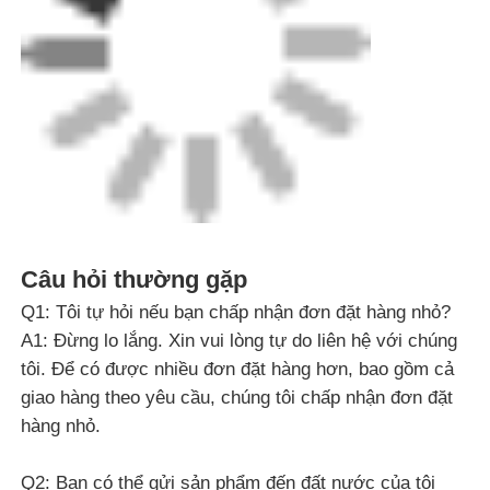
A3: Chúng tôi chấp nhận tất cả các đơn đặt hàng
OEM, chỉ cần liên hệ với chúng tôi và cung cấp cho tôi
thiết kế của bạn. Chúng tôi sẽ cung cấp cho bạn một
mức giá hợp lý và làm mẫu cho bạn càng sớm càng
tốt.
Q4: Điều khoản thanh toán của bạn là gì?
A4: Thông qua T / T, D / P, D / A, L / C, Western
Union, Tiền mặt30% thanh toán trước, 70% số dư
trước khi vận chuyển.
Q5: Thời gian dẫn đầu sản xuất của bạn là bao lâu?
A5: Nó phụ thuộc vào sản phẩm và số lượng đặt hàng.
Thông thường, mất 15-30 ngày cho các đơn đặt hàng
MOQ.
Q6: Khi nào tôi có thể nhận được báo giá?
A6: Chúng tôi thường sẽ trích dẫn bạn trong vòng 24