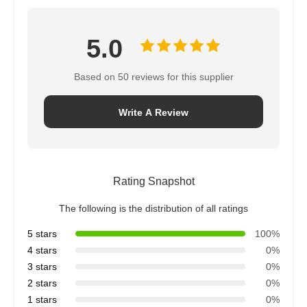
It really is a very pleasant shopping experience
thẻ:
Mèo cào da
Da tổng hợp
Chất liệu da ghế sofa
Nhận giá tốt nhất cho
Da sinh thái PVC vàng 1,3mm
với sợi da cho nội thất
Tiếp tục