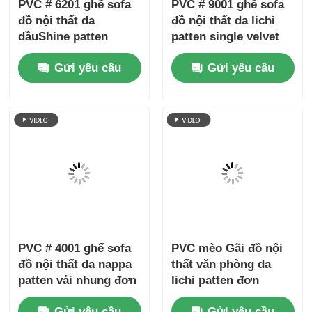
PVC mèo Gãi đồ nội
Vật liệu da giả PVC
thất văn phòng da
dập nổi vải thiều cao
lichi patten đơn
cấp 31 màu, bắt đầu
nhung nền
từ 1 mét
Gửi yêu cầu
Gửi yêu cầu
Nhà
Về chúng tôi
Liên hệ với chúng tôi
Desktop Site
Sơ đồ trang web
Chính sách bảo mật
Phẩm chất
Chất liệu da ghế sofa
Nhà máy trung
quốc.Copyright © 2026 Wuxi Jinhui New Material
Tech Co., Ltd.. All Rights Reserved.