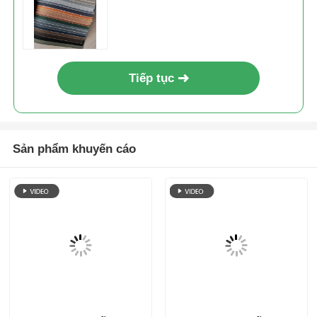
PVC # 4001 ghế sofa
PVC mèo Gãi đồ nội
đồ nội thất da nappa
thất văn phòng da
patten vải nhung đơn
lichi patten đơn
nền 1.0mm * 1.4m
nhung nền
Gửi yêu cầu
Gửi yêu cầu