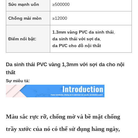
Sức mạnh uốn
≥500000
Về chúng tôi
Chống mài mòn
≥12000
1.3mm vàng PVC da sinh thái
,
Tham quan nhà máy
Điểm nổi bật:
da sinh thái với sợi da
,
da PVC cho đồ nội thất
Kiểm soát chất lượng
Da sinh thái PVC vàng 1,3mm với sợi da cho nội
thất
Liên hệ
Sự miêu tả:
Tin tức
Các vụ án
Màu sắc rực rỡ, chống mờ và bề mặt chống
trầy xước của nó có thể sử dụng hàng ngày,
Chất liệu da ghế sofa