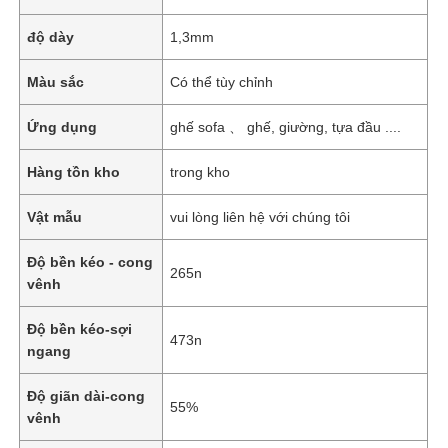
độ dày
1,3mm
Màu sắc
Có thể tùy chỉnh
Ứng dụng
ghế sofa 、 ghế, giường, tựa đầu ....
Hàng tồn kho
trong kho
Vật mẫu
vui lòng liên hệ với chúng tôi
Độ bền kéo - cong
265n
vênh
Độ bền kéo-sợi
473n
ngang
Độ giãn dài-cong
55%
vênh