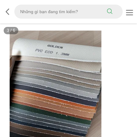
3
/
6