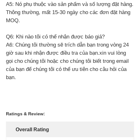
Write A Review
Rating Snapshot
The following is the distribution of all ratings
5 stars
100%
4 stars
0%
3 stars
0%
2 stars
0%
1 stars
0%
All Reviews
e***n
E
Helpful (1)