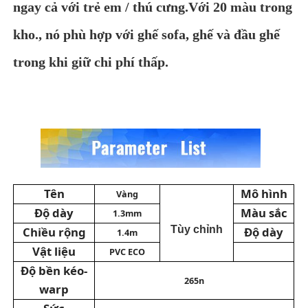
ngay cả với trẻ em / thú cưng.Với 20 màu trong
kho., nó phù hợp với ghế sofa, ghế và đầu ghế
Chất liệu da PVC
trong khi giữ chi phí thấp.
Vật liệu da sinh thái
Da silicone
Da bằng sợi vi mô
Tên
Mô hình
Vàng
Vật liệu da PU
Độ dày
Màu sắc
1.3mm
Tùy chỉnh
Chiều rộng
Độ dày
1.4m
Vật liệu
PVC ECO
Vật liệu giày bảo hộ
Độ bền kéo-
265n
warp
Vật liệu da suede