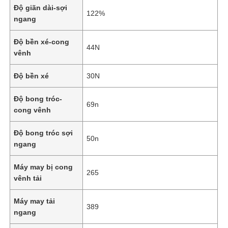
Độ giãn dài-sợi
122%
ngang
Độ bền xé-cong
44N
vênh
Độ bền xé
30N
Độ bong tróc-
69n
cong vênh
Độ bong tróc sợi
50n
ngang
Trang chủ
Máy may bị cong
265
vênh tải
Các sản phẩm
Máy may tải
389
ngang
Video