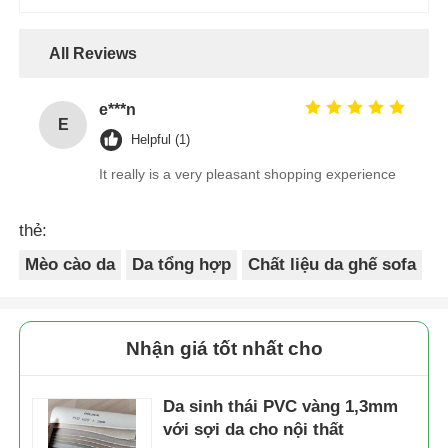
Sản phẩm khuyến cáo
PVC # 6201 ghế sofa
PVC # 9001 ghế sofa
đồ nội thất da
đồ nội thất da lichi
dầuShine patten
patten single velvet
single velvet lông gót
lông gót 1.0mm *
Gửi yêu cầu
Gửi yêu cầu
1.0mm * 1.4m
1.4m