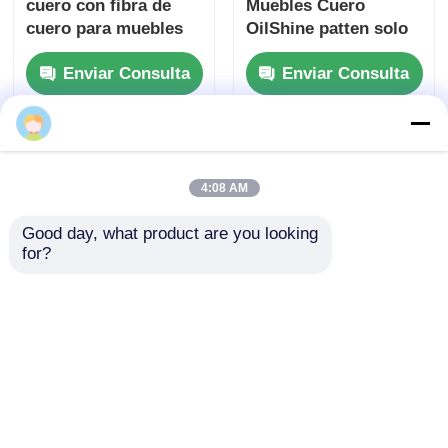
cuero para muebles
OilShine patten solo
forro polar de
Enviar Consulta
Enviar Consulta
terciopelo 1,0 mm *
1,4 m
4:08 AM
Good day, what product are you looking 
for?
PVC #9001 Sofá
Muebles de oficina de
Muebles Cuero lichi
PVC para gatos de
patten solo forro
rascado Muebles de
polar de terciopelo
oficina de cuero de
Enviar Consulta
Enviar Consulta
1,0 mm * 1,4 m
lichi patten con
soporte de terciopelo