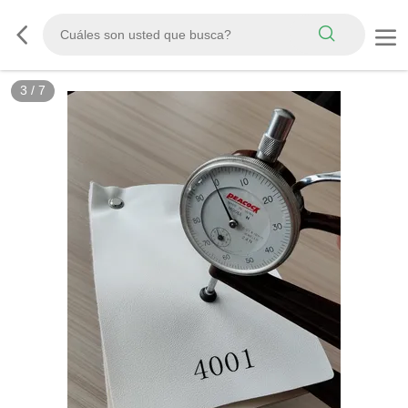
3
/
7