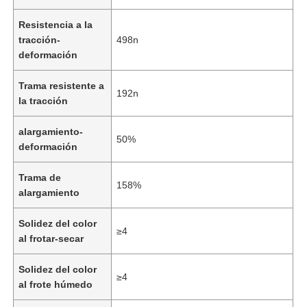
Resistencia a la
tracción-
498n
deformación
Trama resistente a
192n
la tracción
alargamiento-
50%
deformación
Trama de
158%
alargamiento
En casa
Solidez del color
≥4
al frotar-secar
Productos
Solidez del color
≥4
al frote húmedo
Los vídeos