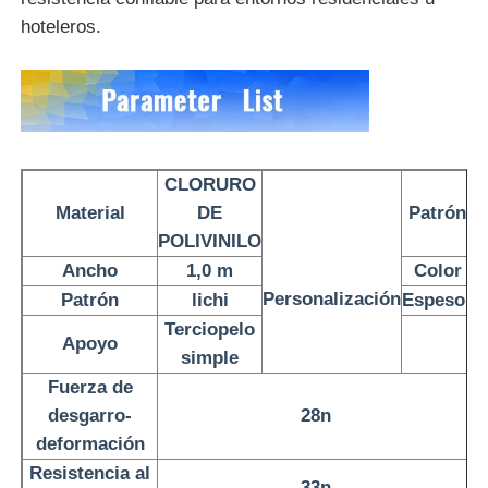
hoteleros.
Material de suéter ecológico
Tela del ante
CLORURO
Ante Sintético
Material
DE
Patrón
POLIVINILO
Cuero PU libre de disolventes
Ancho
1,0 m
Color
Personalización
Patrón
lichi
Espesor
Cuero de Alcantara
Terciopelo
Apoyo
simple
Fuerza de
Cuero automotriz
desgarro-
28n
deformación
Zapatos Material de cuero
Resistencia al
33n