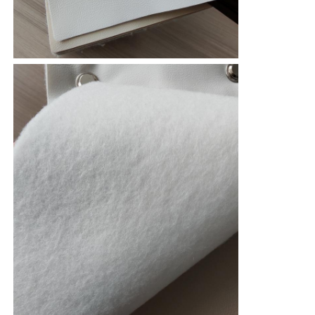
Resistencia a
≥10000
la abrasión
Doblar
fortaleza
≥150000
Resistente a la
≥48
hidrólisis
Escenarios de
Restaurante, Hotel...
aplicación