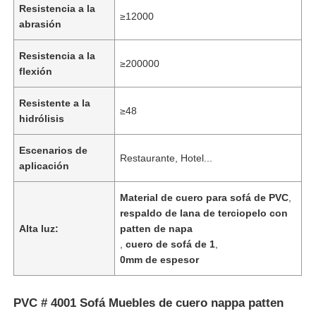
Resistencia a la
≥12000
abrasión
Sobre nosotros
Resistencia a la
≥200000
flexión
Recorrido por la fábrica
Resistente a la
≥48
hidrólisis
Control de Calidad
Escenarios de
Restaurante, Hotel...
aplicación
Contáctenos
Material de cuero para sofá de PVC
,
respaldo de lana de terciopelo con
Noticias
Alta luz:
patten de napa
,
cuero de sofá de 1
,
0mm de espesor
Casos de trabajo
PVC # 4001 Sofá Muebles de cuero nappa patten
Material de cuero del sofá