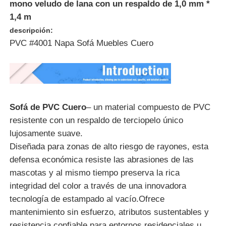
mono veludo de lana con un respaldo de 1,0 mm *
1,4 m
Material de cuero del PVC
descripción:
PVC #4001 Napa Sofá Muebles Cuero
Material de cuero ecológico
Cuero de silicona
Sofá de PVC Cuero
– un material compuesto de PVC
resistente con un respaldo de terciopelo único
cuero micro de la fibra
lujosamente suave.
Diseñada para zonas de alto riesgo de rayones, esta
Material de cuero de PU
defensa económica resiste las abrasiones de las
mascotas y al mismo tiempo preserva la rica
integridad del color a través de una innovadora
Material de Zapatos de Seguridad
tecnología de estampado al vacío.
Ofrece
mantenimiento sin esfuerzo, atributos sustentables y
Material de cuero de gamuza
resistencia confiable para entornos residenciales u