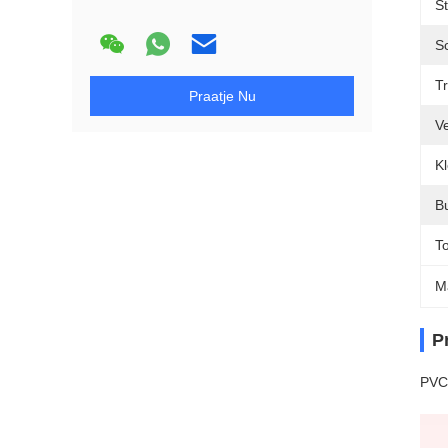
S
Sc
Tr
Praatje Nu
Ve
Kl
Bu
T
M
P
PVC