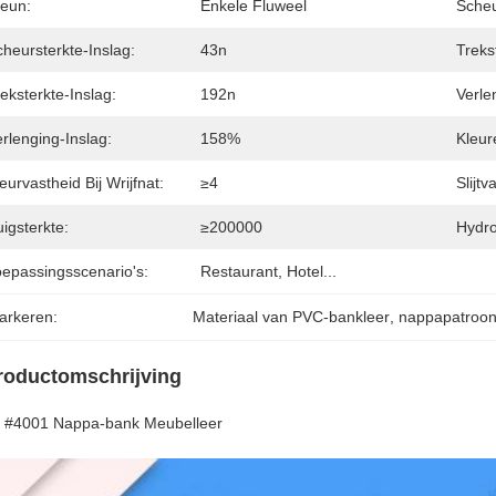
teun:
Enkele Fluweel
Scheu
heursterkte-Inslag:
43n
Treks
eksterkte-Inslag:
192n
Verle
rlenging-Inslag:
158%
Kleur
eurvastheid Bij Wrijfnat:
≥4
Slijtv
igsterkte:
≥200000
Hydro
oepassingsscenario's:
Restaurant, Hotel...
arkeren:
Materiaal van PVC-bankleer
, 
nappapatroon 
roductomschrijving
 #4001 Nappa-bank Meubelleer