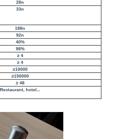
28n
33n
198n
92n
40%
98%
≥ 4
≥ 4
≥10000
≥150000
≥ 48
Restaurant, hotel...