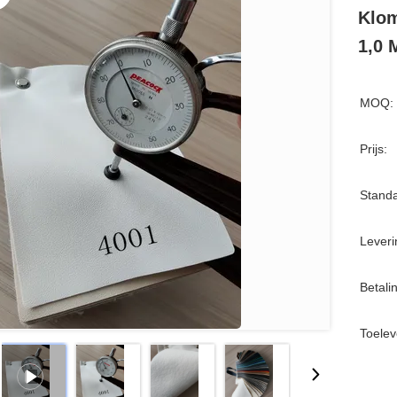
Klom
1,0 
MOQ:
Prijs:
Standa
Leveri
Betali
Toelev