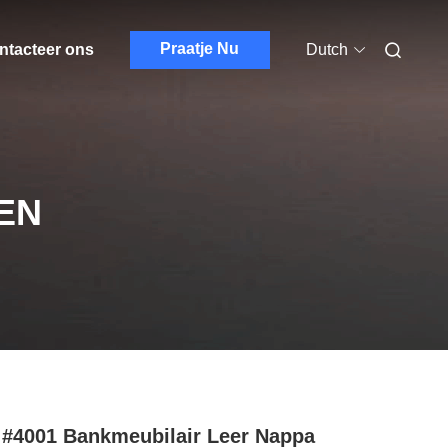
Praatje Nu
ntacteer ons
Dutch
EN
#4001 Bankmeubilair Leer Nappa