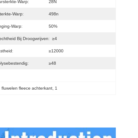
rsterkte-Warp:
28N
terkte-Warp:
498n
nging-Warp:
50%
echtheid Bij Droogwrijven:
≥4
astheid:
≥12000
lysebestendig:
≥48
fluwelen fleece achterkant
, 
1