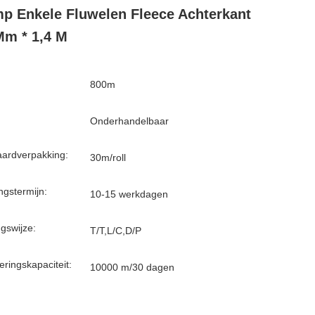
p Enkele Fluwelen Fleece Achterkant
Mm * 1,4 M
800m
Onderhandelbaar
ardverpakking:
30m/roll
ngstermijn:
10-15 werkdagen
ngswijze:
T/T,L/C,D/P
eringskapaciteit:
10000 m/30 dagen