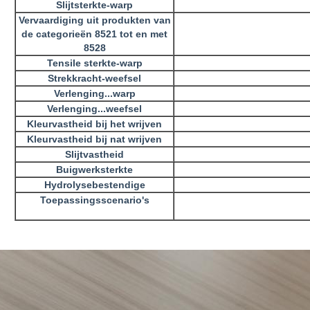
Slijtsterkte-warp
Vervaardiging uit produkten van
de categorieën 8521 tot en met
8528
Tensile sterkte-warp
Strekkracht-weefsel
Verlenging...
warp
Verlenging...
weefsel
Kleurvastheid bij het wrijven
Kleurvastheid bij nat wrijven
Slijtvastheid
Buigwerk
sterkte
Hydrolysebestendige
Toepassingsscenario's