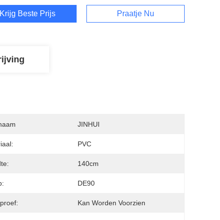
Krijg Beste Prijs
Praatje Nu
ijving
naam
JINHUI
iaal:
PVC
te:
140cm
p:
DE90
proef:
Kan Worden Voorzien