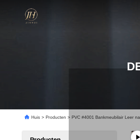
D
Huis
>
Producten
>
PVC #4001 Bankmeubilair Leer nap
Producten