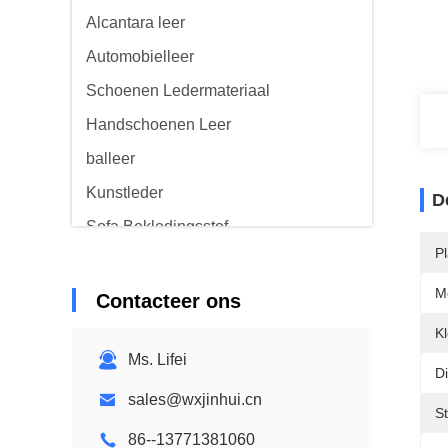
Alcantara leer
Automobielleer
Schoenen Ledermateriaal
Handschoenen Leer
balleer
Kunstleder
D
Sofa Bekledingsstof
P
M
Contacteer ons
Kl
Ms. Lifei
Di
sales@wxjinhui.cn
S
86--13771381060