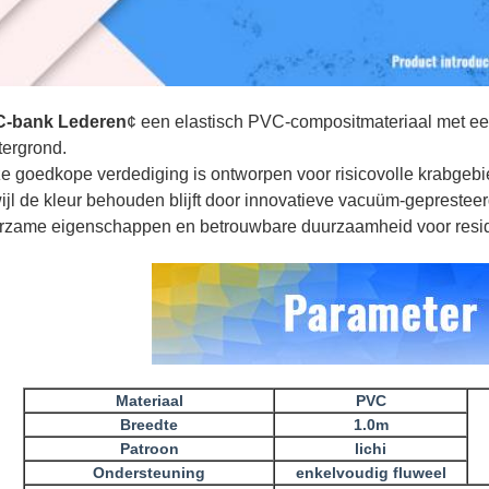
-bank Lederen
¢ een elastisch PVC-compositmateriaal met ee
tergrond.
e goedkope verdediging is ontworpen voor risicovolle krabgebi
wijl de kleur behouden blijft door innovatieve vacuüm-geprestee
rzame eigenschappen en betrouwbare duurzaamheid voor reside
Materiaal
PVC
Breedte
1.0m
Patroon
lichi
Ondersteuning
enkelvoudig fluweel