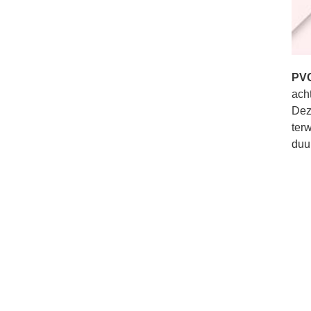
PVC
ach
Dez
ter
duu