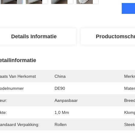
Details Informatie
Productomschr
etailinformatie
laats Van Herkomst
China
Merk
odelnummer
DE90
Mater
eur:
Aanpasbaar
Breed
kte:
1,0 Mm
Klom
tandaard Verpakking:
Rollen
Steek