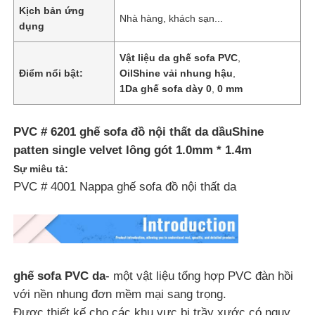
Kịch bản ứng
Nhà hàng, khách sạn...
dụng
Về chúng tôi
Vật liệu da ghế sofa PVC
,
Điểm nổi bật:
OilShine vải nhung hậu
,
Tham quan nhà máy
1Da ghế sofa dày 0
,
0 mm
Kiểm soát chất lượng
PVC # 6201 ghế sofa đồ nội thất da dầuShine
patten single velvet lông gót 1.0mm * 1.4m
Sự miêu tả:
Liên hệ
PVC # 4001 Nappa ghế sofa đồ nội thất da
Tin tức
Các vụ án
ghế sofa PVC da
- một vật liệu tổng hợp PVC đàn hồi
với nền nhung đơn mềm mại sang trọng.
Chất liệu da ghế sofa
Được thiết kế cho các khu vực bị trầy xước có nguy