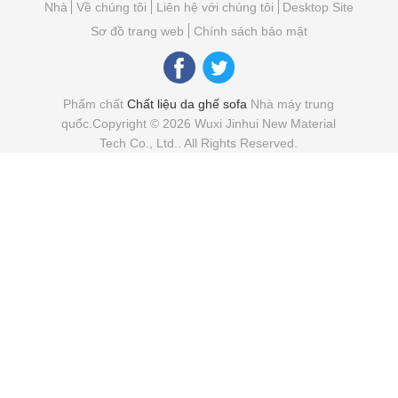
PVC # 6201 ghế sofa đồ nội
thất da dầuShine patten single
velvet lông gót 1.0mm * 1.4m
Tiếp tục
Photo
Video Call
Sản phẩm khuyến cáo
Audio Call