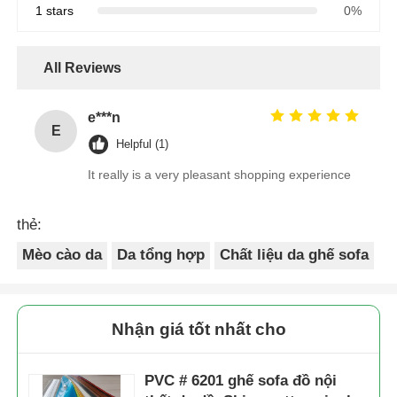
Q2: Bạn có thể gửi sản phẩm đến đất nước của tôi
không?
A2: Tất nhiên là có thể. Nếu bạn không có đại lý vận
chuyển của riêng bạn, chúng tôi có thể giúp bạn.
Q3: Bạn có thể làm OEM cho tôi không?
A3: Chúng tôi chấp nhận tất cả các đơn đặt hàng
OEM, chỉ cần liên hệ với chúng tôi và cung cấp cho tôi
thiết kế của bạn. Chúng tôi sẽ cung cấp cho bạn một
mức giá hợp lý và làm mẫu cho bạn càng sớm càng
tốt.
Q4: Điều khoản thanh toán của bạn là gì?
A4: Thông qua T / T, D / P, D / A, L / C, Western
Union, Tiền mặt30% thanh toán trước, 70% số dư
trước khi vận chuyển.