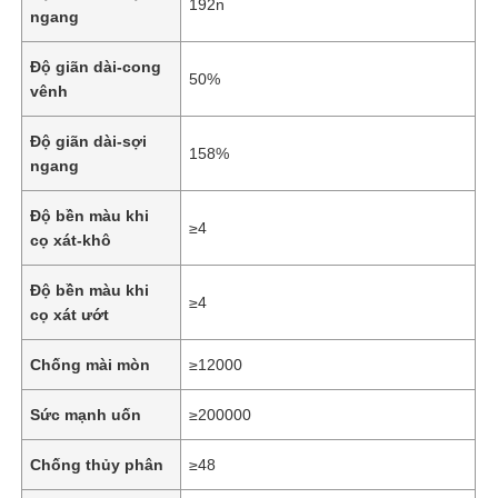
192n
ngang
Độ giãn dài-cong
50%
vênh
Độ giãn dài-sợi
158%
ngang
Độ bền màu khi
≥4
cọ xát-khô
Độ bền màu khi
≥4
cọ xát ướt
Trang chủ
Chống mài mòn
≥12000
Sức mạnh uốn
≥200000
Các sản phẩm
Chống thủy phân
≥48
Video