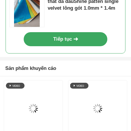
Q5: Thời gian dẫn đầu sản xuất của bạn là bao lâu?
A5: Nó phụ thuộc vào sản phẩm và số lượng đặt hàng.
Thông thường, mất 15-30 ngày cho các đơn đặt hàng
MOQ.
Q6: Khi nào tôi có thể nhận được báo giá?
A6: Chúng tôi thường sẽ trích dẫn bạn trong vòng 24
giờ sau khi nhận được điều tra của bạn.xin vui lòng
gọi cho chúng tôi hoặc cho chúng tôi biết trong email
của bạn để chúng tôi có thể ưu tiên cho câu hỏi của
bạn.