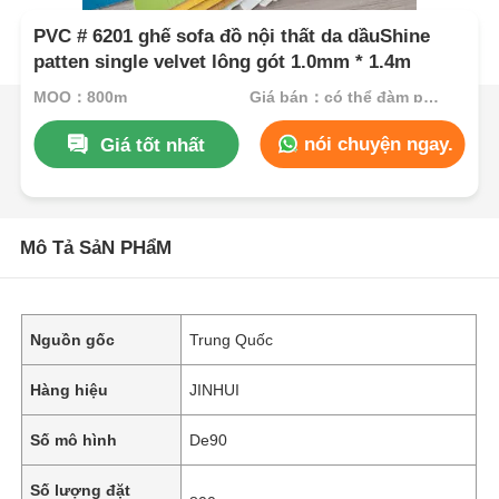
PVC # 6201 ghế sofa đồ nội thất da dầuShine
patten single velvet lông gót 1.0mm * 1.4m
MOQ：800m
Giá bán：có thể đàm phán
nói chuyện ngay.
Giá tốt nhất
Mô Tả SảN PHẩM
Nguồn gốc
Trung Quốc
Hàng hiệu
JINHUI
Số mô hình
De90
Số lượng đặt