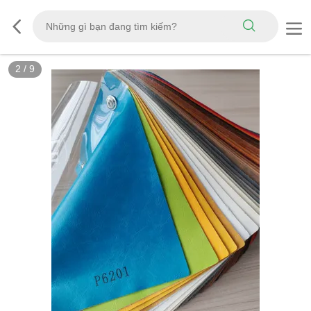
3
/
9