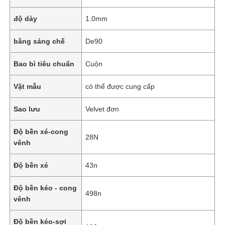
độ dày
1.0mm
bằng sáng chế
De90
Bao bì tiêu chuẩn
Cuộn
Vật mẫu
có thể được cung cấp
Sao lưu
Velvet đơn
Độ bền xé-cong
28N
vênh
Độ bền xé
43n
Độ bền kéo - cong
498n
vênh
Độ bền kéo-sợi