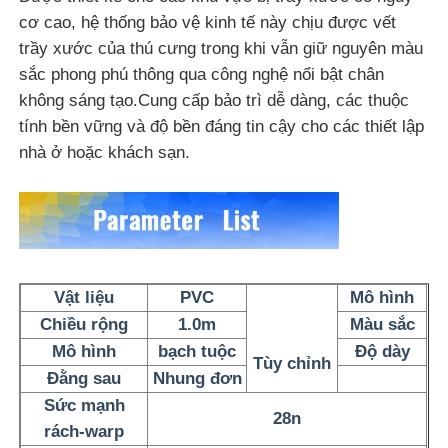
cơ cao, hệ thống bảo vệ kinh tế này chịu được vết
trầy xước của thú cưng trong khi vẫn giữ nguyên màu
Chất liệu da PVC
sắc phong phú thông qua công nghệ nổi bật chân
không sáng tạo.
Cung cấp bảo trì dễ dàng, các thuộc
Vật liệu da sinh thái
tính bền vững và độ bền đáng tin cậy cho các thiết lập
nhà ở hoặc khách sạn.
Da silicone
Da bằng sợi vi mô
Vật liệu
PVC
Mô hình
Vật liệu da PU
Chiều rộng
1.0m
Màu sắc
Mô hình
bạch tuộc
Độ dày
Tùy chỉnh
Vật liệu giày bảo hộ
Đằng sau
Nhung đơn
Sức mạnh
28n
rách-warp
Vật liệu da suede