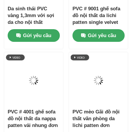
Ratings & Review:
Overall Rating
5.0
Based on 50 reviews for this supplier
Write A Review
Rating Snapshot
The following is the distribution of all ratings
5 stars
100%