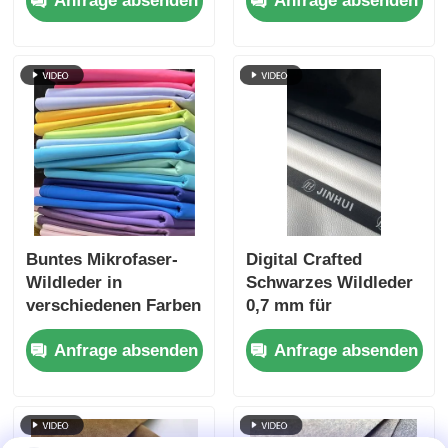
Anfrage absenden
Anfrage absenden
Wildleder in
verschiedenen
Farben, weit
verbreitet für
Verpackungen,
Taschen,
Handschuhe, Schuhe,
Futter, Obermaterial
und so weiter.
Buntes Mikrofaser-
Digital Crafted
Wildleder in
Schwarzes Wildleder
verschiedenen Farben
0,7 mm für
zur Auswahl, weit
Handschuhe
Anfrage absenden
Anfrage absenden
verbreitet für
Verpackungen,
Taschen,
Handschuhe, Schuhe,
Futter, Obermaterial