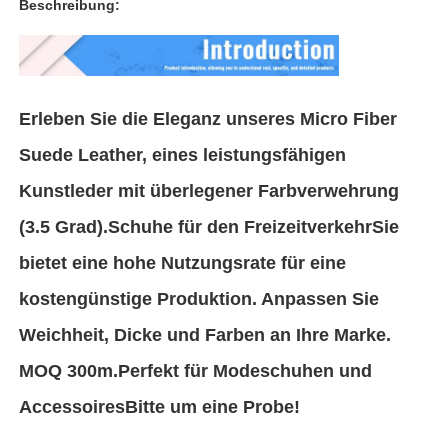
Beschreibung:
Über uns
Erleben Sie die Eleganz unseres Micro Fiber
Werksbesichtigung
Suede Leather, eines leistungsfähigen
Qualitätskontrolle
Kunstleder mit überlegener Farbverwehrung
(3.5 Grad).Schuhe für den FreizeitverkehrSie
Kontakt mit uns
bietet eine hohe Nutzungsrate für eine
kostengünstige Produktion. Anpassen Sie
Neuigkeiten
Weichheit, Dicke und Farben an Ihre Marke.
MOQ 300m.Perfekt für Modeschuhen und
Fälle
AccessoiresBitte um eine Probe!
Sofa Ledermaterial