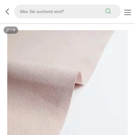
3
/
4