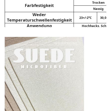
Trocken
Farbfestigkeit
Nassig
Eco-Wildleder Material
Weder
23+/-2°C
30,000 
Temperaturschwellenfestigkeit
Anwendung
Hochhacks, Schuhe
Veloursleder-Gewebe
Hand
Imitat von Suede
Lösemittelfreies PU-Leder
Leder von Alcantara
Automobilleder
Schuhe Ledermaterial