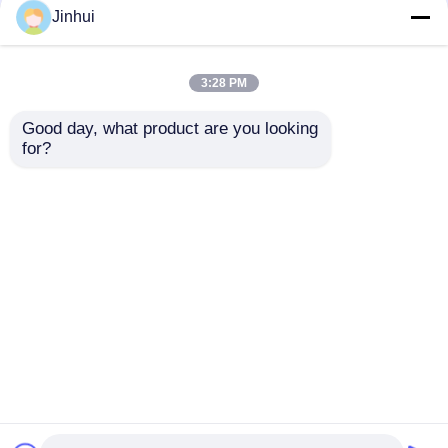
Jinhui
und so weiter.
3:28 PM
Good day, what product are you looking 
for?
Luxus-Falsches Leder
Kratzfestes
Suede Anti Wicking
Kunstleder Micro
Atmung für Schuhe
Suede - Weiches
Handgefühl für
Anfrage absenden
Anfrage absenden
Kleidung &
Accessoires Spezielle
Punktmuster
Startseite
Über uns
Kontakt
Desktop Site
Sitemap
Privacy policy
Qualität
Sofa Ledermaterial
China