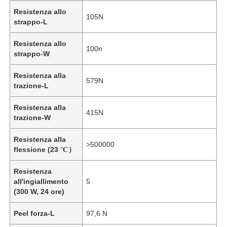
Resistenza allo
105N
strappo-L
Resistenza allo
100n
strappo-W
Resistenza alla
579N
trazione-L
Resistenza alla
415N
trazione-W
Resistenza alla
>500000
flessione (23 ℃）
Casa
Resistenza
all'ingiallimento
5
(300 W, 24 ore)
Prodotti
Peel forza-L
97,6 N
Video