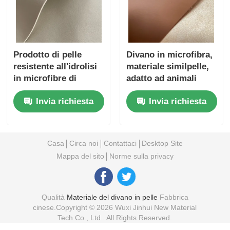
Prodotto di pelle
Divano in microfibra,
resistente all'idrolisi
materiale similpelle,
in microfibre di
adatto ad animali
qualità commerciale
domestici e bambini,
Invia richiesta
Invia richiesta
per mobili alberghieri
tessuto
Casa
Circa noi
Contattaci
Desktop Site
Mappa del sito
Norme sulla privacy
Qualità
Materiale del divano in pelle
Fabbrica
cinese.Copyright © 2026 Wuxi Jinhui New Material
Tech Co., Ltd.. All Rights Reserved.