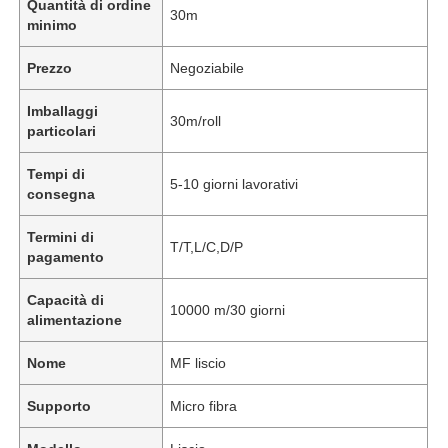
Quantità di ordine
30m
minimo
Prezzo
Negoziabile
Imballaggi
30m/roll
particolari
Tempi di
5-10 giorni lavorativi
consegna
Termini di
T/T,L/C,D/P
pagamento
Capacità di
10000 m/30 giorni
alimentazione
Nome
MF liscio
Supporto
Micro fibra