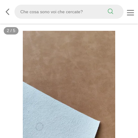
3
/
5