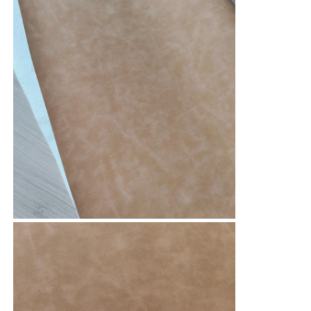
Applicazione
Mobili, divano, sedia,
cuscino,
letto,
comodino...
Guanti in pelle
cuoio della palla
Cuoio sintetico
Fabbricazione a partire da tessuti di rivestimento per d