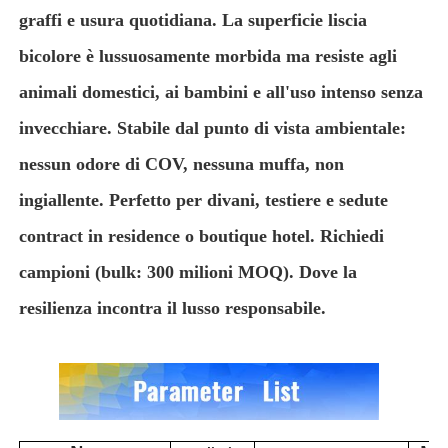
graffi e usura quotidiana. La superficie liscia
Materiale di cuoio del PVC
bicolore è lussuosamente morbida ma resiste agli
animali domestici, ai bambini e all'uso intenso senza
Materiale di pelle eco
invecchiare. Stabile dal punto di vista ambientale:
nessun odore di COV, nessuna muffa, non
Pelle di silicone
ingiallente. Perfetto per divani, testiere e sedute
contract in residence o boutique hotel. Richiedi
micro cuoio della fibra
campioni (bulk: 300 milioni MOQ). Dove la
Materiale in cuoio PU
resilienza incontra il lusso responsabile.
Materiale per scarpe antinfortunistiche
Materiale di cuoio suede