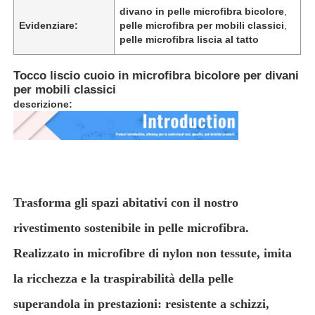
divano in pelle microfibra bicolore
,
Evidenziare:
pelle microfibra per mobili classici
,
pelle microfibra liscia al tatto
Su di noi
Tocco liscio cuoio in microfibra bicolore per divani
Visita alla fabbrica
per mobili classici
descrizione:
Controllo Qualità
Contattaci
Trasforma gli spazi abitativi con il nostro
Notizie
rivestimento sostenibile in pelle microfibra.
Realizzato in microfibre di nylon non tessute, imita
Casi
la ricchezza e la traspirabilità della pelle
superandola in prestazioni: resistente a schizzi,
Materiale del divano in pelle