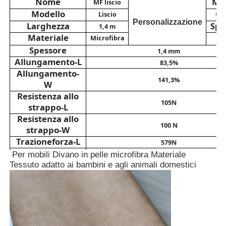
Nome
Mo
MF liscio
Modello
Co
Liscio
Personalizzazione
Materiale in eco-pelle scamosciata
Larghezza
Spe
1,4 m
Materiale
Microfibra
Spessore
1,4 mm
Tessuto della pelle scamosciata
Allungamento-L
83,5%
Allungamento-
141,3%
W
Similpelle
Resistenza allo
105N
strappo-L
Resistenza allo
Pelle in PU priva di solventi
100 N
strappo-W
Trazione
forza-L
579N
Trazione
forza-W
Pelle di Alcantara
415N
Per mobili Divano in pelle microfibra Materiale
Resistenza alla
Tessuto adatto ai bambini e agli animali domestici
>500000
flessione (23 ℃)
Cuoio automobilistico
Resistenza
all'ingiallimento
5
(300 W, 24 ore)
Scarpe Materiale Pelle
Buccia
forza-L
97,6 N