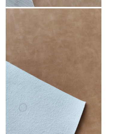
ถุงมือหนัง
หนังลูก
หนังเทียม
เนื้อผ้าผ้ารองโซฟา