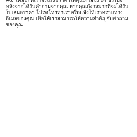
โซฟาเฟอร์คลาสสิค
চালিয়ে
แนะนำผลิตภัณฑ์