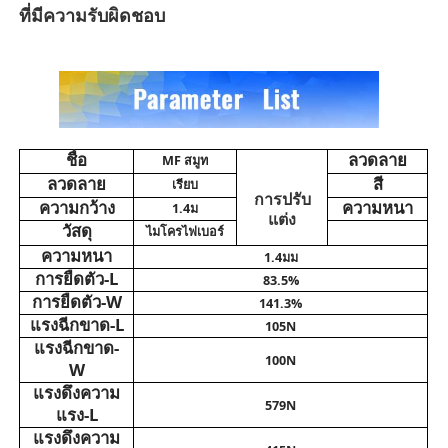
ที่มีความรับผิดชอบ
วัสดุหนังพีวีซี
วัสดุ Eco Leather
ชื่อ
ลวดลาย
MF สมูท
สิวซิลิโคน
ลวดลาย
สี
เรียบ
การปรับ
ความกว้าง
ความหนา
1.4ม
แต่ง
วัสดุ
ไมโครไฟเบอร์
ผิวหนังไมโครไฟเบอร์
ความหนา
1.4มม
การยืดตัว-L
83.5%
การยืดตัว-W
141.3%
วัสดุหนัง PU
แรงฉีกขาด-L
105N
แรงฉีกขาด-
100N
W
วัสดุของรองเท้าป้องกัน
แรงดึง
ความ
579N
แรง-L
วัสดุหนังกลับ
แรงดึง
ความ