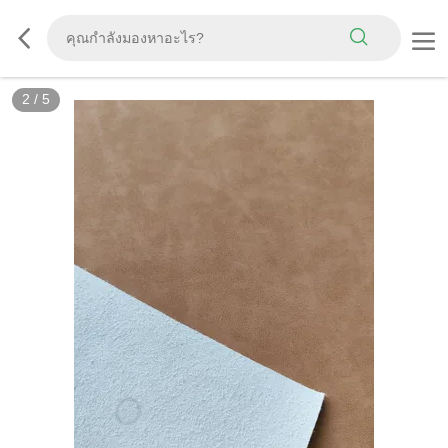
3
/
5