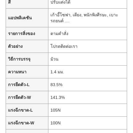
สี
ปรับแต่งได้
เก้าอี้โซฟา, เตียง, พนักพิงศีรษะ, เบาะ
แอปพลิเคชัน
รถยนต์ ....
รายการสิ่งของ
ตามคำสั่ง
ตัวอย่าง
โปรดติดต่อเรา
วิธีการบรรจุ
ม้วน
ความหนา
1.4 มม.
การยืดตัว-L
83.5%
การยืดตัว-W
141.3%
แรงฉีกขาด-L
105N
แรงฉีกขาด-W
100N