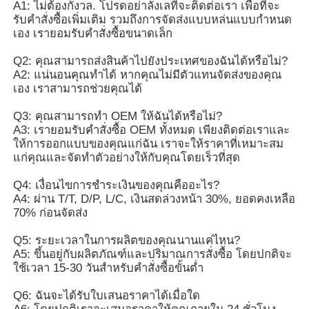
แท็ก:
วัสดุหนังไมโครไฟเบอร์
ผิวหนังไมโครไฟเบอร์
หนังเทียม
এর সেরা মূল্য পান
เนื้อหนังไมโครไฟเบอร์ 2 สี สําหรับ