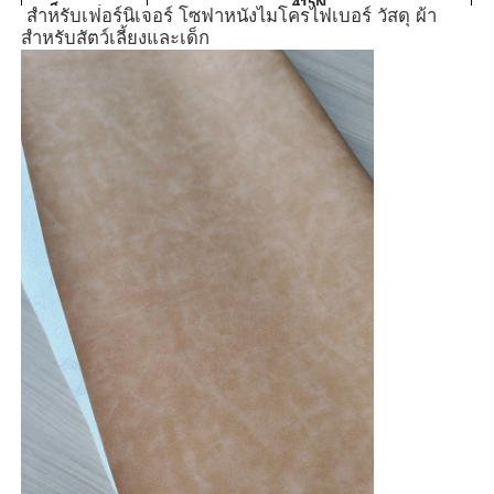
415N
แข็งแกร่ง-W
สำหรับเฟอร์นิเจอร์ โซฟาหนังไมโครไฟเบอร์ วัสดุ ผ้า
ความ
สำหรับสัตว์เลี้ยงและเด็ก
วัสดุ Eco Suede
ต้านทานการ
>500000
ดัด (23 ℃)
ความ
ผ้าหนังกลับ
ต้านทานต่อสี
5
เหลือง
(300w, 24h)
สีแซวเด
ปอก
ความ
97.6N
แรง-L
แอปพลิเคชัน
หมอน,
เฟอร์นิเจอร์, โซฟา, เก้าอี้, เตียง,
โต๊ะข้าง
ผิวหนัง PU ปลอดสารละลาย
เตียง...
หนัง Alcantara
หนังรถยนต์
รองเท้า วัสดุหนัง