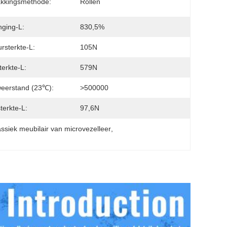
akkingsmethode:
Rollen
nging-L:
830,5%
rsterkte-L:
105N
terkte-L:
579N
eerstand (23℃):
>500000
terkte-L:
97,6N
assiek meubilair van microvezelleer
, 