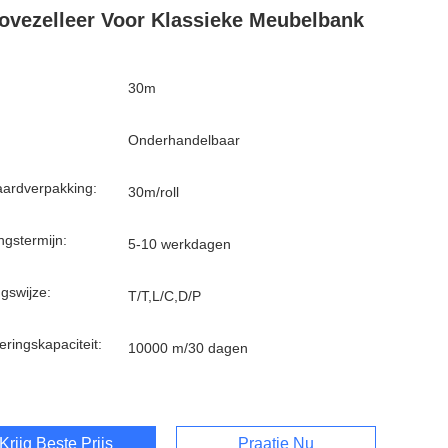
ovezelleer Voor Klassieke Meubelbank
30m
Onderhandelbaar
ardverpakking:
30m/roll
ngstermijn:
5-10 werkdagen
ngswijze:
T/T,L/C,D/P
eringskapaciteit:
10000 m/30 dagen
Krijg Beste Prijs
Praatje Nu