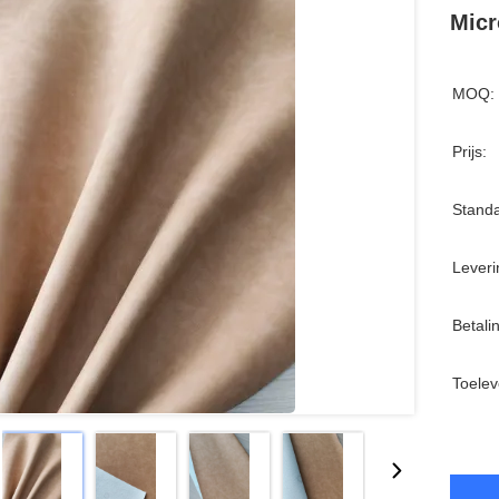
Micr
MOQ:
Prijs:
Standa
Leveri
Betali
Toelev