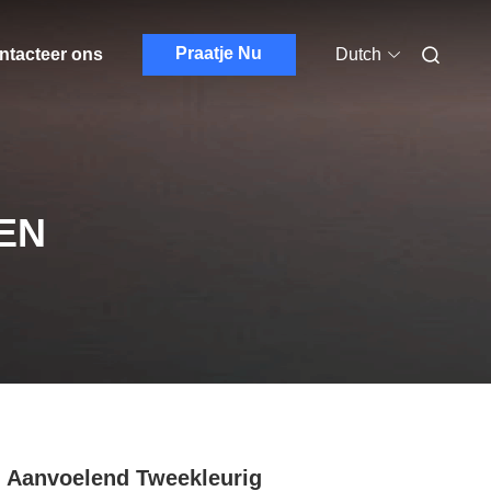
Praatje Nu
ntacteer ons
Dutch
EN
 Aanvoelend Tweekleurig