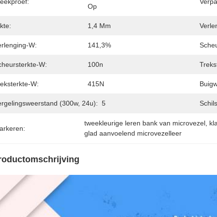
teekproef:
Verp
Op
kte:
1,4 Mm
Verle
erlenging-W:
141,3%
Scheu
cheursterkte-W:
100n
Treks
reksterkte-W:
415N
Buigw
ergelingsweerstand (300w, 24u):
5
Schils
tweekleurige leren bank van microvezel
, 
kl
arkeren:
glad aanvoelend microvezelleer
roductomschrijving