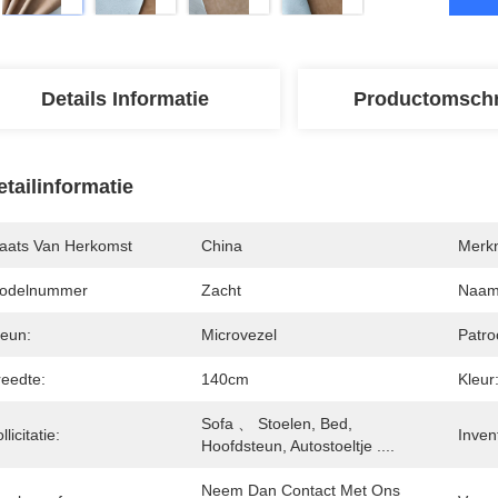
Details Informatie
Productomschr
etailinformatie
laats Van Herkomst
China
Merk
odelnummer
Zacht
Naam
teun:
Microvezel
Patro
reedte:
140cm
Kleur
Sofa 、 Stoelen, Bed, 
llicitatie:
Invent
Hoofdsteun, Autostoeltje ....
Neem Dan Contact Met Ons 