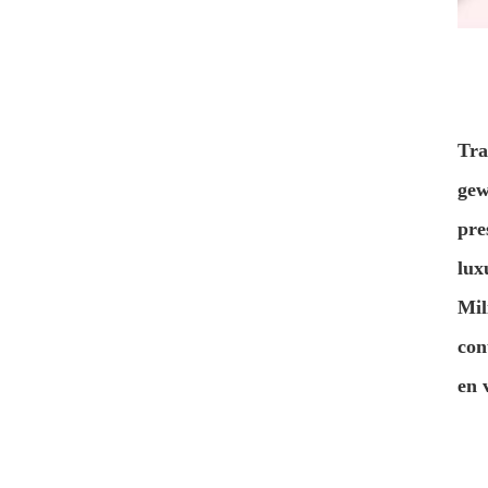
Tra
gew
pre
lux
Mil
con
en 