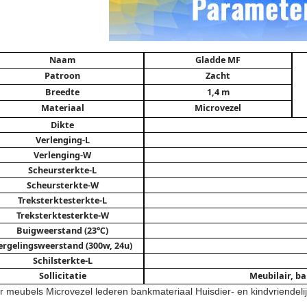
Naam
Gladde MF
Patroon
Zacht
Breedte
1,4 m
Materiaal
Microvezel
Dikte
Verlenging-L
Verlenging-W
Scheursterkte-L
Scheursterkte-W
Treksterkte
sterkte-L
Treksterkte
sterkte-W
Buigweerstand (23℃)
ergelingsweerstand (300w, 24u)
Schil
sterkte-L
Sollicitatie
Meubilair, ba
r meubels Microvezel lederen bankmateriaal Huisdier- en kindvriendelij