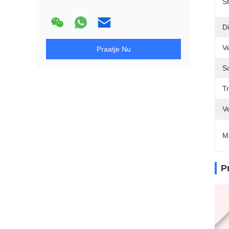
S
Di
V
Praatje Nu
S
T
V
M
P