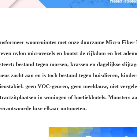
nsformeer woonruimtes met onze duurzame Micro Fiber Le
even nylon microvezels en bootst de rijkdom en het ademe
steert: bestand tegen morsen, krassen en dagelijkse slijta
ueus zacht aan en is toch bestand tegen huisdieren, kinde
ieustabiel: geen VOC-geuren, geen meeldauw, niet vergel
tractzitplaatsen in woningen of boetiekhotels. Monsters
verantwoorde luxe elkaar ontmoeten.