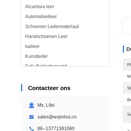
Alcantara leer
Automobielleer
Schoenen Ledermateriaal
Handschoenen Leer
balleer
D
Kunstleder
P
Sofa Bekledingsstof
M
Contacteer ons
S
B
Ms. Lifei
So
sales@wxjinhui.cn
86--13771381060