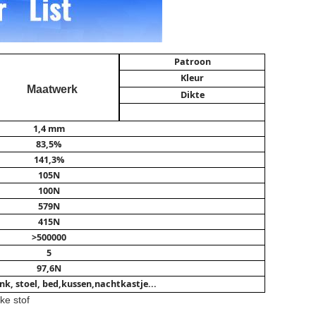
Patroon
Kleur
Maatwerk
Dikte
1,4 mm
83,5%
141,3%
105N
100N
579N
415N
>500000
5
97,6N
nk, stoel, bed,
kussen,
nachtkastje...
ke stof