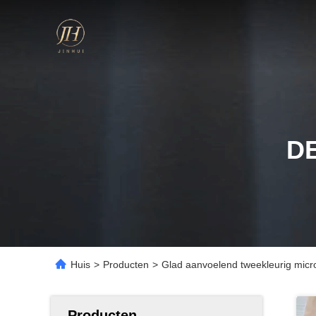
D
Huis
>
Producten
>
Glad aanvoelend tweekleurig micr
Producten