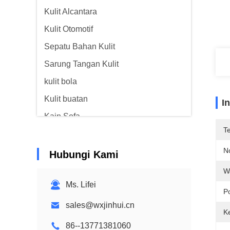
Kulit Alcantara
Kulit Otomotif
Sepatu Bahan Kulit
Sarung Tangan Kulit
kulit bola
Kulit buatan
I
Kain Sofa
T
N
Hubungi Kami
W
Ms. Lifei
Po
sales@wxjinhui.cn
K
86--13771381060