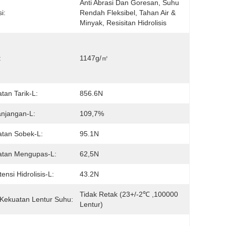
Anti Abrasi Dan Goresan, Suhu 
i:
Rendah Fleksibel, Tahan Air & 
Minyak, Resisitan Hidrolisis
:
1147g/㎡
tan Tarik-L:
856.6N
njangan-L:
109,7%
tan Sobek-L:
95.1N
atan Mengupas-L:
62,5N
ensi Hidrolisis-L:
43.2N
Tidak Retak (23+/-2℃ ,100000 
Kekuatan Lentur Suhu:
Lentur)