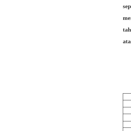
sep
men
tah
ata