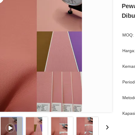
Pewa
Dibu
MOQ:
Harga
Kemas
Period
Metod
Kapasi