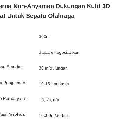
rna Non-Anyaman Dukungan Kulit 3D
at Untuk Sepatu Olahraga
300m
:
dapat dinegosiasikan
an Standar:
30 m/gulungan
e Pengiriman:
10-15 hari kerja
e Pembayaran:
T/t, l/c, d/p
tas Pasokan:
10000m/30 hari