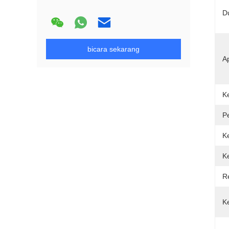
D
bicara sekarang
Ap
K
P
K
K
Re
K