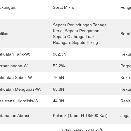
ukungan:
Serat Mikro
Fungs
Sepatu Perlindungan Tenaga 
Kerja, Sepatu Pengaman, 
likasi:
Berat
Sepatu Olahraga Luar 
Ruangan, Sepatu Hiking ...
ekuatan Tarik-W:
962.3N
Kekua
erpanjangan-W:
52,2%
Perpa
ekuatan Sobek-W:
76,5N
Kekua
ekuatan Mengupas-W:
65,8N
Keku
sistensi Hidrolisis-W:
44.9N
Resist
etahanan Abrasi:
Kelas 3 (Taber H-18/500 Kali)
Juga 
Tidak Retak (-20+/-2℃ 