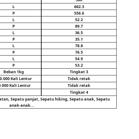
L
662.3
P
556.6
L
52.2
P
89.7
L
36.5
P
35.1
L
78.8
P
76.5
L
54.9
P
53.2
Beban 1kg
Tingkat 3
0.000 Kali Lentur
Tidak retak
0.000 Kali Lentur
Tidak retak
Tingkat 4
tan, Sepatu panjat, Sepatu hiking, Sepatu anak, Sepatu
anak-anak...