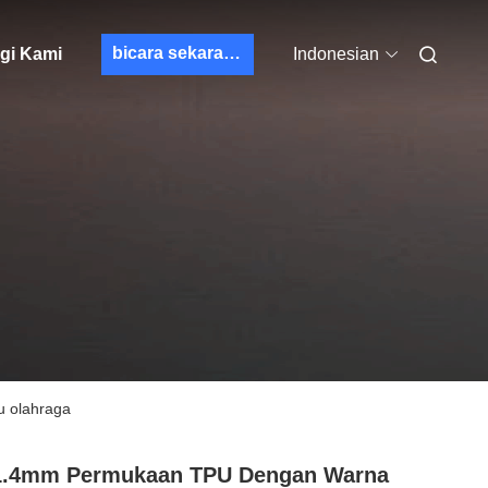
bicara sekarang
gi Kami
Indonesian
u olahraga
-1.4mm Permukaan TPU Dengan Warna