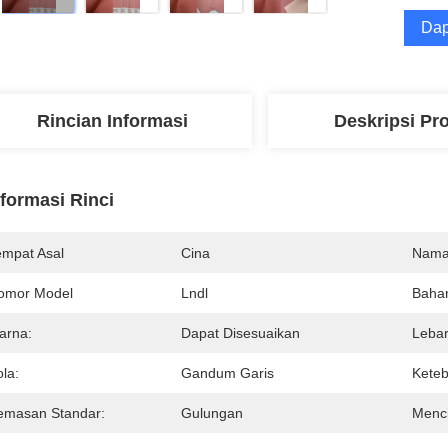
Dap
Rincian Informasi
Deskripsi Pr
nformasi Rinci
empat Asal
Cina
Nama
omor Model
Lndl
Baha
arna:
Dapat Disesuaikan
Lebar
la:
Gandum Garis
Keteb
emasan Standar:
Gulungan
Menci