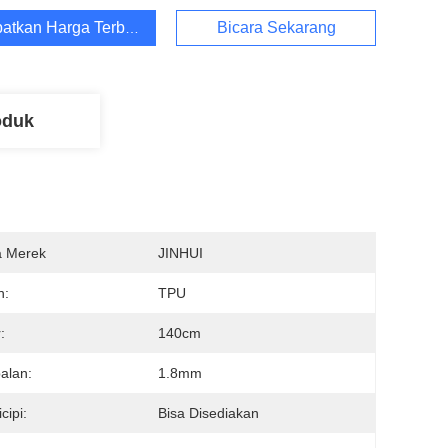
atkan Harga Terbaik
Bicara Sekarang
oduk
 Merek
JINHUI
n:
TPU
:
140cm
alan:
1.8mm
cipi:
Bisa Disediakan