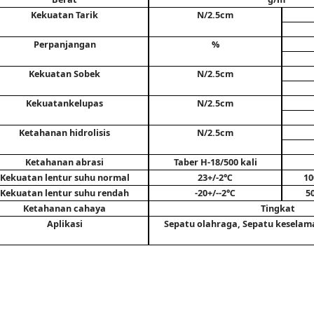
Kekuatan Tarik
N/2.5cm
Perpanjangan
%
Kekuatan Sobek
N/2.5cm
Kekuatan
kelupas
N/2.5cm
Ketahanan hidrolisis
N/2.5cm
Ketahanan abrasi
Taber H-18/500 kali
Kekuatan lentur suhu normal
23+/-2℃
10
Kekuatan lentur suhu rendah
-20+/-
-2℃
5
Ketahanan cahaya
Tingkat
Aplikasi
Sepatu olahraga, Sepatu keselama