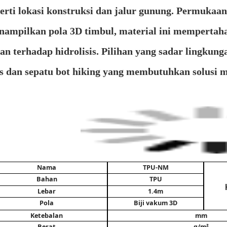
erti lokasi konstruksi dan jalur gunung. Permukaan
ampilkan pola 3D timbul, material ini mempertahan
an terhadap hidrolisis. Pilihan yang sadar lingkun
s dan sepatu bot hiking yang membutuhkan solusi m
Nama
TPU-NM
Bahan
TPU
Lebar
1.4m
Pola
Biji vakum 3D
Ketebalan
mm
Berat
g/m²