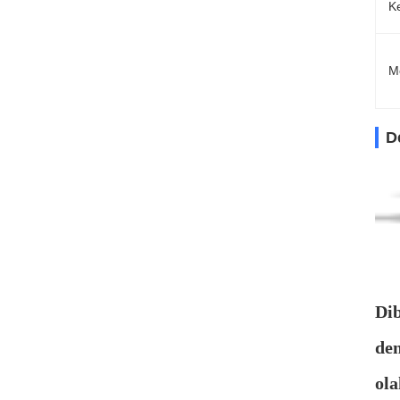
K
M
D
Dib
de
ola