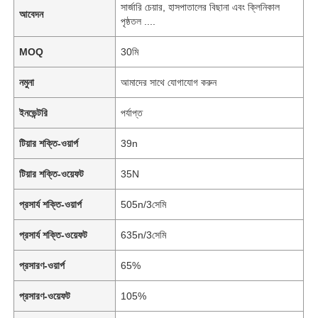
সার্জারি চেয়ার, হাসপাতালের বিছানা এবং ক্লিনিকাল
আবেদন
পৃষ্ঠতল ....
MOQ
30মি
নমুনা
আমাদের সাথে যোগাযোগ করুন
ইনভেন্টরি
পর্যাপ্ত
টিয়ার শক্তি-ওয়ার্প
39n
টিয়ার শক্তি-ওয়েফট
35N
প্রসার্য শক্তি-ওয়ার্প
505n/3সেমি
প্রসার্য শক্তি-ওয়েফট
635n/3সেমি
প্রসারণ-ওয়ার্প
65%
প্রসারণ-ওয়েফট
105%