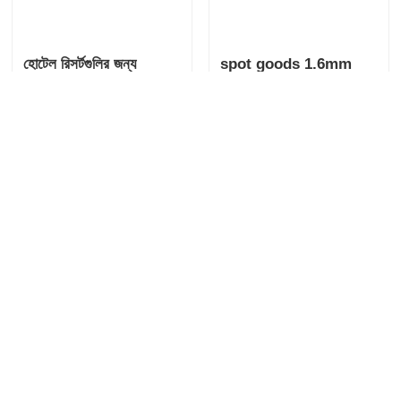
প্রতিরোধী
Commercial Interiors
- 1.6mm, coated
অনুসন্ধান পাঠান
অনুসন্ধান পাঠান
Backing, OEM
হোটেল রিসর্টগুলির জন্য
spot goods 1.6mm
প্রিমিয়াম সিলিকন PU চামড়া,
Silicon Synthetic
বিলাসবহুল, টেকসই, পরিবেশ-
Leather - Fire
বান্ধব
Resistant, Non-Toxic,
অনুসন্ধান পাঠান
অনুসন্ধান পাঠান
for Public Spaces