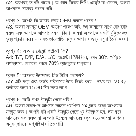
FAQ
প্রশ্ন 1: আমি ভাবছি আপনি যদি ছোট অর্ডার গ্রহণ করেন?
A1: চিন্তা করবেন না। আমাদের সাথে যোগাযোগ বিনা দ্বিধায় দয়া করে.
কাস্টমাইজড ড্রপ শিপিং সহ আরও অর্ডার পেতে, আমরা ছোট অর্ডার গ্রহণ
করি।
প্রশ্ন 2: আপনি কি আমার দেশে পণ্য পাঠাতে পারেন?
A2: অবশ্যই আপনি পারেন। আপনার নিজের শিপিং এজেন্ট না থাকলে, আমরা
আপনাকে সাহায্য করতে পারি।
প্রশ্ন 3: আপনি কি আমার জন্য OEM করতে পারেন?
A3: আমরা সমস্ত OEM আদেশ গ্রহণ করি, শুধু আমাদের সাথে যোগাযোগ
করুন এবং আমাকে আপনার নকশা দিন। আমরা আপনাকে একটি যুক্তিসঙ্গত
মূল্য প্রদান করব এবং যত তাড়াতাড়ি সম্ভব আপনার জন্য নমুনা তৈরি করব।
প্রশ্ন 4: আপনার পেমেন্ট শর্তাবলী কি?
A4: T/T, D/P, D/A, L/C, ওয়েস্টার্ন ইউনিয়ন, নগদ 30% অগ্রিম
অর্থপ্রদান, চালানের আগে 70% ব্যালেন্সের মাধ্যমে।