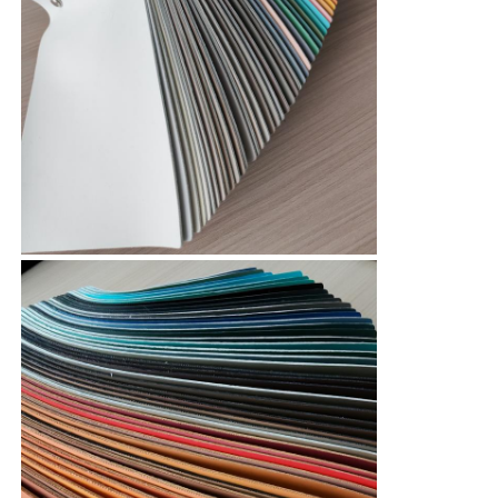
ইকো সুয়েড উপাদান
suede ফ্যাব্রিক
অনুকরণীয় সুয়েড
দ্রাবক মুক্ত পিই চামড়া
আলকান্টারা চামড়া
স্বয়ংচালিত চামড়া
জুতার চামড়ার উপাদান