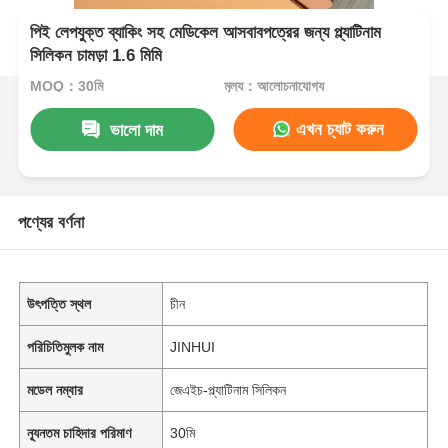
পিই লেপযুক্ত ব্যাকিং সহ মেডিকেল আসবাবপত্রের জন্য প্ল্যাটিনাম
সিলিকন চামড়া 1.6 মিমি
MOQ：30মি
মূল্য：আলোচনাযোগ্য
এখন চ্যাট করুন
ভালো দাম
পণ্যের বর্ণনা
উৎপত্তি স্থল
চীন
পরিচিতিমুলক নাম
JINHUI
মডেল নম্বার
জেএইচ-প্ল্যাটিনাম সিলিকন
ন্যূনতম চাহিদার পরিমাণ
30মি