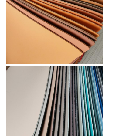
গ্লাভস লেদার
বল চামড়া
কৃত্রিম চামড়া
সোফা গৃহসজ্জা ফ্যাব্রিক