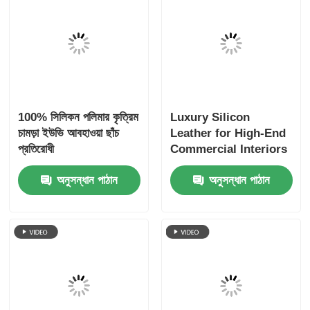
100% Silicone
প্রিমিয়াম সিলিকন
Artificial Leather -
পলিয়ুরيثেন চামড়া হোটেল,
Antimicrobial, Flame
রিসোর্ট এবং বিলাসবহুল পরিবেশ-
Retardant, 1.0mm
বান্ধব ব্যবহারের জন্য, ১.০মিমি
অনুসন্ধান পাঠান
অনুসন্ধান পাঠান
Thick Cotton Backing
100% সিলিকন পলিমার কৃত্রিম
Luxury Silicon
চামড়া ইউভি আবহাওয়া ছাঁচ
Leather for High-End