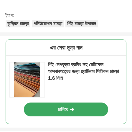
ট্যাগ:
কৃত্রিম চামড়া
পলিউরেথেন চামড়া
পিই চামড়া উপাদান
এর সেরা মূল্য পান