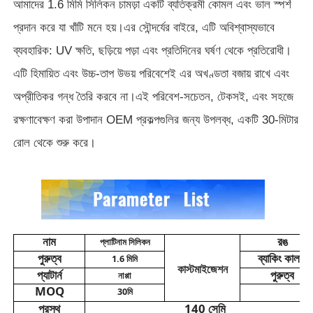
আমাদের 1.6 মিমি সিলিকন চামড়া একটি ব্যতিক্রমী কোমল এবং ভাল স্পর্শ
প্রদান করে যা খাঁটি মনে হয়।
এর সৌন্দর্যের বাইরে, এটি অবিশ্বাস্যভাবে
আমাদের সম্পর্কে
ব্যবহারিক: UV ক্ষতি, ছড়িয়ে পড়া এবং প্রতিদিনের ঘর্ষণ থেকে প্রতিরোধী।
এটি হিমায়িত এবং উচ্চ-তাপ উভয় পরিবেশেই এর অখণ্ডতা বজায় রাখে এবং
কারখানা পরিদর্শন
অপ্রীতিকর গন্ধ তৈরি করবে না।
এই পরিবেশ-সচেতন, টেকসই, এবং সহজে
রক্ষণাবেক্ষণ করা উপাদান OEM প্রকল্পগুলির জন্য উপলব্ধ, একটি 30-মিটার
গুণমান নিয়ন্ত্রণ
রোল থেকে শুরু করে।
আমাদের সাথে যোগাযোগ
খবর
নাম
রঙ
প্লাটিনাম সিলিকন
পুরুত্ব
ব্যাকিং কালার
1.6 মিমি
মামলা
কাস্টমাইজেশন
প্যাটার্ন
পুরুত্ব
নাপ্পা
MOQ
30মি
সোফা চামড়া উপাদান
প্রস্থ
140 সেমি