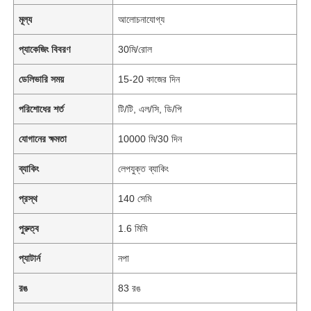
মূল্য
আলোচনাযোগ্য
প্যাকেজিং বিবরণ
30মি/রোল
ডেলিভারি সময়
15-20 কাজের দিন
পরিশোধের শর্ত
টি/টি, এল/সি, ডি/পি
যোগানের ক্ষমতা
10000 মি/30 দিন
ব্যাকিং
লেপযুক্ত ব্যাকিং
প্রস্থ
140 সেমি
পুরুত্ব
1.6 মিমি
প্যাটার্ন
নপা
রঙ
83 রঙ