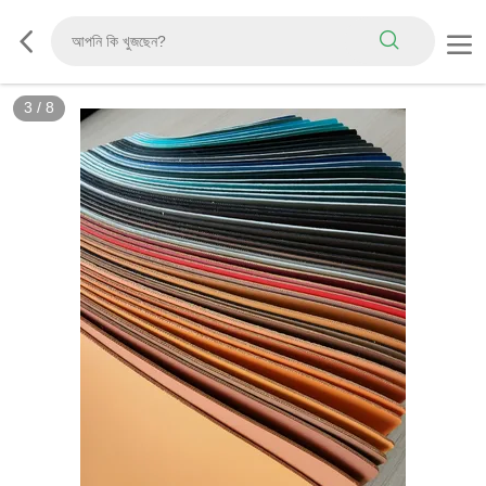
3
/
8