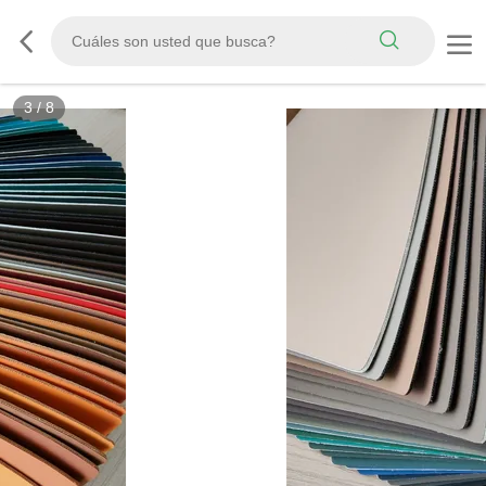
3
/
8