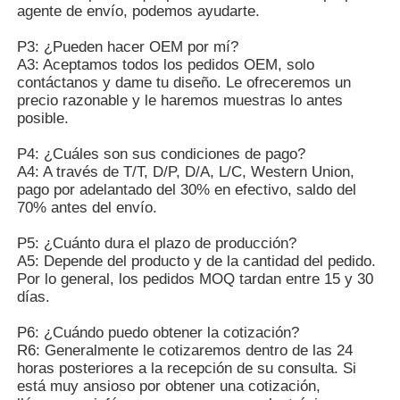
Preguntas frecuentes
P1: Me pregunto si aceptan pedidos pequeños.
R1: No te preocupes. No dude en contactarnos. Para
obtener más pedidos, incluido el envío directo
personalizado, aceptamos pedidos pequeños.
P2: ¿Pueden enviar el producto a mi país?
R2: Por supuesto que puedes. Si no tienes tu propio
agente de envío, podemos ayudarte.
P3: ¿Pueden hacer OEM por mí?
A3: Aceptamos todos los pedidos OEM, solo
contáctanos y dame tu diseño. Le ofreceremos un
precio razonable y le haremos muestras lo antes
posible.
P4: ¿Cuáles son sus condiciones de pago?
A4: A través de T/T, D/P, D/A, L/C, Western Union,