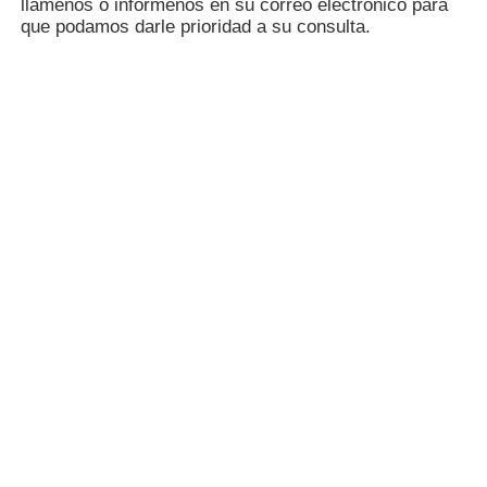
pago por adelantado del 30% en efectivo, saldo del
70% antes del envío.
P5: ¿Cuánto dura el plazo de producción?
A5: Depende del producto y de la cantidad del pedido.
Por lo general, los pedidos MOQ tardan entre 15 y 30
días.
P6: ¿Cuándo puedo obtener la cotización?
R6: Generalmente le cotizaremos dentro de las 24
horas posteriores a la recepción de su consulta. Si
está muy ansioso por obtener una cotización,
llámenos o infórmenos en su correo electrónico para
que podamos darle prioridad a su consulta.