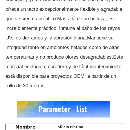
ofrece un tacto excepcionalmente flexible y agradable
Material de cuero del PVC
que se siente auténtico.
Más allá de su belleza, es
increíblemente práctico: inmune al daño de los rayos
Material de cuero ecológico
UV, los derrames y la abrasión diaria.
Mantiene su
integridad tanto en ambientes helados como de altas
Cuero de silicona
temperaturas y no produce olores desagradables.
Este
material ecológico, duradero y de fácil mantenimiento
cuero micro de la fibra
está disponible para proyectos OEM, a partir de un
rollo de 30 metros.
Material de cuero de PU
Material de Zapatos de Seguridad
Material de cuero de gamuza
Nombre
Silicio Platino