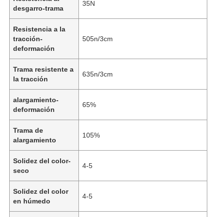
35N
desgarro-trama
Resistencia a la
tracción-
505n/3cm
deformación
Trama resistente a
635n/3cm
la tracción
alargamiento-
65%
deformación
Trama de
105%
alargamiento
En casa
Solidez del color-
4-5
seco
Productos
Solidez del color
4-5
en húmedo
Los vídeos