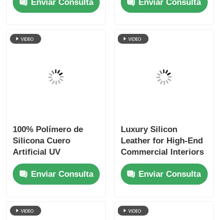
100% Silicone
Cuero de poliuretano
Artificial Leather -
de silicona de
Antimicrobial, Flame
primera calidad para
Retardant, 1.0mm
hoteles, resorts,
Enviar Consulta
Enviar Consulta
Thick Cotton Backing
ecológico y lujoso,
1,0 mm