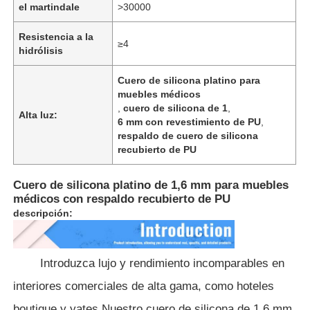
el martindale
>30000
Resistencia a la
Sobre nosotros
≥4
hidrólisis
Cuero de silicona platino para
Recorrido por la fábrica
muebles médicos
,
cuero de silicona de 1
,
Alta luz:
6 mm con revestimiento de PU
,
Control de Calidad
respaldo de cuero de silicona
recubierto de PU
Contáctenos
Cuero de silicona platino de 1,6 mm para muebles
médicos con respaldo recubierto de PU
descripción:
Noticias
Casos de trabajo
Introduzca lujo y rendimiento incomparables en
interiores comerciales de alta gama, como hoteles
Material de cuero del sofá
boutique y yates.
Nuestro cuero de silicona de 1,6 mm