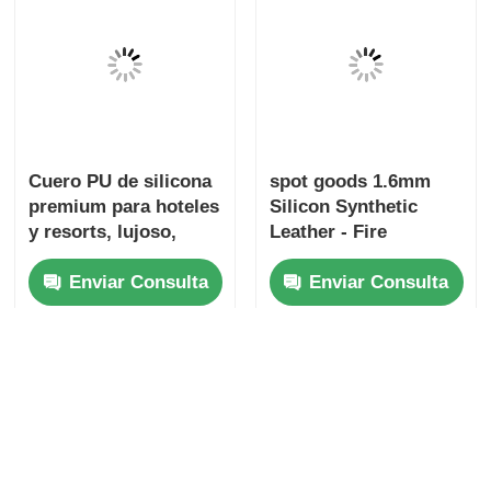
100% Polímero de
Luxury Silicon
Silicona Cuero
Leather for High-End
Artificial UV
Commercial Interiors
Resistente al Molde
- 1.6mm, coated
Enviar Consulta
Enviar Consulta
Backing, OEM
Cuero PU de silicona
spot goods 1.6mm
premium para hoteles
Silicon Synthetic