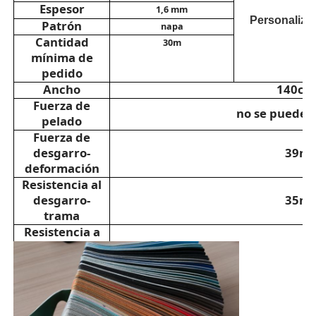
Espesor
1,6 mm
Personaliza
Patrón
napa
Material de suéter ecológico
Cantidad
30m
mínima de
pedido
Tela del ante
Ancho
140cm
Fuerza de
no se puede 
pelado
Ante Sintético
Fuerza de
desgarro-
39n
deformación
Cuero PU libre de disolventes
Resistencia al
desgarro-
35n
Cuero de Alcantara
trama
Resistencia a
la tracción-
505n/3
Cuero automotriz
deformación
Trama
resistente a la
635
n/3c
Zapatos Material de cuero
tracción