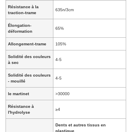
Résistance à la
635n/3cm
traction-trame
Élongation-
65%
déformation
Allongement-trame
105%
Solidité des couleurs
4-5
à sec
Solidité des couleurs
4-5
- mouillé
Accueil
le martinet
>30000
Résistance à
≥4
Produits
l'hydrolyse
Dents et autres tissus en
Vidéos
plastique