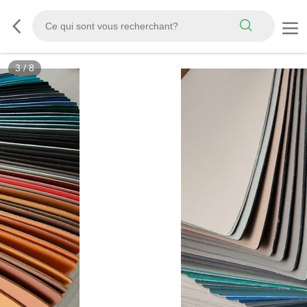
3
/
8