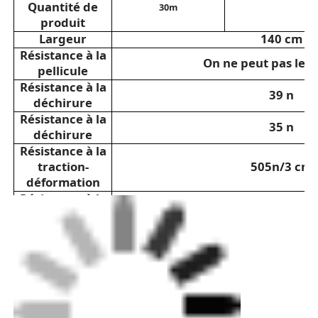
Quantité de
30m
produit
Matériau de suède écologique
Largeur
140 cm
Résistance à la
On ne peut pas les 
pellicule
Tissu de suède
Résistance à la
39 n
déchirure
Résistance à la
Simili-cuir
35 n
déchirure
Résistance à la
traction-
505n/3 cm
Cuir en PU sans solvant
déformation
Résistance à la
635
n/3 cm
traction
Le cuir de l'alcantara
L'allongement
-
À la
65%
Cuir des véhicules à moteur
distorsion.
L'allongement
-
105%
en tissage
Chaussures Matériau en cuir
Résistance à la
4 à 5