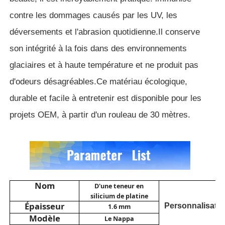
contre les dommages causés par les UV, les
Matériel en cuir de PVC
déversements et l'abrasion quotidienne.
Il conserve
son intégrité à la fois dans des environnements
Matériau en éco-cuir
glaciaires et à haute température et ne produit pas
d'odeurs désagréables.
Ce matériau écologique,
Coiffure en silicone
durable et facile à entretenir est disponible pour les
projets OEM, à partir d'un rouleau de 30 mètres.
cuir micro de fibre
Matériau en cuir PU
Nom
Matériau des chaussures de sécurité
D'une teneur en
silicium de platine
Épaisseur
Personnalisati
1.6 mm
Modèle
Matériau en cuir suédé
Le Nappa