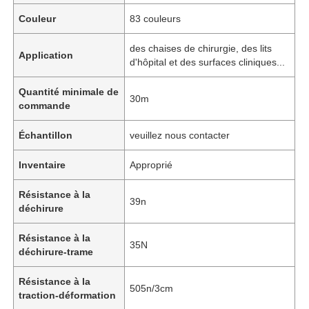
Couleur
83 couleurs
des chaises de chirurgie, des lits
Application
d'hôpital et des surfaces cliniques...
Quantité minimale de
30m
commande
Échantillon
veuillez nous contacter
Inventaire
Approprié
Résistance à la
39n
déchirure
Résistance à la
35N
déchirure-trame
Résistance à la
505n/3cm
traction-déformation