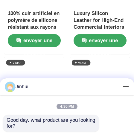
100% cuir artificiel en
Luxury Silicon
polymère de silicone
Leather for High-End
résistant aux rayons
Commercial Interiors
UV
- 1.6mm, coated
envoyer une
envoyer une
Backing, OEM
demande
demande
Jinhui
4:30 PM
Le cuir en PU en
spot goods 1.6mm
Good day, what product are you looking 
silicone haut de
Silicon Synthetic
for?
gamme pour les
Leather - Fire