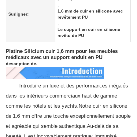
,
1.6 mm de cuir en silicone avec
Surligner:
revêtement PU
À propos de nous
,
Le support en cuir en silicone
revêtu de PU
Visite de l'usine
Platine Silicium cuir 1,6 mm pour les meubles
Contrôle qualité
médicaux avec un support enduit en PU
description de:
Contactez-nous
Introduire un luxe et des performances inégalés
Nouvelles
dans les intérieurs commerciaux haut de gamme
comme les hôtels et les yachts.
Notre cuir en silicone
Cas
de 1,6 mm offre une touche exceptionnellement souple
et agréable qui semble authentique.
Au-delà de sa
Matériau du cuir du canapé
beauté, il est incroyablement pratique: immunisé