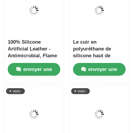
100% Silicone
Le cuir en
Artificial Leather -
polyuréthane de
Antimicrobial, Flame
silicone haut de
Retardant, 1.0mm
gamme pour les
envoyer une
envoyer une
Thick Cotton Backing
hôtels et les centres
de villégiature
demande
demande