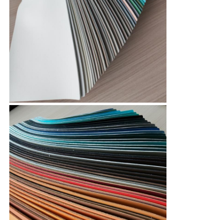
적용
수술 의자, 병원 침대, 그리고 임상 표면.
...
친환경 수레 재료
스웨이드 구성
인조 스웨이드
용매 없는 PU 가죽
알칸타라 가죽
자동차 가죽
신발 가죽 재질