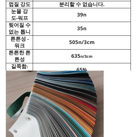
껍질 강도
분리할 수 없습니다.
눈물 강
39n
PVC 가죽재
도-워프
찢어질 수
35n
없는 톱니
친환경 가죽 소재
튼튼성 -
505n/3cm
워크
튼튼한 튼
실리콘 가죽
635
n/3cm
튼성
길쭉함
-
65%
워프
미세 파이버 가죽
길쭉함
-
105%
융합
색상 강도
PU 가죽 재료
4-5
건조
색상 튼성
4-5
안전화 재료
- 젖은
마틴데일
>30000
수분화 저
≥4
스웨이드 가죽 소재
항성