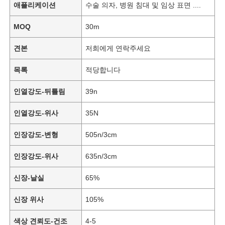
애플리케이션
수술 의자, 병원 침대 및 임상 표면 ....
MOQ
30m
견본
저희에게 연락주세요
목록
적당합니다
인열강도-뒤틀림
39n
인열강도-위사
35N
인장강도-변형
505n/3cm
인장강도-위사
635n/3cm
신장-날실
65%
신장 위사
105%
색상 견뢰도-건조
4-5