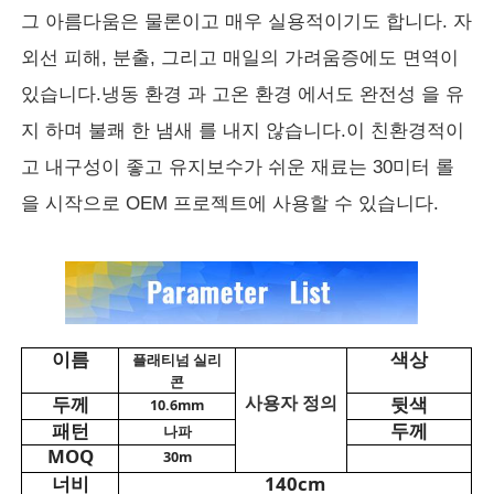
그 아름다움은 물론이고 매우 실용적이기도 합니다. 자
외선 피해, 분출, 그리고 매일의 가려움증에도 면역이
우리 에 관한 것
있습니다.
냉동 환경 과 고온 환경 에서도 완전성 을 유
지 하며 불쾌 한 냄새 를 내지 않습니다.
이 친환경적이
공장 투어
고 내구성이 좋고 유지보수가 쉬운 재료는 30미터 롤
을 시작으로 OEM 프로젝트에 사용할 수 있습니다.
품질 관리
문의하기
뉴스
이름
색상
플래티넘 실리
콘
두께
뒷색
사용자 정의
10.6mm
사건
패턴
두께
나파
MOQ
30m
너비
140cm
소파 가죽 재질