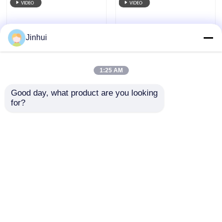
Jinhui
100% Silicone
고급 실리콘 폴리유레
Artificial Leather -
탄 가죽 호텔 리조트 고
Antimicrobial, Flame
급 친환경 의식 1.0mm
1:25 AM
Retardant, 1.0mm
문의 보내기
문의 보내기
Thick Cotton Backing
Good day, what product are you looking 
for?
100% 실리콘 폴리머
Luxury Silicon