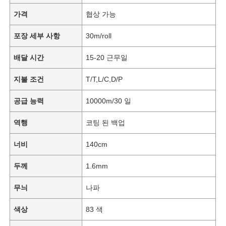
가격
협상 가능
포장 세부 사항
30m/roll
배달 시간
15-20 근무일
지불 조건
T/T,L/C,D/P
공급 능력
10000m/30 일
역행
코팅 된 백업
너비
140cm
두께
1.6mm
무늬
나파
색상
83 색