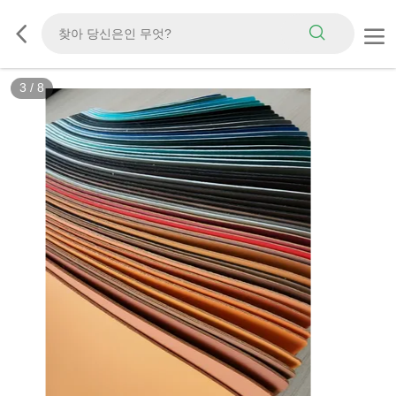
3
/
8