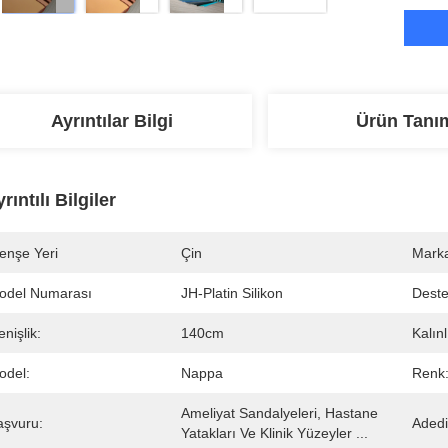
Ayrıntılar Bilgi
Ürün Tanı
rıntılı Bilgiler
enşe Yeri
Çin
Marka
odel Numarası
JH-Platin Silikon
Deste
nişlik:
140cm
Kalınl
odel:
Nappa
Renk
Ameliyat Sandalyeleri, Hastane 
aşvuru:
Adedi
Yatakları Ve Klinik Yüzeyler ...