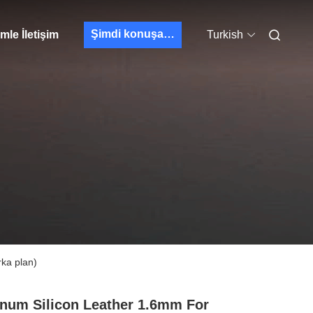
Şimdi konuşalım.
mle İletişim
Turkish
rka plan)
inum Silicon Leather 1.6mm For