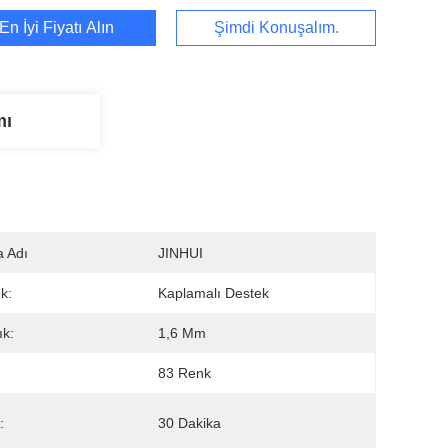
En İyi Fiyatı Alın
Şimdi Konuşalım.
mı
 Adı
JINHUI
k:
Kaplamalı Destek
ık:
1,6 Mm
:
83 Renk
:
30 Dakika