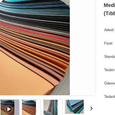
Medi
(Tıb
Adedi:
Fiyat:
Standa
Teslim
Ödeme
Tedari