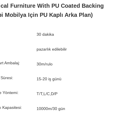
cal Furniture With PU Coated Backing
bi Mobilya Için PU Kaplı Arka Plan)
30 dakika
pazarlık edilebilir
rt Ambalaj:
30m/rulo
 Süresi:
15-20 iş günü
 Yöntemi:
T/T,L/C,D/P
k Kapasitesi:
10000m/30 gün