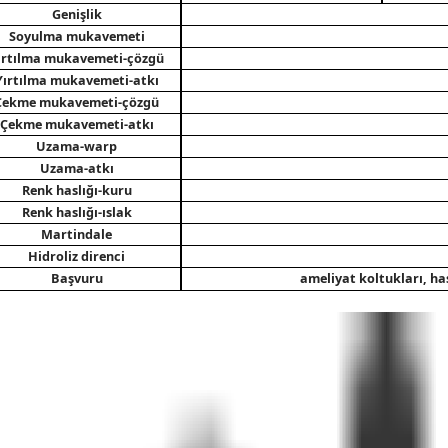
Genişlik
Soyulma mukavemeti
ırtılma mukavemeti-çözgü
Yırtılma mukavemeti-atkı
Çekme mukavemeti-çözgü
Çekme mukavemeti-atkı
Uzama
-warp
Uzama
-atkı
Renk haslığı-kuru
Renk haslığı-ıslak
Martindale
Hidroliz direnci
Başvuru
ameliyat koltukları, has