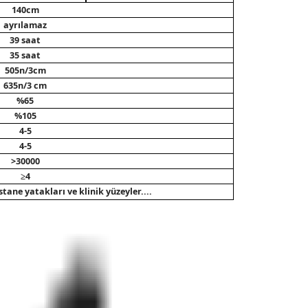
140cm
ayrılamaz
39 saat
35 saat
505n/3cm
635
n/3 cm
%65
%105
4-5
4-5
>30000
≥4
tane yatakları ve klinik yüzeyler.
...