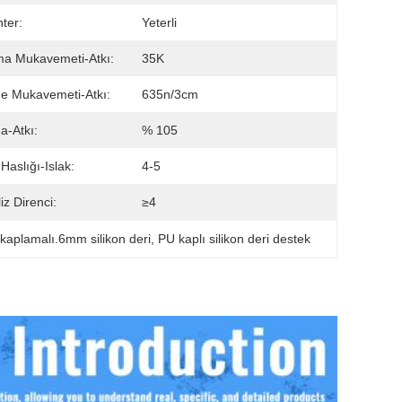
ter:
Yeterli
lma Mukavemeti-Atkı:
35K
e Mukavemeti-Atkı:
635n/3cm
-Atkı:
% 105
Haslığı-Islak:
4-5
iz Direnci:
≥4
kaplamalı.6mm silikon deri
, 
PU kaplı silikon deri destek