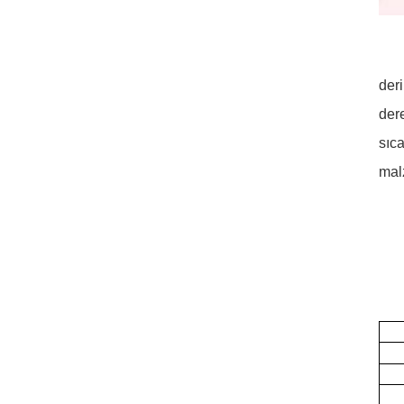
deri
der
sıc
mal