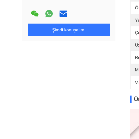
Ö
Y
Şimdi konuşalım.
Ç
U
R
M
V
Ü