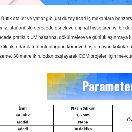
Butik oteller ve yatlar gibi üst düzey ticari iç mekanlara benzer
miz, olağanüstü derecede esnek ve orijinal hissettiren iyi bir d
ecede pratiktir: UV hasarına, dökülmelere ve günlük aşınmaya kar
aklıktaki ortamlarda bütünlüğünü korur ve hoş olmayan kokular 
zeme, 30 metrelik rulodan başlayarak OEM projeleri için mevcut
İsim
Platin Silikon
Kalınlık
1,6 mm
Öz
Model
Napa
Adedi
30 dakika