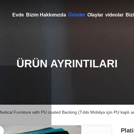
Evde
Bizim Hakkımızda
Ürünler
Olaylar
videolar
Bizi
ÜRÜN AYRINTILARI
edical Furniture with PU coated Backing (Tıbbi Mobilya için PU kaplı a
Plat