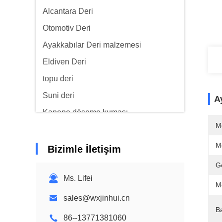
Alcantara Deri
Otomotiv Deri
Ayakkabılar Deri malzemesi
Eldiven Deri
topu deri
Suni deri
Ay
Kanepe döşeme kumaşı
M
M
Bizimle İletişim
Ge
Ms. Lifei
M
sales@wxjinhui.cn
B
86--13771381060