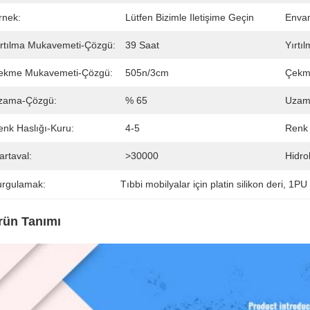
rnek:
Lütfen Bizimle Iletişime Geçin
Envan
ırtılma Mukavemeti-Çözgü:
39 Saat
Yırtı
ekme Mukavemeti-Çözgü:
505n/3cm
Çekm
zama-Çözgü:
% 65
Uzama
enk Haslığı-Kuru:
4-5
Renk 
artaval:
>30000
Hidrol
urgulamak:
Tıbbi mobilyalar için platin silikon deri
, 
1PU 
rün Tanımı